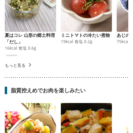
夏はコレ 山形の郷土料理
ミニトマトの冷たい煮物
あじの
「だし」
19
kcal
食塩
0.2
g
75
kcal
16
kcal
食塩
0.6
g
もっと見る
脂質控えめでお肉を楽しみたい