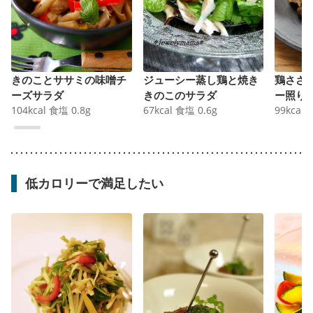
きのことササミの味噌チ
ジューシー蒸し鶏と焼き
鶏ささ
ーズサラダ
きのこのサラダ
ー照り
104
kcal
食塩
0.8
g
67
kcal
食塩
0.6
g
99
kcal
低カロリーで満足したい