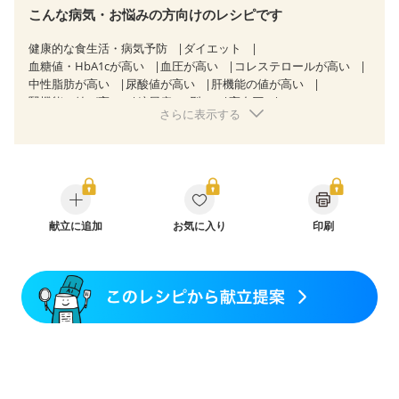
こんな病気・お悩みの方向けのレシピです
健康的な食生活・病気予防
ダイエット
血糖値・HbA1cが高い
血圧が高い
コレステロールが高い
中性脂肪が高い
尿酸値が高い
肝機能の値が高い
腎機能の値が高い
糖尿病（2型）
高血圧
さらに表示する
高尿酸血症（痛風）
胆石症
慢性膵炎（移行期・寛解期）
非アルコール性脂肪肝
痔
慢性便秘症
過敏性腸症候群（IBS）
睡眠時無呼吸症候群
糖尿病性腎症（第１期）
糖尿病性腎症（第２期）
CKD（ステージ１）
CKD（ステージ２）
乳がん（抗がん剤治療中）
乳がん（ホルモン療法中）
乳がん（放射線治療中）
献立に追加
お気に入り
印刷
乳がん治療を終えた方・経過観察中の方など
産後（母乳）
産後（混合栄養）
産後（ミルク）
骨折
骨粗しょう症
関節リウマチ
乾癬
フレイル（年齢に合わせた体作り）
低栄養予防
貧血対策
ニキビ・肌荒れ
妊活中
更年期