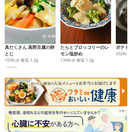
具だくさん 高野豆腐の卵
たらとブロッコリーのレ
ポテト
とじ
モン塩炒め
202
kcal
103
kcal
食塩
1.2
g
136
kcal
食塩
1.2
g