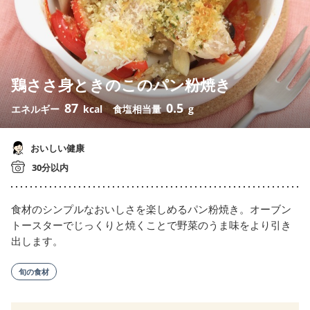
鶏ささ身ときのこのパン粉焼き
87
0.5
エネルギー
kcal
食塩相当量
g
おいしい健康
30分以内
食材のシンプルなおいしさを楽しめるパン粉焼き。オーブン
トースターでじっくりと焼くことで野菜のうま味をより引き
出します。
旬の食材