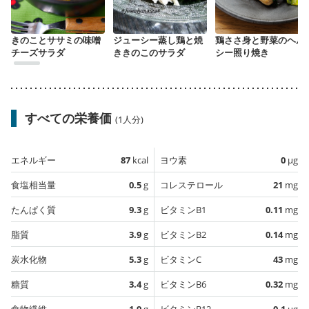
きのことササミの味噌
ジューシー蒸し鶏と焼
鶏ささ身と野菜のヘル
チーズサラダ
ききのこのサラダ
シー照り焼き
すべての栄養価
(1人分)
エネルギー
87
kcal
ヨウ素
0
µg
食塩相当量
0.5
g
コレステロール
21
mg
たんぱく質
9.3
g
ビタミンB1
0.11
mg
脂質
3.9
g
ビタミンB2
0.14
mg
炭水化物
5.3
g
ビタミンC
43
mg
糖質
3.4
g
ビタミンB6
0.32
mg
食物繊維
1.9
g
ビタミンB12
0.1
µg