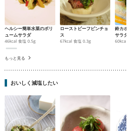
ヘルシー簡単水菜のボリ
ローストビーフピンチョ
鈴カボ
ュームサラダ
ス
サラダ
46
kcal
食塩
0.5
g
67
kcal
食塩
0.3
g
60
kcal
もっと見る
おいしく減塩したい