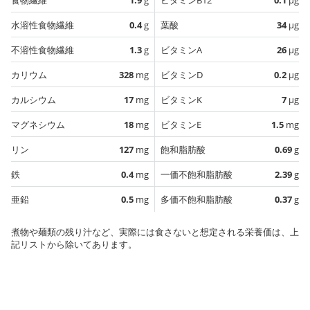
水溶性食物繊維
0.4
g
葉酸
34
µg
不溶性食物繊維
1.3
g
ビタミンA
26
µg
カリウム
328
mg
ビタミンD
0.2
µg
カルシウム
17
mg
ビタミンK
7
µg
マグネシウム
18
mg
ビタミンE
1.5
mg
リン
127
mg
飽和脂肪酸
0.69
g
鉄
0.4
mg
一価不飽和脂肪酸
2.39
g
亜鉛
0.5
mg
多価不飽和脂肪酸
0.37
g
煮物や麺類の残り汁など、実際には食さないと想定される栄養価は、上
記リストから除いてあります。