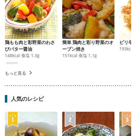
鶏もも肉と彩野菜のわさ
簡単 鶏肉と彩り野菜のオ
ピリ辛
びバター醤油
ーブン焼き
193
kcal
148
kcal
食塩
1.3
g
151
kcal
食塩
1.1
g
もっと見る
人気のレシピ