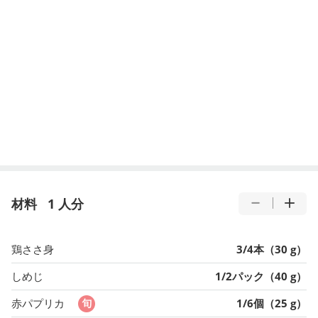
材料
1 人分
鶏ささ身
3/4本（30 g）
しめじ
1/2パック（40 g）
赤パプリカ
1/6個（25 g）