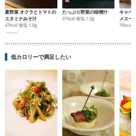
夏野菜 オクラとトマトの
たっぷり野菜の味噌汁
キャベ
スタミナみそ汁
31
kcal
食塩
1.0
g
メスー
47
kcal
食塩
1.0
g
75
kcal
低カロリーで満足したい