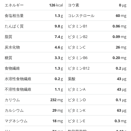
エネルギー
126
kcal
ヨウ素
0
µg
食塩相当量
1.3
g
コレステロール
60
mg
たんぱく質
9.8
g
ビタミンB1
0.06
mg
脂質
7.4
g
ビタミンB2
0.09
mg
炭水化物
4.6
g
ビタミンC
26
mg
糖質
3.3
g
ビタミンB6
0.20
mg
食物繊維
1.3
g
ビタミンB12
0.2
µg
水溶性食物繊維
0.2
g
葉酸
43
µg
不溶性食物繊維
1.1
g
ビタミンA
43
µg
カリウム
232
mg
ビタミンD
0.1
µg
カルシウム
29
mg
ビタミンK
63
µg
マグネシウム
18
mg
ビタミンE
0.3
mg