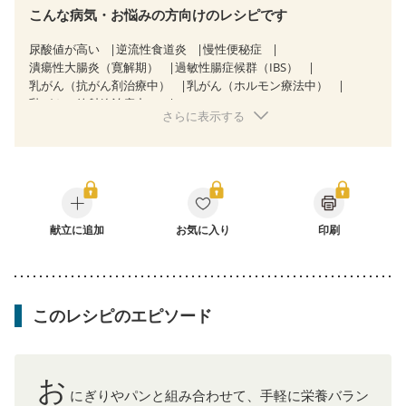
こんな病気・お悩みの方向けのレシピです
尿酸値が高い
逆流性食道炎
慢性便秘症
潰瘍性大腸炎（寛解期）
過敏性腸症候群（IBS）
乳がん（抗がん剤治療中）
乳がん（ホルモン療法中）
乳がん（放射線治療中）
さらに表示する
乳がん治療を終えた方・経過観察中の方など
食欲がない
妊娠中(初期)
妊婦健診・体重増加が気になる（初期）
妊婦健診・血圧が気になる（初期）
妊婦健診・血糖値が気になる（初期）
妊娠高血圧(中期)
妊娠糖尿病(初期)
産後（母乳）
産後（混合栄養）
産後（ミルク）
関節リウマチ
フレイル（年齢に合わせた体作り）
献立に追加
お気に入り
低栄養予防
貧血対策
印刷
ニキビ・肌荒れ
妊活中
更年期
このレシピのエピソード
お
にぎりやパンと組み合わせて、手軽に栄養バラン