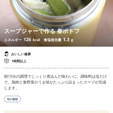
スープジャーで作る 春ポトフ
126
1.3
エネルギー
kcal
食塩相当量
g
おいしい健康
1時間以上
朝10分の調理でじっくり煮込んだ味わいに。調味料は塩だけ
で、鶏肉と春野菜のうま味がたっぷり詰まったスープが完成
します。
旬の食材