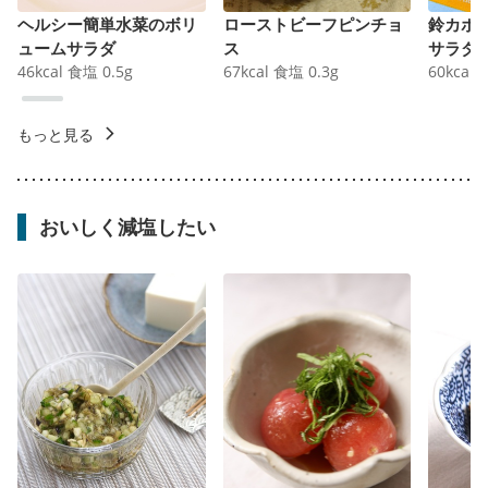
ヘルシー簡単水菜のボリ
ローストビーフピンチョ
鈴カボ
ュームサラダ
ス
サラダ
46
kcal
食塩
0.5
g
67
kcal
食塩
0.3
g
60
kcal
もっと見る
おいしく減塩したい