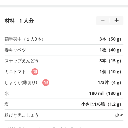
材料
1 人分
鶏手羽中（１人3本）
3本（50 g）
春キャベツ
1枚（40 g）
スナップえんどう
3本（15 g）
ミニトマト
1個（10 g）
しょうが(薄切り)
1/3片（4 g）
水
180 ml（180 g）
塩
小さじ1/6強（1.2 g）
粗びき黒こしょう
少々