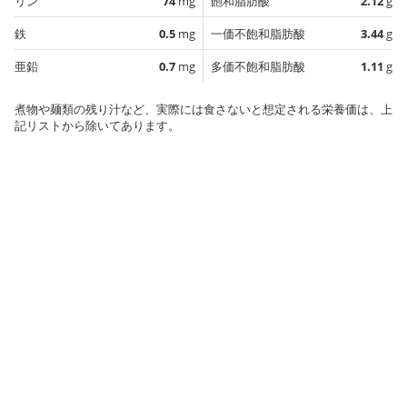
リン
74
mg
飽和脂肪酸
2.12
g
鉄
0.5
mg
一価不飽和脂肪酸
3.44
g
亜鉛
0.7
mg
多価不飽和脂肪酸
1.11
g
煮物や麺類の残り汁など、実際には食さないと想定される栄養価は、上
記リストから除いてあります。