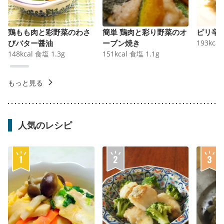
鶏もも肉と彩野菜のわさ
簡単 鶏肉と彩り野菜のオ
ピリ辛
びバター醤油
ーブン焼き
193
kcal
148
kcal
食塩
1.3
g
151
kcal
食塩
1.1
g
もっと見る
人気のレシピ