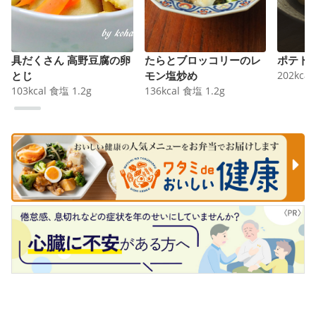
具だくさん 高野豆腐の卵
たらとブロッコリーのレ
ポテト
とじ
モン塩炒め
202
kcal
103
kcal
食塩
1.2
g
136
kcal
食塩
1.2
g