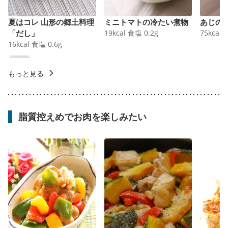
夏はコレ 山形の郷土料理
ミニトマトの冷たい煮物
あじの
「だし」
19
kcal
食塩
0.2
g
75
kcal
16
kcal
食塩
0.6
g
もっと見る
脂質控えめでお肉を楽しみたい