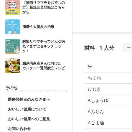
【関節リウマチをお持ちの
方】新規会員登録はこちら
から
潰瘍性大腸炎の治療
関節リウマチってどんな病
気？まずはセルフチェッ
材料
1 人分
ク！
糖尿病患者さんに向けた
米
カンタン一週間献立レシピ
ちくわ
その他
ひじき
医療関係者のみなさまへ
Aしょうゆ
おいしい健康について
Aみりん
おいしい健康へのご意見
Aごま油
お問い合わせ