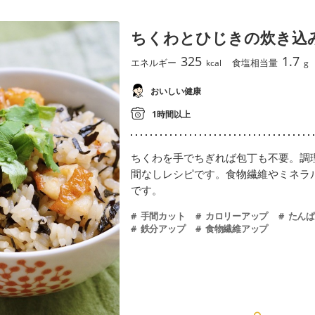
ちくわとひじきの炊き込
325
1.7
エネルギー
食塩相当量
kcal
g
おいしい健康
1時間以上
ちくわを手でちぎれば包丁も不要。調
間なしレシピです。食物繊維やミネラ
です。
手間カット
カロリーアップ
たんぱ
鉄分アップ
食物繊維アップ