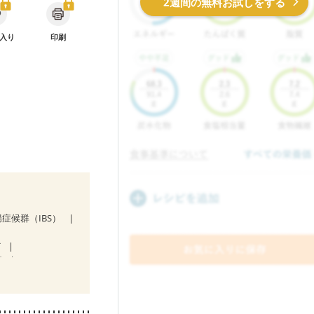
2週間の無料お試しをする
入り
印刷
症候群（IBS）
ど
症