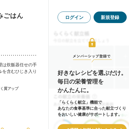
みごはん
ログイン
新規登録
理は炊飯器任せの手
ルを含むひじき入り
好きなレシピを選ぶだけ。
毎日の栄養管理を
く質アップ
かんたんに。
「らくらく献立」機能で
あなたの食事基準に合った献立づくり
をおいしい健康がサポートします。