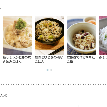
ピ
新しょうがと鯵の炊
枝豆とひじきの混ぜ
炊飯器で作る簡単た
みょ
き込みごはん
ごはん
こ飯
1人分)