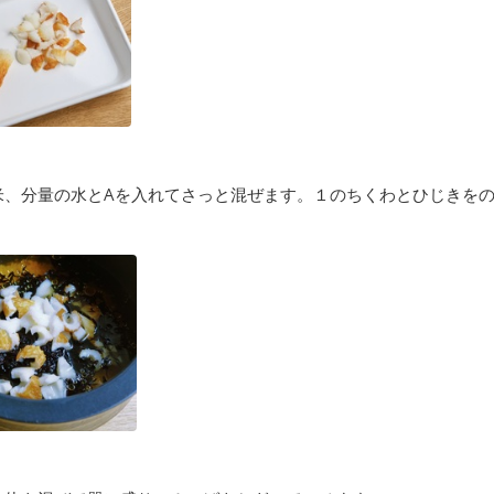
米、分量の水とAを入れてさっと混ぜます。１のちくわとひじきを