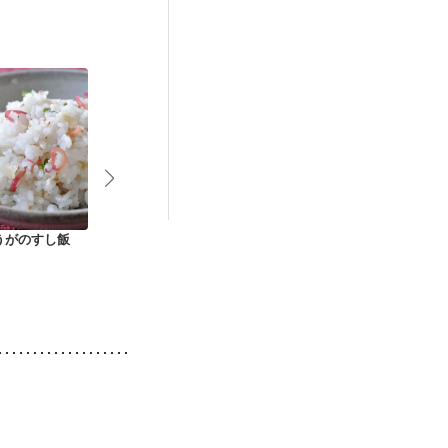
うがのすし飯
炊飯器で 焼きとうも
桜えびの炊き込みご
しじみご飯
ろこしご飯
はん