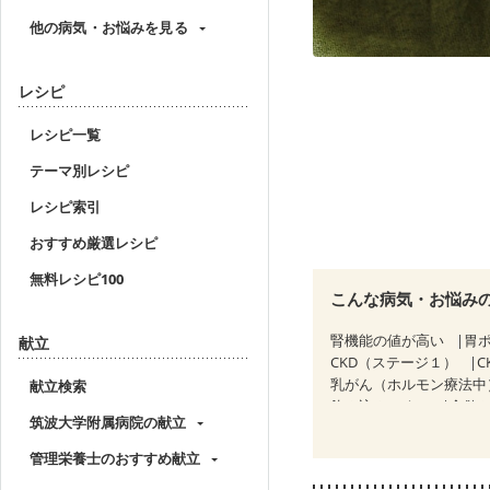
他の病気・お悩みを見る
レシピ
レシピ一覧
テーマ別レシピ
レシピ索引
おすすめ厳選レシピ
無料レシピ100
こんな病気・お悩み
腎機能の値が高い
胃
献立
CKD（ステージ１）
C
乳がん（ホルモン療法中
献立検索
飲み込みにくい
食欲
筑波大学附属病院の献立
関節リウマチ
フレイ
管理栄養士のおすすめ献立