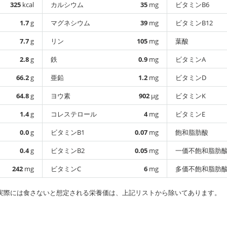
325
kcal
カルシウム
35
mg
ビタミンB6
1.7
g
マグネシウム
39
mg
ビタミンB12
7.7
g
リン
105
mg
葉酸
2.8
g
鉄
0.9
mg
ビタミンA
66.2
g
亜鉛
1.2
mg
ビタミンD
64.8
g
ヨウ素
902
µg
ビタミンK
1.4
g
コレステロール
4
mg
ビタミンE
0.0
g
ビタミンB1
0.07
mg
飽和脂肪酸
0.4
g
ビタミンB2
0.05
mg
一価不飽和脂肪
242
mg
ビタミンC
6
mg
多価不飽和脂肪
実際には食さないと想定される栄養価は、上記リストから除いてあります。