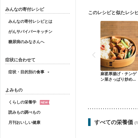
みんなの寄付レシピ
このレシピと似たレシ
みんなの寄付レシピとは
がんサバイバーキッチン
糖尿病のみなさんへ
症状に合わせて
症状・目的別の食事
麻婆厚揚げ・チンゲ
ン菜さっぱり炒め・
きび入りご飯のお弁
よみもの
当
くらしの栄養学
読みもの調べもの
すべての栄養価
月刊おいしい健康
(