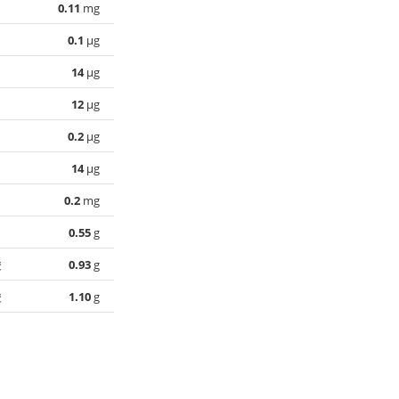
0.11
mg
0.1
µg
14
µg
12
µg
0.2
µg
14
µg
0.2
mg
0.55
g
酸
0.93
g
酸
1.10
g