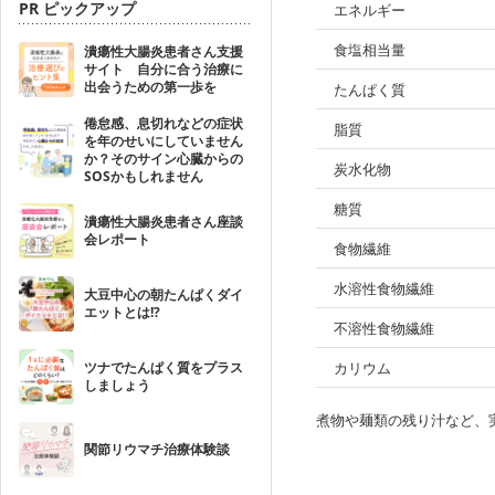
PR ピックアップ
エネルギー
食塩相当量
潰瘍性大腸炎患者さん支援
サイト 自分に合う治療に
出会うための第一歩を
たんぱく質
倦怠感、息切れなどの症状
脂質
を年のせいにしていません
か？そのサイン心臓からの
炭水化物
SOSかもしれません
糖質
潰瘍性大腸炎患者さん座談
会レポート
食物繊維
水溶性食物繊維
大豆中心の朝たんぱくダイ
エットとは!?
不溶性食物繊維
ツナでたんぱく質をプラス
カリウム
しましょう
煮物や麺類の残り汁など、
関節リウマチ治療体験談