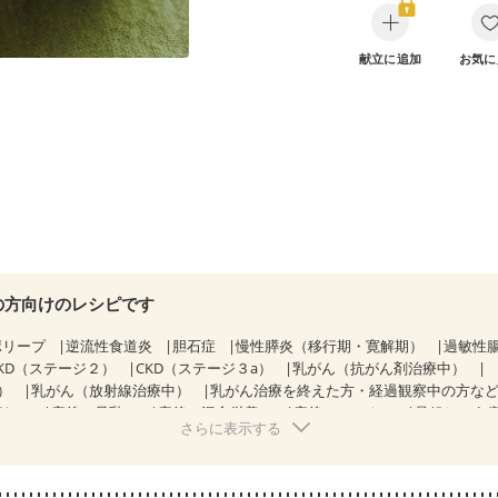
献立に追加
お気に
の方向けのレシピです
ポリープ
逆流性食道炎
胆石症
慢性膵炎（移行期・寛解期）
過敏性腸
KD（ステージ２）
CKD（ステージ３a）
乳がん（抗がん剤治療中）
）
乳がん（放射線治療中）
乳がん治療を終えた方・経過観察中の方な
がない
産後（母乳）
産後（混合栄養）
産後（ミルク）
骨粗しょう
さらに表示する
ル（年齢に合わせた体作り）
低栄養予防
更年期