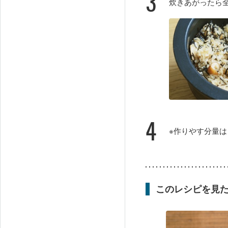
3
炊きあがったら
4
※作りやす分量
このレシピを見