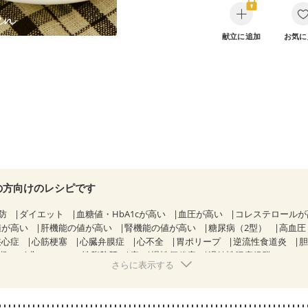
献立に追加
お気に
の方向けのレシピです
防
ダイエット
血糖値・HbA1cが高い
血圧が高い
コレステロール
値が高い
肝機能の値が高い
腎機能の値が高い
糖尿病（2型）
高血圧
狭心症
心筋梗塞
心臓弁膜症
心不全
胃ポリープ
逆流性食道炎
期）
非アルコール性脂肪肝
痔
慢性便秘症
過敏性腸症候群（IBS）
さらに表示する
糖尿病性腎症（第１期）
糖尿病性腎症（第２期）
糖尿病性腎症（第３期
KD（ステージ２）
CKD（ステージ３a）
乳がん（抗がん剤治療中）
）
乳がん（放射線治療中）
乳がん治療を終えた方・経過観察中の方な