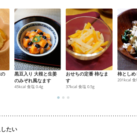
ぶの
黒豆入り 大根と生姜
おせちの定番 柿なま
柿としめ
201
kcal
食
のみぞれ風なます
す
45
kcal
食塩
0.4
g
37
kcal
食塩
0.5
g
足したい