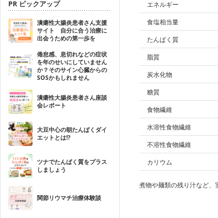
PR ピックアップ
エネルギー
食塩相当量
潰瘍性大腸炎患者さん支援
サイト 自分に合う治療に
出会うための第一歩を
たんぱく質
倦怠感、息切れなどの症状
脂質
を年のせいにしていません
か？そのサイン心臓からの
炭水化物
SOSかもしれません
糖質
潰瘍性大腸炎患者さん座談
会レポート
食物繊維
水溶性食物繊維
大豆中心の朝たんぱくダイ
エットとは!?
不溶性食物繊維
ツナでたんぱく質をプラス
カリウム
しましょう
煮物や麺類の残り汁など、
関節リウマチ治療体験談