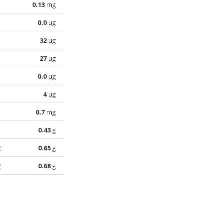
0.13
mg
0.0
µg
32
µg
27
µg
0.0
µg
4
µg
0.7
mg
0.43
g
酸
0.65
g
酸
0.68
g