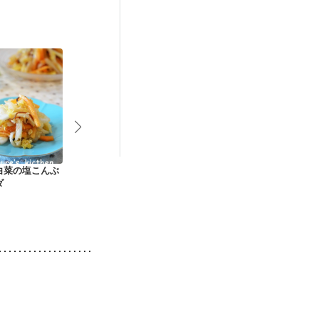
後（混合栄養）
活中
更年期
白菜の塩こんぶ
柿のみぞれきゅうり
柿とかぶの秋サラダ
柿と大根おろ
ダ
マリネ
酢あえ