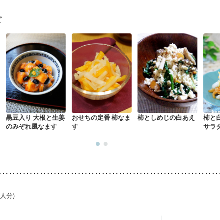
・体重増加が気になる（初期）
妊婦健診・血圧が気になる（初期）
なる（初期）
妊娠高血圧(中期)
妊娠糖尿病(初期)
産後（母乳）
産
ピ
骨粗しょう症
関節リウマチ
乾癬
貧血対策
ニキビ・肌荒れ
妊
黒豆入り 大根と生姜
おせちの定番 柿なま
柿としめじの白あえ
柿と
のみぞれ風なます
す
サラ
1人分)