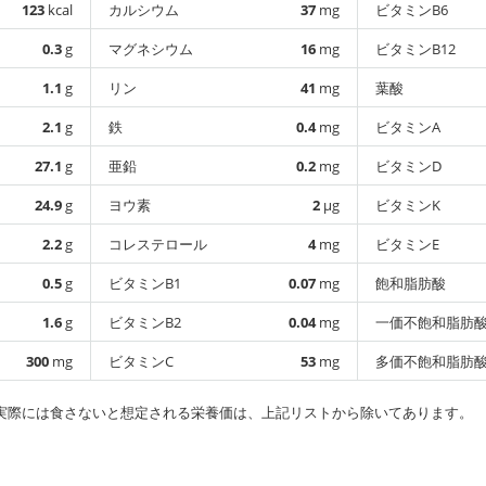
123
kcal
カルシウム
37
mg
ビタミンB6
0.3
g
マグネシウム
16
mg
ビタミンB12
1.1
g
リン
41
mg
葉酸
2.1
g
鉄
0.4
mg
ビタミンA
27.1
g
亜鉛
0.2
mg
ビタミンD
24.9
g
ヨウ素
2
µg
ビタミンK
2.2
g
コレステロール
4
mg
ビタミンE
0.5
g
ビタミンB1
0.07
mg
飽和脂肪酸
1.6
g
ビタミンB2
0.04
mg
一価不飽和脂肪
300
mg
ビタミンC
53
mg
多価不飽和脂肪
実際には食さないと想定される栄養価は、上記リストから除いてあります。