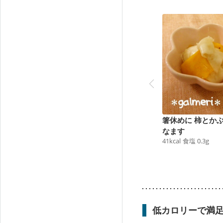
箸休めに 柿とか
なます
41
kcal
食塩
0.3
g
低カロリーで満