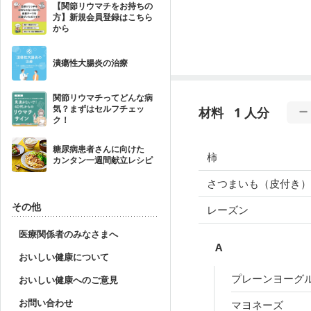
【関節リウマチをお持ちの
方】新規会員登録はこちら
から
潰瘍性大腸炎の治療
関節リウマチってどんな病
気？まずはセルフチェッ
材料
1 人分
ク！
糖尿病患者さんに向けた
柿
カンタン一週間献立レシピ
さつまいも（皮付き）
その他
レーズン
医療関係者のみなさまへ
A
おいしい健康について
プレーンヨーグ
おいしい健康へのご意見
お問い合わせ
マヨネーズ