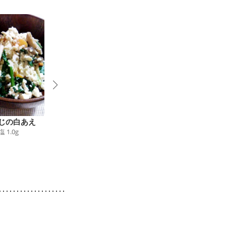
じの白あえ
柿と白菜の塩こんぶサ
柿のみぞれきゅうりマ
塩
1.0
g
7
ラダ
リネ
43
kcal
食塩
0.7
g
62
kcal
食塩
0.2
g