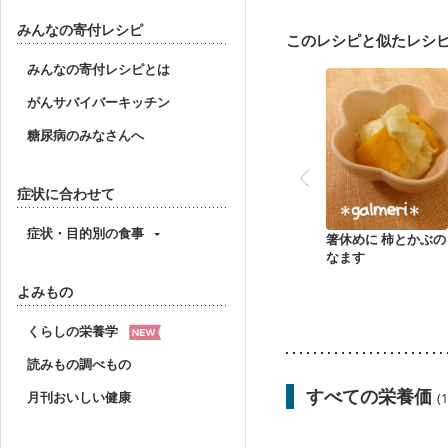
妊娠中(初期)
妊婦健診
妊婦健診・血糖値が気に
みんなの寄付レシピ
このレシピと似たレシ
産後（ミルク）
骨折
みんなの寄付レシピとは
がんサバイバーキッチン
糖尿病のみなさんへ
症状に合わせて
症状・目的別の食事
箸休めに 柿とかぶの
なます
よみもの
くらしの栄養学
読みもの調べもの
すべての栄養価
月刊おいしい健康
(