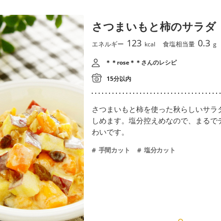
さつまいもと柿のサラダ
123
0.3
エネルギー
食塩相当量
kcal
g
＊＊rose＊＊さんのレシピ
15分以内
さつまいもと柿を使った秋らしいサラ
しめます。塩分控えめなので、まるで
わいです。
手間カット
塩分カット