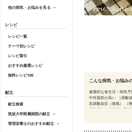
他の病気・お悩みを見る
レシピ
レシピ一覧
テーマ別レシピ
レシピ索引
おすすめ厳選レシピ
無料レシピ100
こんな病気・お悩み
健康的な食生活・病気予
献立
中性脂肪が高い
尿酸
高尿酸血症（痛風）
献立検索
慢性膵炎（移行期・寛解
筑波大学附属病院の献立
睡眠時無呼吸症候群
CKD（ステージ１）
C
管理栄養士のおすすめ献立
乳がん（ホルモン療法中