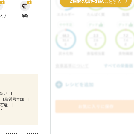
2週間の無料お試しをする
入り
印刷
が高い
脂質異常症
胆石症
）
ど
食欲がない