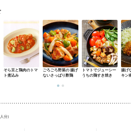
・体重増加が気になる（初期）
妊婦健診・血圧が気になる（初期）
なる（初期）
妊娠高血圧(中期)
妊娠糖尿病(初期)
産後（母乳）
産
ピ
骨粗しょう症
関節リウマチ
乾癬
フレイル（年齢に合わせた体作り
荒れ
妊活中
更年期
そら豆と鶏肉のトマ
ごろごろ野菜の 揚げ
トマトでジューシー
揚げ
ト煮込み
ないさっぱり酢鶏
うちの鶏すき焼き
キン
1人分)