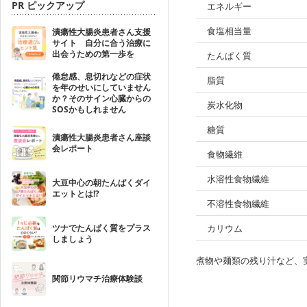
PR ピックアップ
エネルギー
食塩相当量
潰瘍性大腸炎患者さん支援
サイト 自分に合う治療に
出会うための第一歩を
たんぱく質
倦怠感、息切れなどの症状
脂質
を年のせいにしていません
か？そのサイン心臓からの
炭水化物
SOSかもしれません
糖質
潰瘍性大腸炎患者さん座談
会レポート
食物繊維
水溶性食物繊維
大豆中心の朝たんぱくダイ
エットとは!?
不溶性食物繊維
ツナでたんぱく質をプラス
カリウム
しましょう
煮物や麺類の残り汁など、
関節リウマチ治療体験談