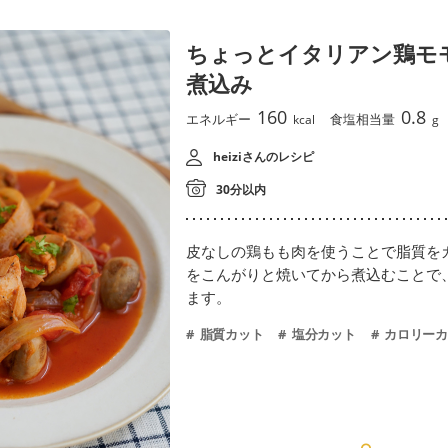
ちょっとイタリアン鶏モ
煮込み
160
0.8
エネルギー
食塩相当量
kcal
g
heiziさんのレシピ
30分以内
皮なしの鶏もも肉を使うことで脂質を
をこんがりと焼いてから煮込むことで
ます。
脂質カット
塩分カット
カロリーカ