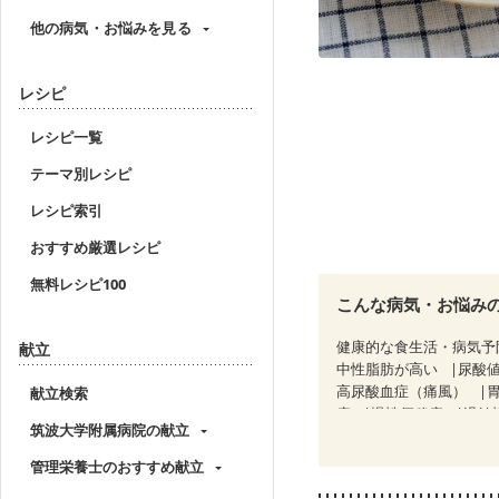
他の病気・お悩みを見る
レシピ
レシピ一覧
テーマ別レシピ
レシピ索引
おすすめ厳選レシピ
無料レシピ100
こんな病気・お悩み
健康的な食生活・病気予
献立
中性脂肪が高い
尿酸
高尿酸血症（痛風）
献立検索
痔
慢性便秘症
過敏
筑波大学附属病院の献立
糖尿病性腎症（第２期）
CKD（ステージ３a）
管理栄養士のおすすめ献立
乳がん治療を終えた方・