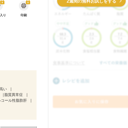
2週間の無料お試しをする
入り
印刷
が高い
脂質異常症
ルコール性脂肪肝
治療中）
い