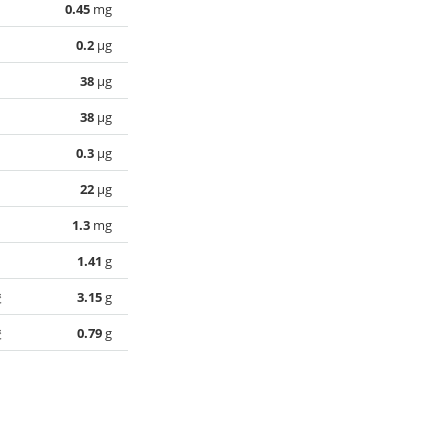
0.45
mg
0.2
µg
38
µg
38
µg
0.3
µg
22
µg
1.3
mg
1.41
g
酸
3.15
g
酸
0.79
g