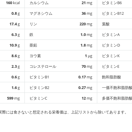
160
kcal
カルシウム
21
mg
ビタミンB6
0.8
g
マグネシウム
36
mg
ビタミンB12
17.4
g
リン
220
mg
葉酸
6.3
g
鉄
1.0
mg
ビタミンA
10.9
g
亜鉛
1.8
mg
ビタミンD
8.6
g
ヨウ素
1
µg
ビタミンK
2.3
g
コレステロール
70
mg
ビタミンE
0.6
g
ビタミンB1
0.17
mg
飽和脂肪酸
1.6
g
ビタミンB2
0.27
mg
一価不飽和脂肪
599
mg
ビタミンC
12
mg
多価不飽和脂肪
実際には食さないと想定される栄養価は、上記リストから除いてあります。