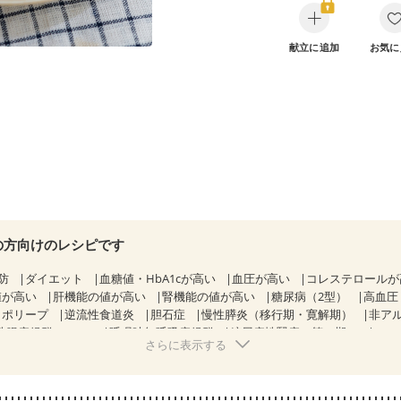
献立に追加
お気に
の方向けのレシピです
防
ダイエット
血糖値・HbA1cが高い
血圧が高い
コレステロール
値が高い
肝機能の値が高い
腎機能の値が高い
糖尿病（2型）
高血圧
胃ポリープ
逆流性食道炎
胆石症
慢性膵炎（移行期・寛解期）
非ア
性腸症候群（IBS）
睡眠時無呼吸症候群
糖尿病性腎症（第１期）
さらに表示する
糖尿病性腎症（第３期）
CKD（ステージ１）
CKD（ステージ２）
乳がん（抗がん剤治療中）
乳がん（ホルモン療法中）
乳がん（放射線
経過観察中の方など
飲み込みにくい
味の感じ方が変わった
食欲がな