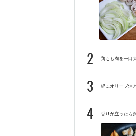
2
鶏もも肉を一口
3
鍋にオリーブ油
4
香りが立ったら