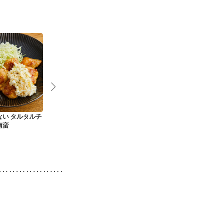
後（混合栄養）
）
低栄養予防
ない タルタルチ
おろしバターソース
超簡単 とりもも肉の
具沢山 塩ち
南蛮
でチキンソテー
とろとろ玉ねぎ煮