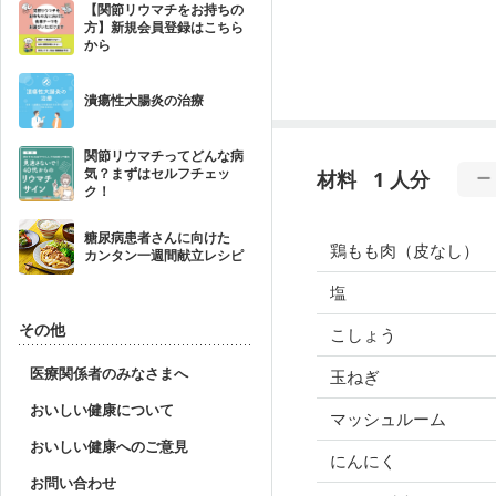
【関節リウマチをお持ちの
方】新規会員登録はこちら
から
潰瘍性大腸炎の治療
関節リウマチってどんな病
気？まずはセルフチェッ
材料
1 人分
ク！
糖尿病患者さんに向けた
鶏もも肉（皮なし）
カンタン一週間献立レシピ
塩
その他
こしょう
医療関係者のみなさまへ
玉ねぎ
おいしい健康について
マッシュルーム
おいしい健康へのご意見
にんにく
お問い合わせ