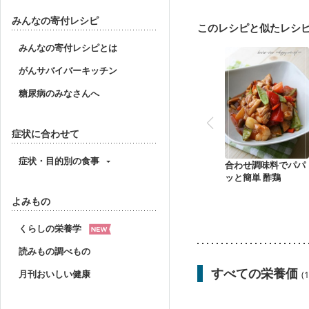
妊娠中(初期)
妊婦健診
妊婦健診・血糖値が気に
みんなの寄付レシピ
このレシピと似たレシ
産後（ミルク）
骨折
貧血対策
ニキビ・肌
みんなの寄付レシピとは
がんサバイバーキッチン
糖尿病のみなさんへ
症状に合わせて
症状・目的別の食事
合わせ調味料でパパ
ッと簡単 酢鶏
よみもの
くらしの栄養学
読みもの調べもの
すべての栄養価
月刊おいしい健康
(