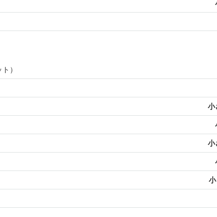
ット）
小
小
小