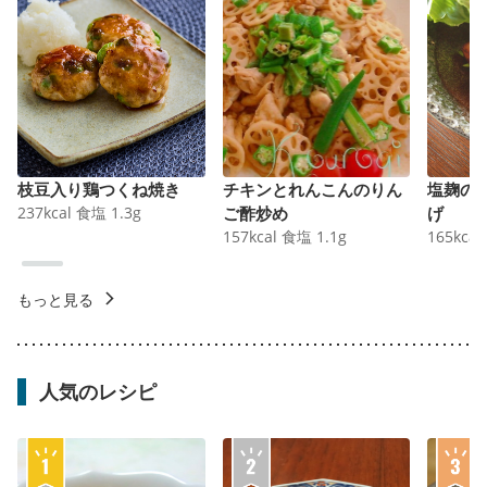
枝豆入り鶏つくね焼き
チキンとれんこんのりん
塩麹の
237
kcal
食塩
1.3
g
ご酢炒め
げ
157
kcal
食塩
1.1
g
165
kcal
もっと見る
人気のレシピ