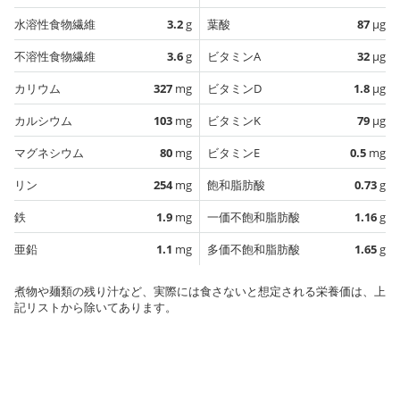
水溶性食物繊維
3.2
g
葉酸
87
µg
不溶性食物繊維
3.6
g
ビタミンA
32
µg
カリウム
327
mg
ビタミンD
1.8
µg
カルシウム
103
mg
ビタミンK
79
µg
マグネシウム
80
mg
ビタミンE
0.5
mg
リン
254
mg
飽和脂肪酸
0.73
g
鉄
1.9
mg
一価不飽和脂肪酸
1.16
g
亜鉛
1.1
mg
多価不飽和脂肪酸
1.65
g
煮物や麺類の残り汁など、実際には食さないと想定される栄養価は、上
記リストから除いてあります。