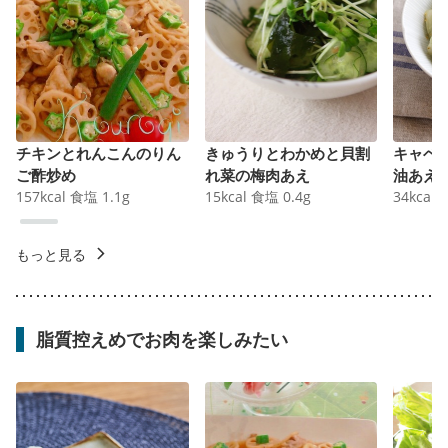
チキンとれんこんのりん
きゅうりとわかめと貝割
キャベ
ご酢炒め
れ菜の梅肉あえ
油あえ
157
kcal
食塩
1.1
g
15
kcal
食塩
0.4
g
34
kcal
もっと見る
脂質控えめでお肉を楽しみたい