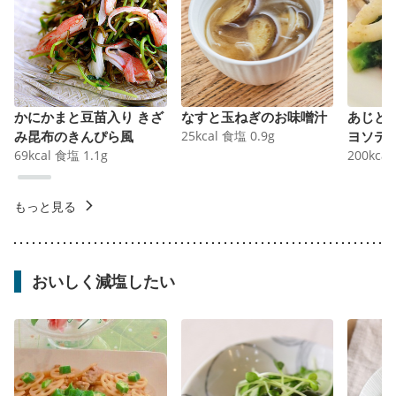
かにかまと豆苗入り きざ
なすと玉ねぎのお味噌汁
あじと
み昆布のきんぴら風
25
kcal
食塩
0.9
g
ヨソテ
69
kcal
食塩
1.1
g
200
kcal
もっと見る
おいしく減塩したい