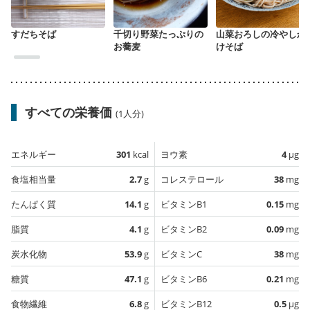
すだちそば
千切り野菜たっぷりの
山菜おろしの冷やしか
お蕎麦
けそば
すべての栄養価
(1人分)
エネルギー
301
kcal
ヨウ素
4
µg
食塩相当量
2.7
g
コレステロール
38
mg
たんぱく質
14.1
g
ビタミンB1
0.15
mg
脂質
4.1
g
ビタミンB2
0.09
mg
炭水化物
53.9
g
ビタミンC
38
mg
糖質
47.1
g
ビタミンB6
0.21
mg
食物繊維
6.8
g
ビタミンB12
0.5
µg