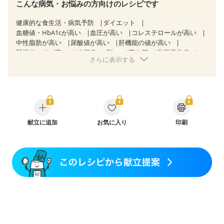
こんな病気・お悩みの方向けのレシピです
健康的な食生活・病気予防
ダイエット
血糖値・HbA1cが高い
血圧が高い
コレステロールが高い
中性脂肪が高い
尿酸値が高い
肝機能の値が高い
腎機能の値が高い
糖尿病（2型）
高血圧
脂質異常症
さらに表示する
高尿酸血症（痛風）
胆石症
非アルコール性脂肪肝
慢性便秘症
過敏性腸症候群（IBS）
睡眠時無呼吸症候群
糖尿病性腎症（第１期）
糖尿病性腎症（第２期）
CKD（ステージ１）
CKD（ステージ２）
乳がん（抗がん剤治療中）
乳がん（ホルモン療法中）
乳がん（放射線治療中）
乳がん治療を終えた方・経過観察中の方など
献立に追加
お気に入り
印刷
産後（ミルク）
骨折
骨粗しょう症
関節リウマチ
乾癬
フレイル（年齢に合わせた体作り）
低栄養予防
貧血対策
ニキビ・肌荒れ
妊活中
更年期