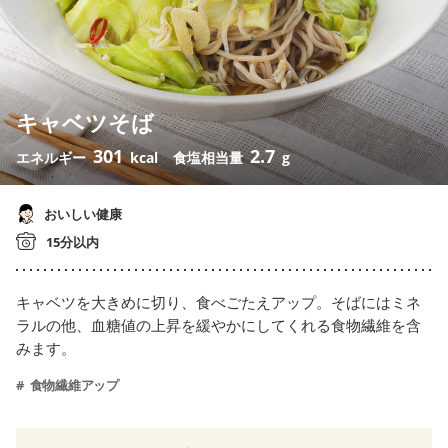
キャベツそば
301
2.7
エネルギー
kcal
食塩相当量
g
おいしい健康
15分以内
キャベツを大きめに切り、食べごたえアップ。そばにはミネ
ラルの他、血糖値の上昇を緩やかにしてくれる食物繊維を含
みます。
食物繊維アップ