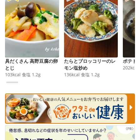
具だくさん 高野豆腐の卵
たらとブロッコリーのレ
ポテト
とじ
モン塩炒め
202
kcal
103
kcal
食塩
1.2
g
136
kcal
食塩
1.2
g