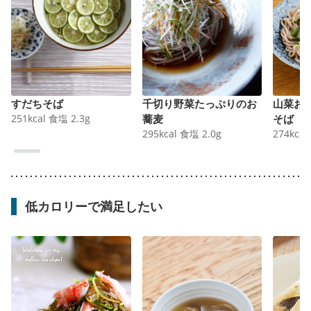
すだちそば
千切り野菜たっぷりのお
山菜お
251
kcal
食塩
2.3
g
蕎麦
そば
295
kcal
食塩
2.0
g
274
kcal
低カロリーで満足したい