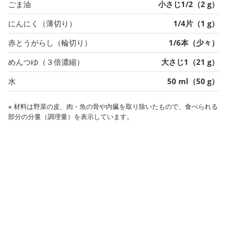
ごま油
小さじ1/2（2 g）
にんにく（薄切り）
1/4片（1 g）
赤とうがらし（輪切り）
1/6本（少々）
めんつゆ（３倍濃縮）
大さじ1（21 g）
水
50 ml（50 g）
※ 材料は野菜の皮、肉・魚の骨や内臓を取り除いたもので、食べられる
部分の分量（調理量）を表示しています。