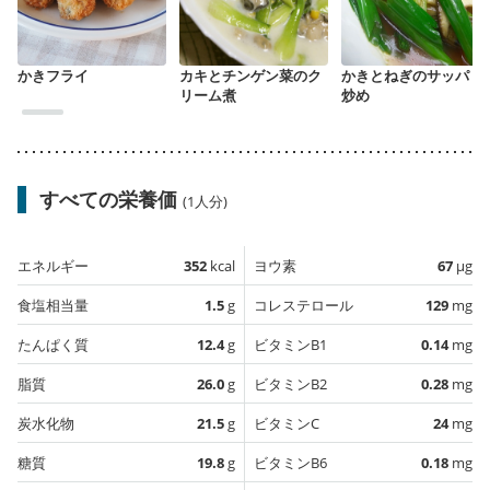
かきフライ
カキとチンゲン菜のク
かきとねぎのサッパリ
リーム煮
炒め
すべての栄養価
(1人分)
エネルギー
352
kcal
ヨウ素
67
µg
食塩相当量
1.5
g
コレステロール
129
mg
たんぱく質
12.4
g
ビタミンB1
0.14
mg
脂質
26.0
g
ビタミンB2
0.28
mg
炭水化物
21.5
g
ビタミンC
24
mg
糖質
19.8
g
ビタミンB6
0.18
mg