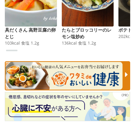
具だくさん 高野豆腐の卵
たらとブロッコリーのレ
ポテト
とじ
モン塩炒め
202
kcal
103
kcal
食塩
1.2
g
136
kcal
食塩
1.2
g