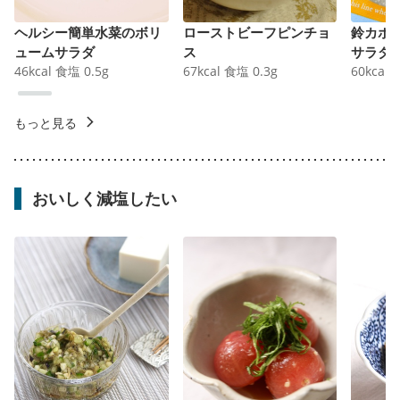
ヘルシー簡単水菜のボリ
ローストビーフピンチョ
鈴カボ
ュームサラダ
ス
サラダ
46
kcal
食塩
0.5
g
67
kcal
食塩
0.3
g
60
kcal
もっと見る
おいしく減塩したい