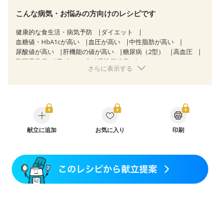
こんな病気・お悩みの方向けのレシピです
健康的な食生活・病気予防
ダイエット
血糖値・HbA1cが高い
血圧が高い
中性脂肪が高い
尿酸値が高い
肝機能の値が高い
糖尿病（2型）
高血圧
脂質異常症
胃ポリープ
慢性便秘症
さらに表示する
過敏性腸症候群（IBS）
睡眠時無呼吸症候群
糖尿病性腎症（第３期）
CKD（ステージ３a）
CKD（ステージ３b）
乳がん（抗がん剤治療中）
乳がん（ホルモン療法中）
乳がん（放射線治療中）
乳がん治療を終えた方・経過観察中の方など
産後（母乳）
産後（混合栄養）
産後（ミルク）
骨折
骨粗しょう症
関節リウマチ
献立に追加
フレイル（年齢に合わせた体作り）
お気に入り
印刷
低栄養予防
貧血対策
ニキビ・肌荒れ
妊活中
更年期