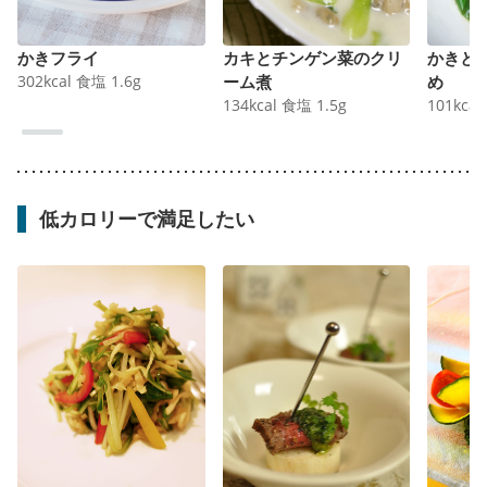
かきフライ
カキとチンゲン菜のクリ
かきと
302
kcal
食塩
1.6
g
ーム煮
め
134
kcal
食塩
1.5
g
101
kcal
低カロリーで満足したい