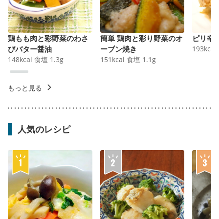
鶏もも肉と彩野菜のわさ
簡単 鶏肉と彩り野菜のオ
ピリ辛
びバター醤油
ーブン焼き
193
kcal
148
kcal
食塩
1.3
g
151
kcal
食塩
1.1
g
もっと見る
人気のレシピ