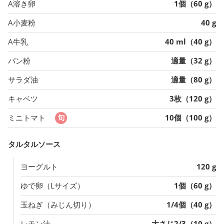
A溶き卵
1個（60 g）
A小麦粉
40 g
A牛乳
40 ml（40 g）
パン粉
適量（32 g）
サラダ油
適量（80 g）
キャベツ
3枚（120 g）
ミニトマト
10個（100 g）
タルタルソース
ヨーグルト
120 g
ゆで卵（Lサイズ）
1個（60 g）
玉ねぎ（みじん切り）
1/4個（40 g）
レモン汁
大さじ2/3（10 g）