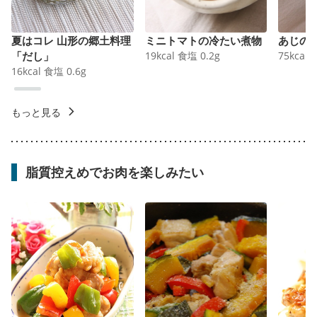
夏はコレ 山形の郷土料理
ミニトマトの冷たい煮物
あじの
「だし」
19
kcal
食塩
0.2
g
75
kcal
16
kcal
食塩
0.6
g
もっと見る
脂質控えめでお肉を楽しみたい