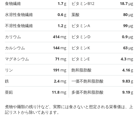
食物繊維
1.7
g
ビタミンB12
18.7
µg
水溶性食物繊維
0.6
g
葉酸
80
µg
不溶性食物繊維
1.2
g
ビタミンA
99
µg
カリウム
414
mg
ビタミンD
0.9
µg
カルシウム
144
mg
ビタミンK
63
µg
マグネシウム
71
mg
ビタミンE
4.3
mg
リン
191
mg
飽和脂肪酸
4.16
g
鉄
2.4
mg
一価不飽和脂肪酸
9.83
g
亜鉛
11.8
mg
多価不飽和脂肪酸
9.19
g
煮物や麺類の残り汁など、実際には食さないと想定される栄養価は、上
記リストから除いてあります。