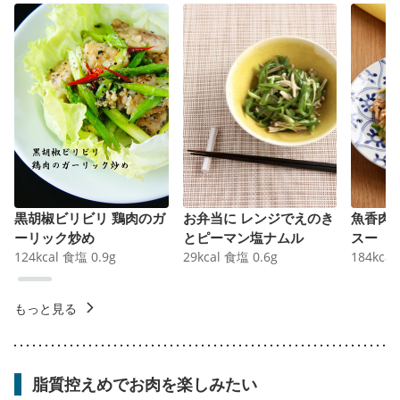
黒胡椒ビリビリ 鶏肉のガ
お弁当に レンジでえのき
魚香肉
ーリック炒め
とピーマン塩ナムル
スー
124
kcal
食塩
0.9
g
29
kcal
食塩
0.6
g
184
kcal
もっと見る
脂質控えめでお肉を楽しみたい