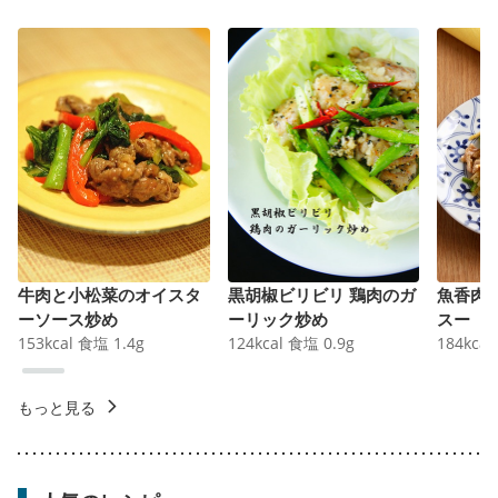
牛肉と小松菜のオイスタ
黒胡椒ビリビリ 鶏肉のガ
魚香肉
ーソース炒め
ーリック炒め
スー
153
kcal
食塩
1.4
g
124
kcal
食塩
0.9
g
184
kcal
もっと見る