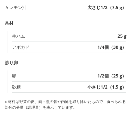
Ａレモン汁
大さじ1/2（7.5 g）
具材
生ハム
25 g
アボカド
1/4個（30 g）
炒り卵
卵
1/2個（25 g）
砂糖
小さじ1/2（1.5 g）
※ 材料は野菜の皮、肉・魚の骨や内臓を取り除いたもので、食べられる
部分の分量（調理量）を表示しています。