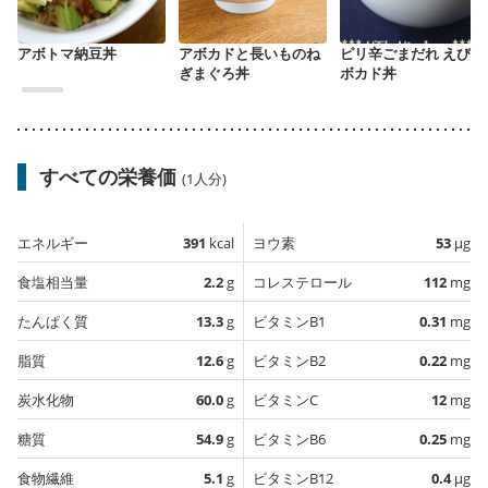
アボトマ納豆丼
アボカドと長いものね
ピリ辛ごまだれ えびア
ぎまぐろ丼
ボカド丼
すべての栄養価
(1人分)
エネルギー
391
kcal
ヨウ素
53
µg
食塩相当量
2.2
g
コレステロール
112
mg
たんぱく質
13.3
g
ビタミンB1
0.31
mg
脂質
12.6
g
ビタミンB2
0.22
mg
炭水化物
60.0
g
ビタミンC
12
mg
糖質
54.9
g
ビタミンB6
0.25
mg
食物繊維
5.1
g
ビタミンB12
0.4
µg