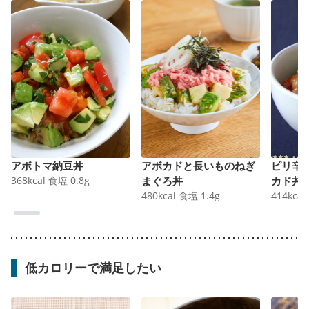
アボトマ納豆丼
アボカドと長いものねぎ
ピリ辛
368
kcal
食塩
0.8
g
まぐろ丼
カド丼
480
kcal
食塩
1.4
g
414
kcal
低カロリーで満足したい