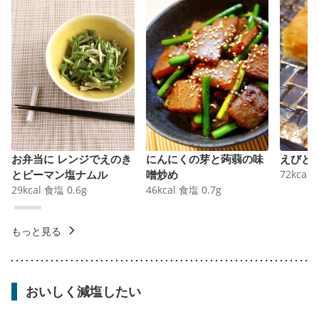
お弁当に レンジでえのき
にんにくの芽と蒟蒻の味
えびと
とピーマン塩ナムル
噌炒め
72
kcal
29
kcal
食塩
0.6
g
46
kcal
食塩
0.7
g
もっと見る
おいしく減塩したい