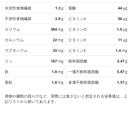
水溶性食物繊維
1.3
g
葉酸
44
µg
不溶性食物繊維
2.8
g
ビタミンA
56
µg
カリウム
384
mg
ビタミンD
1.0
µg
カルシウム
22
mg
ビタミンK
11
µg
マグネシウム
33
mg
ビタミンE
1.4
mg
リン
167
mg
飽和脂肪酸
3.47
g
鉄
1.0
mg
一価不飽和脂肪酸
5.87
g
亜鉛
1.8
mg
多価不飽和脂肪酸
1.57
g
煮物や麺類の残り汁など、実際には食さないと想定される栄養価は、上
記リストから除いてあります。