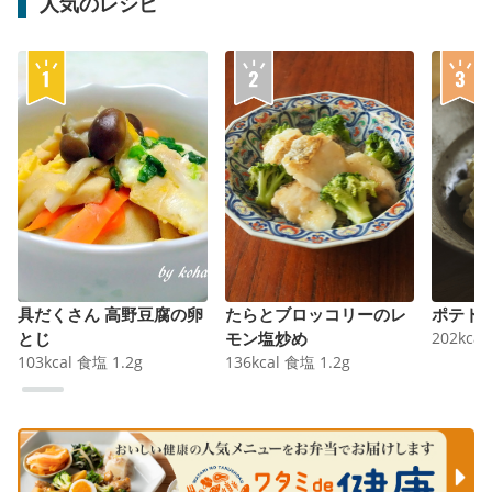
人気のレシピ
具だくさん 高野豆腐の卵
たらとブロッコリーのレ
ポテト
とじ
モン塩炒め
202
kcal
103
kcal
食塩
1.2
g
136
kcal
食塩
1.2
g