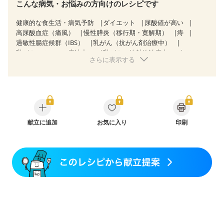
こんな病気・お悩みの方向けのレシピです
健康的な食生活・病気予防
ダイエット
尿酸値が高い
高尿酸血症（痛風）
慢性膵炎（移行期・寛解期）
痔
過敏性腸症候群（IBS）
乳がん（抗がん剤治療中）
乳がん（ホルモン療法中）
乳がん（放射線治療中）
さらに表示する
乳がん治療を終えた方・経過観察中の方など
食欲がない
産後（母乳）
産後（混合栄養）
産後（ミルク）
骨折
骨粗しょう症
関節リウマチ
低栄養予防
貧血対策
ニキビ・肌荒れ
妊活中
更年期
献立に追加
お気に入り
印刷