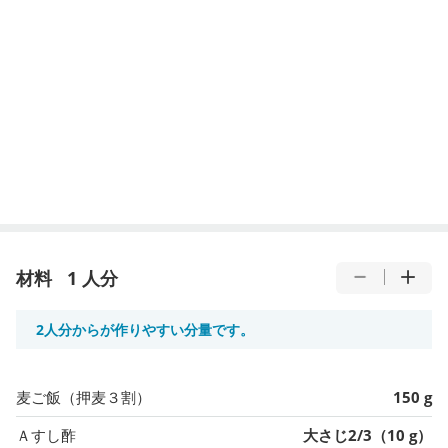
材料
1 人分
2人分からが作りやすい分量です。
麦ご飯（押麦３割）
150 g
Ａすし酢
大さじ2/3（10 g）