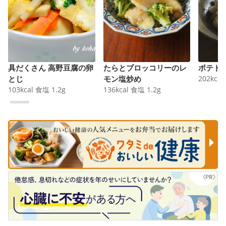
具だくさん 高野豆腐の卵
たらとブロッコリーのレ
ポテト
とじ
モン塩炒め
202
kcal
103
kcal
食塩
1.2
g
136
kcal
食塩
1.2
g