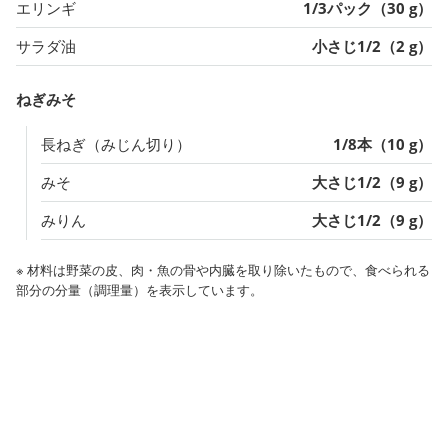
エリンギ
1/3パック（30 g）
サラダ油
小さじ1/2（2 g）
ねぎみそ
長ねぎ（みじん切り）
1/8本（10 g）
みそ
大さじ1/2（9 g）
みりん
大さじ1/2（9 g）
※ 材料は野菜の皮、肉・魚の骨や内臓を取り除いたもので、食べられる
部分の分量（調理量）を表示しています。