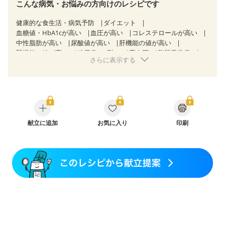
こんな病気・お悩みの方向けのレシピです
健康的な食生活・病気予防
ダイエット
血糖値・HbA1cが高い
血圧が高い
コレステロールが高い
中性脂肪が高い
尿酸値が高い
肝機能の値が高い
腎機能の値が高い
糖尿病（2型）
高血圧
脂質異常症
さらに表示する
高尿酸血症（痛風）
狭心症
心筋梗塞
心臓弁膜症
心不全
胆石症
慢性膵炎（移行期・寛解期）
非アルコール性脂肪肝
痔
慢性便秘症
過敏性腸症候群（IBS）
睡眠時無呼吸症候群
糖尿病性腎症（第１期）
糖尿病性腎症（第２期）
糖尿病性腎症（第３期）
CKD（ステージ１）
CKD（ステージ２）
献立に追加
乳がん（抗がん剤治療中）
お気に入り
印刷
乳がん（ホルモン療法中）
乳がん（放射線治療中）
乳がん治療を終えた方・経過観察中の方など
飲み込みにくい
妊娠中(初期)
妊婦健診・体重増加が気になる（初期）
妊婦健診・血圧が気になる（初期）
妊婦健診・血糖値が気になる（初期）
妊娠高血圧(中期)
妊娠糖尿病(初期)
産後（母乳）
産後（混合栄養）
産後（ミルク）
骨折
骨粗しょう症
関節リウマチ
乾癬
フレイル（年齢に合わせた体作り）
低栄養予防
貧血対策
ニキビ・肌荒れ
妊活中
更年期