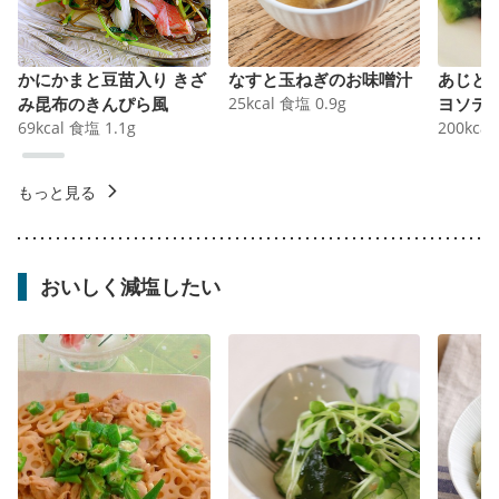
かにかまと豆苗入り きざ
なすと玉ねぎのお味噌汁
あじと
み昆布のきんぴら風
25
kcal
食塩
0.9
g
ヨソテ
69
kcal
食塩
1.1
g
200
kcal
もっと見る
おいしく減塩したい