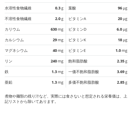
水溶性食物繊維
0.3
g
葉酸
96
µg
不溶性食物繊維
2.0
g
ビタミンA
20
µg
カリウム
630
mg
ビタミンD
6.0
µg
カルシウム
29
mg
ビタミンK
18
µg
マグネシウム
40
mg
ビタミンE
1.0
mg
リン
240
mg
飽和脂肪酸
2.35
g
鉄
1.3
mg
一価不飽和脂肪酸
3.69
g
亜鉛
1.3
mg
多価不飽和脂肪酸
2.85
g
煮物や麺類の残り汁など、実際には食さないと想定される栄養価は、上
記リストから除いてあります。