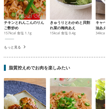
チキンとれんこんのりん
きゅうりとわかめと貝割
キャベ
ご酢炒め
れ菜の梅肉あえ
油あえ
157
kcal
食塩
1.1
g
15
kcal
食塩
0.4
g
34
kcal
もっと見る
脂質控えめでお肉を楽しみたい