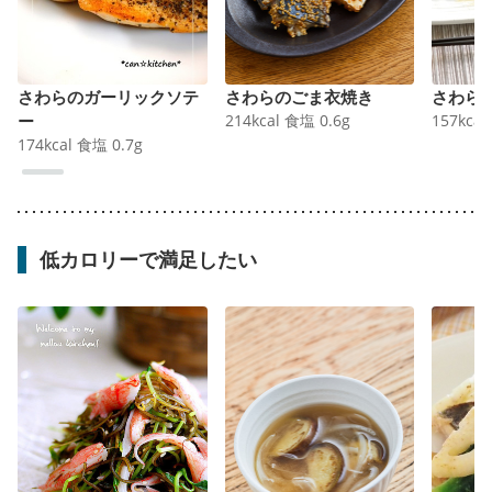
さわらのガーリックソテ
さわらのごま衣焼き
さわら
ー
214
kcal
食塩
0.6
g
157
kcal
174
kcal
食塩
0.7
g
低カロリーで満足したい