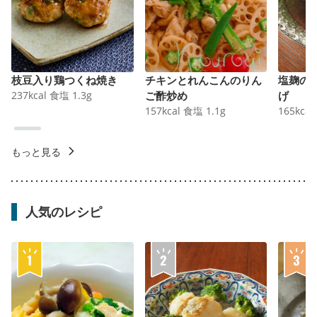
枝豆入り鶏つくね焼き
チキンとれんこんのりん
塩麹の
237
kcal
食塩
1.3
g
ご酢炒め
げ
157
kcal
食塩
1.1
g
165
kcal
もっと見る
人気のレシピ