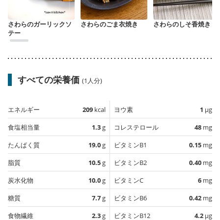
さわらのガーリックソ
さわらのごま衣焼き
さわらのしそ香焼き
テー
すべての栄養価
(1人分)
エネルギー
209
kcal
ヨウ素
1
µg
食塩相当量
1.3
g
コレステロール
48
mg
たんぱく質
19.0
g
ビタミンB1
0.15
mg
脂質
10.5
g
ビタミンB2
0.40
mg
炭水化物
10.0
g
ビタミンC
6
mg
糖質
7.7
g
ビタミンB6
0.42
mg
食物繊維
2.3
g
ビタミンB12
4.2
µg