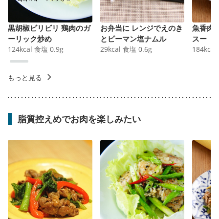
黒胡椒ビリビリ 鶏肉のガ
お弁当に レンジでえのき
魚香肉
ーリック炒め
とピーマン塩ナムル
スー
124
kcal
食塩
0.9
g
29
kcal
食塩
0.6
g
184
kcal
もっと見る
脂質控えめでお肉を楽しみたい