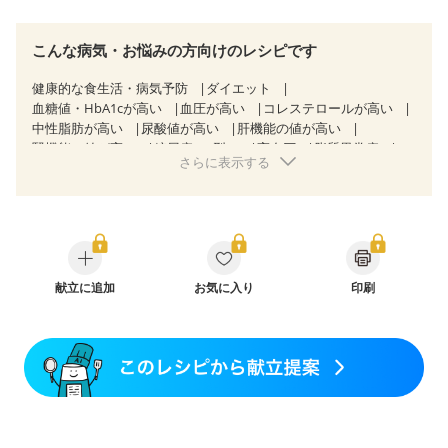
こんな病気・お悩みの方向けのレシピです
健康的な食生活・病気予防
ダイエット
血糖値・HbA1cが高い
血圧が高い
コレステロールが高い
中性脂肪が高い
尿酸値が高い
肝機能の値が高い
腎機能の値が高い
糖尿病（2型）
高血圧
脂質異常症
さらに表示する
高尿酸血症（痛風）
狭心症
心筋梗塞
心臓弁膜症
心不全
胃ポリープ
胆石症
慢性膵炎（移行期・寛解期）
非アルコール性脂肪肝
慢性便秘症
過敏性腸症候群（IBS）
睡眠時無呼吸症候群
糖尿病性腎症（第１期）
糖尿病性腎症（第２期）
糖尿病性腎症（第３期）
CKD（ステージ１）
CKD（ステージ２）
献立に追加
CKD（ステージ３a）
お気に入り
印刷
CKD（ステージ３b）
乳がん（抗がん剤治療中）
乳がん（ホルモン療法中）
乳がん（放射線治療中）
乳がん治療を終えた方・経過観察中の方など
食欲がない
産後（ミルク）
骨折
骨粗しょう症
関節リウマチ
低栄養予防
貧血対策
ニキビ・肌荒れ
妊活中
更年期