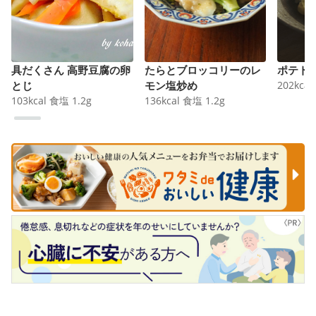
具だくさん 高野豆腐の卵
たらとブロッコリーのレ
ポテト
とじ
モン塩炒め
202
kcal
103
kcal
食塩
1.2
g
136
kcal
食塩
1.2
g