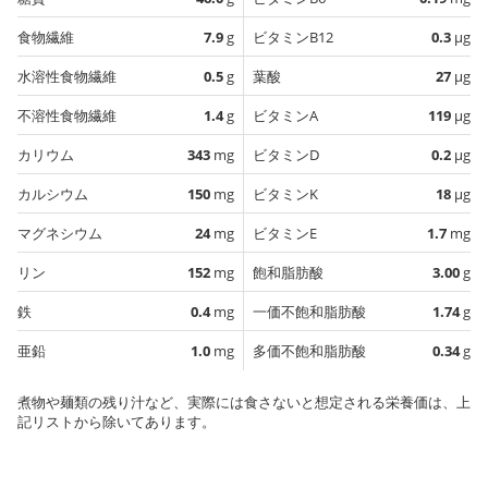
食物繊維
7.9
g
ビタミンB12
0.3
µg
水溶性食物繊維
0.5
g
葉酸
27
µg
不溶性食物繊維
1.4
g
ビタミンA
119
µg
カリウム
343
mg
ビタミンD
0.2
µg
カルシウム
150
mg
ビタミンK
18
µg
マグネシウム
24
mg
ビタミンE
1.7
mg
リン
152
mg
飽和脂肪酸
3.00
g
鉄
0.4
mg
一価不飽和脂肪酸
1.74
g
亜鉛
1.0
mg
多価不飽和脂肪酸
0.34
g
煮物や麺類の残り汁など、実際には食さないと想定される栄養価は、上
記リストから除いてあります。