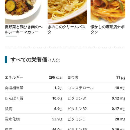
夏野菜と鶏ひき肉のヘ
きのこのクリームパス
懐かしの喫茶店ナポリ
ルシーキーマカレー
タ
タン
すべての栄養価
(1人分)
エネルギー
296
kcal
ヨウ素
11
µg
食塩相当量
1.2
g
コレステロール
18
mg
たんぱく質
10.6
g
ビタミンB1
0.12
mg
脂質
6.9
g
ビタミンB2
0.17
mg
炭水化物
53.9
g
ビタミンC
28
mg
糖質
46.0
g
ビタミンB6
0.19
mg