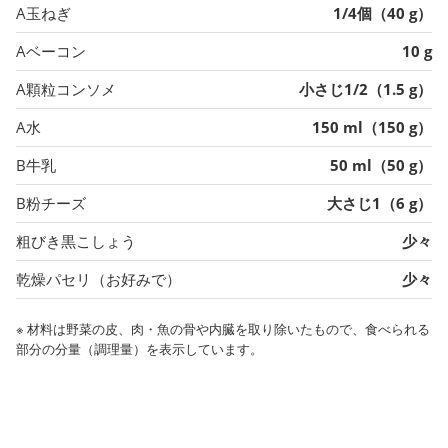
A玉ねぎ
1/4個（40 g）
Aベーコン
10 g
A顆粒コンソメ
小さじ1/2（1.5 g）
A水
150 ml（150 g）
B牛乳
50 ml（50 g）
B粉チーズ
大さじ1（6 g）
粗びき黒こしょう
少々
乾燥パセリ（お好みで）
少々
※ 材料は野菜の皮、肉・魚の骨や内臓を取り除いたもので、食べられる
部分の分量（調理量）を表示しています。