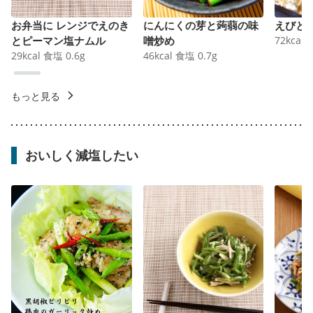
お弁当に レンジでえのき
にんにくの芽と蒟蒻の味
えびと
とピーマン塩ナムル
噌炒め
72
kcal
29
kcal
食塩
0.6
g
46
kcal
食塩
0.7
g
もっと見る
おいしく減塩したい