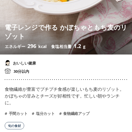
電子レンジで作る かぼちゃともち麦のリ
ゾット
296
1.2
エネルギー
kcal
食塩相当量
g
おいしい健康
30分以内
食物繊維が豊富でプチプチ食感が楽しいもち麦のリゾット。
かぼちゃの甘みとチーズが好相性です。忙しい朝やランチ
に。
手間カット
塩分カット
食物繊維アップ
旬の食材