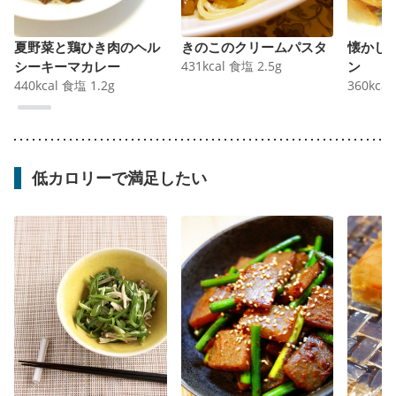
夏野菜と鶏ひき肉のヘル
きのこのクリームパスタ
懐かし
シーキーマカレー
431
kcal
食塩
2.5
g
ン
440
kcal
食塩
1.2
g
360
kcal
低カロリーで満足したい