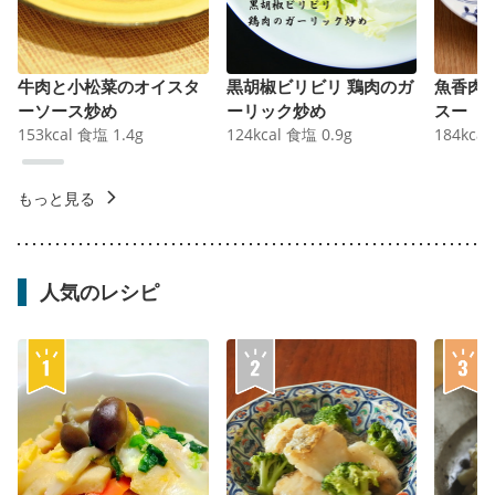
牛肉と小松菜のオイスタ
黒胡椒ビリビリ 鶏肉のガ
魚香肉
ーソース炒め
ーリック炒め
スー
153
kcal
食塩
1.4
g
124
kcal
食塩
0.9
g
184
kcal
もっと見る
人気のレシピ