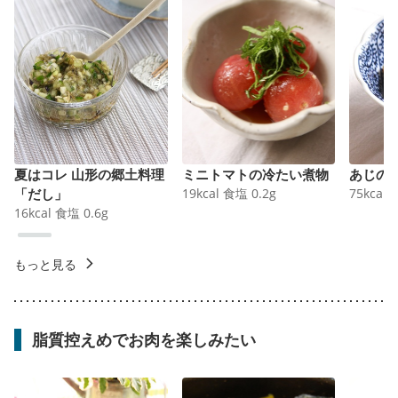
夏はコレ 山形の郷土料理
ミニトマトの冷たい煮物
あじの
「だし」
19
kcal
食塩
0.2
g
75
kcal
16
kcal
食塩
0.6
g
もっと見る
脂質控えめでお肉を楽しみたい