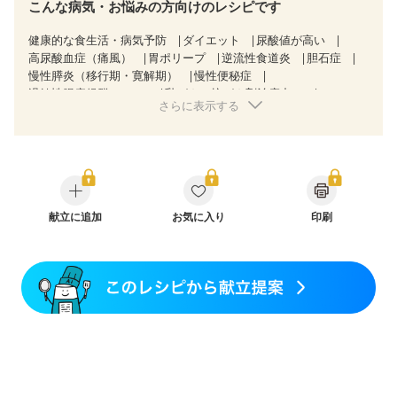
こんな病気・お悩みの方向けのレシピです
健康的な食生活・病気予防
ダイエット
尿酸値が高い
高尿酸血症（痛風）
胃ポリープ
逆流性食道炎
胆石症
慢性膵炎（移行期・寛解期）
慢性便秘症
過敏性腸症候群（IBS）
乳がん（抗がん剤治療中）
さらに表示する
乳がん（ホルモン療法中）
乳がん（放射線治療中）
乳がん治療を終えた方・経過観察中の方など
食欲がない
産後（ミルク）
骨折
骨粗しょう症
関節リウマチ
低栄養予防
貧血対策
ニキビ・肌荒れ
妊活中
更年期
献立に追加
お気に入り
印刷