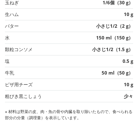
玉ねぎ
1/6個（30 g）
生ハム
10 g
バター
小さじ1/2（2 g）
水
150 ml（150 g）
顆粒コンソメ
小さじ1/2（1.5 g）
塩
0.5 g
牛乳
50 ml（50 g）
ピザ用チーズ
10 g
粗びき黒こしょう
少々
※ 材料は野菜の皮、肉・魚の骨や内臓を取り除いたもので、食べられる
部分の分量（調理量）を表示しています。