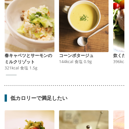
春キャベツとサーモンの
コーンポタージュ
炊くだ
ミルクリゾット
144
kcal
食塩
0.9
g
396
kcal
321
kcal
食塩
1.5
g
低カロリーで満足したい