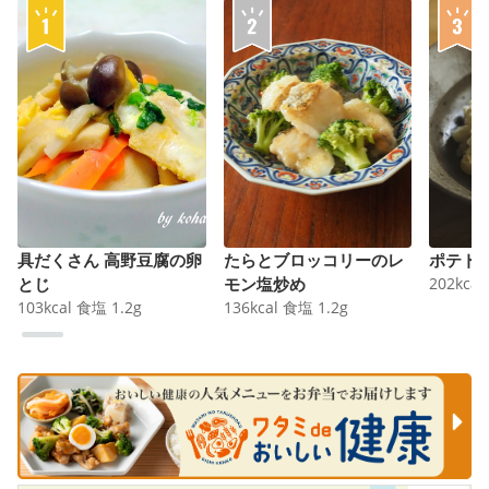
具だくさん 高野豆腐の卵
たらとブロッコリーのレ
ポテト
とじ
モン塩炒め
202
kcal
103
kcal
食塩
1.2
g
136
kcal
食塩
1.2
g