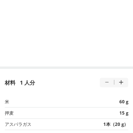
材料
1 人分
米
60 g
押麦
15 g
アスパラガス
1本（20 g）