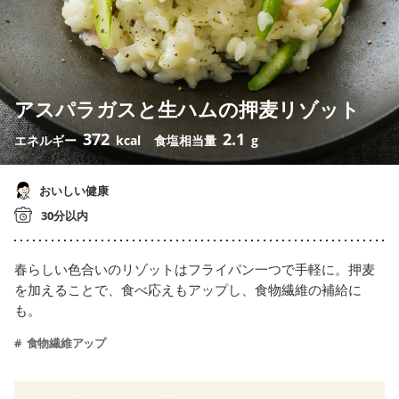
アスパラガスと生ハムの押麦リゾット
372
2.1
エネルギー
kcal
食塩相当量
g
おいしい健康
30分以内
春らしい色合いのリゾットはフライパン一つで手軽に。押麦
を加えることで、食べ応えもアップし、食物繊維の補給に
も。
食物繊維アップ