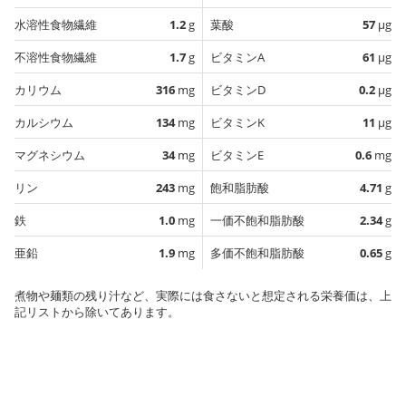
水溶性食物繊維
1.2
g
葉酸
57
µg
不溶性食物繊維
1.7
g
ビタミンA
61
µg
カリウム
316
mg
ビタミンD
0.2
µg
カルシウム
134
mg
ビタミンK
11
µg
マグネシウム
34
mg
ビタミンE
0.6
mg
リン
243
mg
飽和脂肪酸
4.71
g
鉄
1.0
mg
一価不飽和脂肪酸
2.34
g
亜鉛
1.9
mg
多価不飽和脂肪酸
0.65
g
煮物や麺類の残り汁など、実際には食さないと想定される栄養価は、上
記リストから除いてあります。