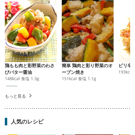
鶏もも肉と彩野菜のわさ
簡単 鶏肉と彩り野菜のオ
ピリ辛
びバター醤油
ーブン焼き
193
kcal
148
kcal
食塩
1.3
g
151
kcal
食塩
1.1
g
もっと見る
人気のレシピ