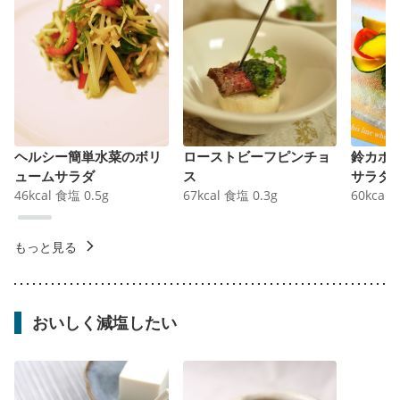
ヘルシー簡単水菜のボリ
ローストビーフピンチョ
鈴カボ
ュームサラダ
ス
サラダ
46
kcal
食塩
0.5
g
67
kcal
食塩
0.3
g
60
kcal
もっと見る
おいしく減塩したい