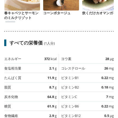
春キャベツとサーモン
コーンポタージュ
炊くだけカオマンガイ
のミルクリゾット
すべての栄養価
(1人分)
エネルギー
372
kcal
ヨウ素
28
µg
食塩相当量
2.1
g
コレステロール
26
mg
たんぱく質
11.9
g
ビタミンB1
0.22
mg
脂質
8.7
g
ビタミンB2
0.18
mg
炭水化物
64.8
g
ビタミンC
7
mg
糖質
61.9
g
ビタミンB6
0.22
mg
食物繊維
2.9
g
ビタミンB12
0.5
µg