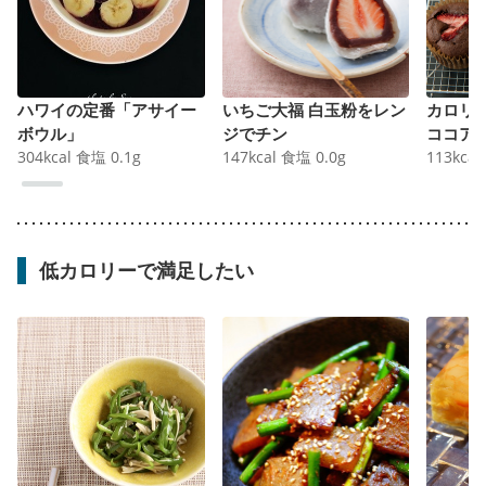
ハワイの定番「アサイー
いちご大福 白玉粉をレン
カロリ
ボウル」
ジでチン
ココア
304
kcal
食塩
0.1
g
147
kcal
食塩
0.0
g
113
kcal
低カロリーで満足したい