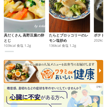
具だくさん 高野豆腐の卵
たらとブロッコリーのレ
ポテト
とじ
モン塩炒め
202
kcal
103
kcal
食塩
1.2
g
136
kcal
食塩
1.2
g