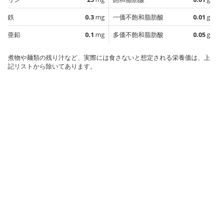
鉄
0.3
mg
一価不飽和脂肪酸
0.01
g
亜鉛
0.1
mg
多価不飽和脂肪酸
0.05
g
煮物や麺類の残り汁など、実際には食さないと想定される栄養価は、上
記リストから除いてあります。