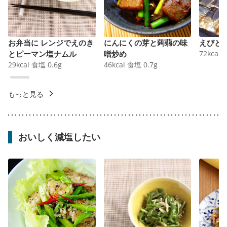
お弁当に レンジでえのき
にんにくの芽と蒟蒻の味
えびと
とピーマン塩ナムル
噌炒め
72
kcal
29
kcal
食塩
0.6
g
46
kcal
食塩
0.7
g
もっと見る
おいしく減塩したい