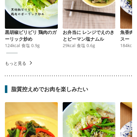
黒胡椒ビリビリ 鶏肉のガ
お弁当に レンジでえのき
魚香肉
ーリック炒め
とピーマン塩ナムル
スー
124
kcal
食塩
0.9
g
29
kcal
食塩
0.6
g
184
kcal
もっと見る
脂質控えめでお肉を楽しみたい