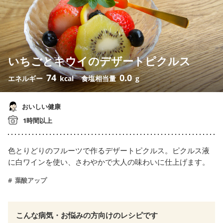
いちごとキウイのデザートピクルス
74
0.0
エネルギー
kcal
食塩相当量
g
おいしい健康
1時間以上
色とりどりのフルーツで作るデザートピクルス。ピクルス液
に白ワインを使い、さわやかで大人の味わいに仕上げます。
葉酸アップ
こんな病気・お悩みの方向けのレシピです