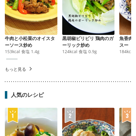
牛肉と小松菜のオイスタ
黒胡椒ビリビリ 鶏肉のガ
魚香肉
ーソース炒め
ーリック炒め
スー
153
kcal
食塩
1.4
g
124
kcal
食塩
0.9
g
184
kcal
もっと見る
人気のレシピ