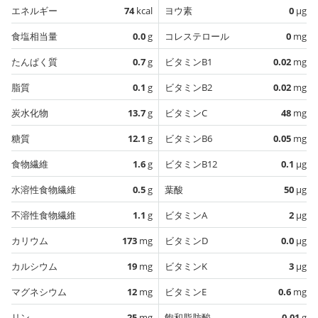
エネルギー
74
kcal
ヨウ素
0
µg
食塩相当量
0.0
g
コレステロール
0
mg
たんぱく質
0.7
g
ビタミンB1
0.02
mg
脂質
0.1
g
ビタミンB2
0.02
mg
炭水化物
13.7
g
ビタミンC
48
mg
糖質
12.1
g
ビタミンB6
0.05
mg
食物繊維
1.6
g
ビタミンB12
0.1
µg
水溶性食物繊維
0.5
g
葉酸
50
µg
不溶性食物繊維
1.1
g
ビタミンA
2
µg
カリウム
173
mg
ビタミンD
0.0
µg
カルシウム
19
mg
ビタミンK
3
µg
マグネシウム
12
mg
ビタミンE
0.6
mg
リン
25
mg
飽和脂肪酸
0.01
g