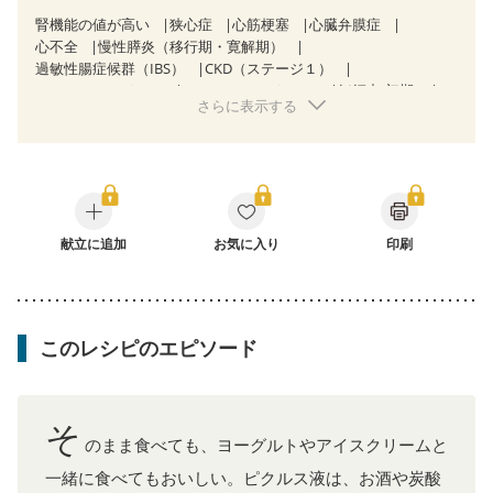
腎機能の値が高い
狭心症
心筋梗塞
心臓弁膜症
心不全
慢性膵炎（移行期・寛解期）
過敏性腸症候群（IBS）
CKD（ステージ１）
CKD（ステージ２）
CKD（ステージ３a）
妊娠中(初期)
さらに表示する
妊婦健診・体重増加が気になる（初期）
妊婦健診・血圧が気になる（初期）
妊婦健診・血糖値が気になる（初期）
妊娠高血圧(中期)
妊娠糖尿病(初期)
産後（母乳）
産後（混合栄養）
関節リウマチ
更年期
献立に追加
お気に入り
印刷
このレシピのエピソード
そ
のまま食べても、ヨーグルトやアイスクリームと
一緒に食べてもおいしい。ピクルス液は、お酒や炭酸