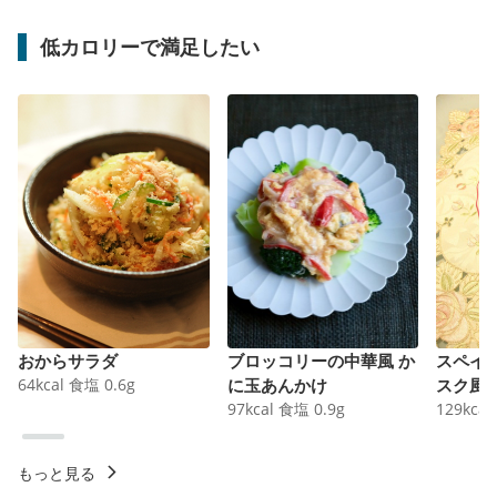
低カロリーで満足したい
おからサラダ
ブロッコリーの中華風 か
スペイ
64
kcal
食塩
0.6
g
に玉あんかけ
スク風
97
kcal
食塩
0.9
g
129
kcal
もっと見る