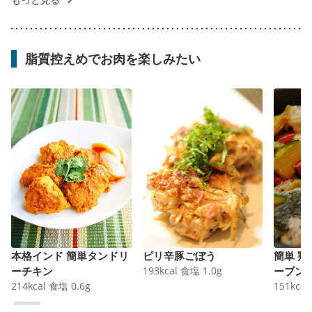
脂質控えめでお肉を楽しみたい
本格インド 簡単タンドリ
ピリ辛豚ごぼう
簡単 
ーチキン
193
kcal
食塩
1.0
g
ーブン
214
kcal
食塩
0.6
g
151
kcal