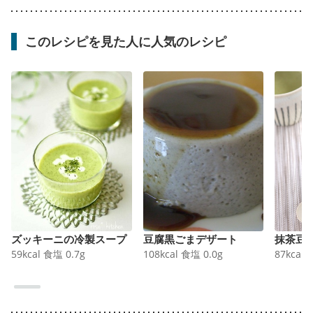
このレシピを見た人に人気のレシピ
ズッキーニの冷製スープ
豆腐黒ごまデザート
抹茶豆
59
kcal
食塩
0.7
g
108
kcal
食塩
0.0
g
87
kcal