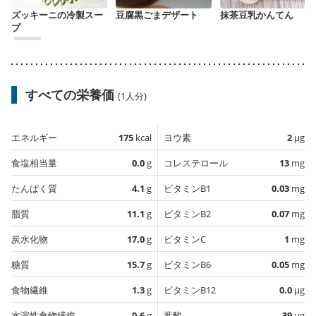
ズッキーニの冷製スー
豆腐黒ごまデザート
抹茶豆乳かんてん
プ
すべての栄養価
(1人分)
エネルギー
175
kcal
ヨウ素
2
µg
食塩相当量
0.0
g
コレステロール
13
mg
たんぱく質
4.1
g
ビタミンB1
0.03
mg
脂質
11.1
g
ビタミンB2
0.07
mg
炭水化物
17.0
g
ビタミンC
1
mg
糖質
15.7
g
ビタミンB6
0.05
mg
食物繊維
1.3
g
ビタミンB12
0.0
µg
水溶性食物繊維
0.6
g
葉酸
39
µg