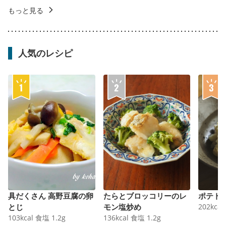
もっと見る
人気のレシピ
具だくさん 高野豆腐の卵
たらとブロッコリーのレ
ポテト
とじ
モン塩炒め
202
kcal
103
kcal
食塩
1.2
g
136
kcal
食塩
1.2
g