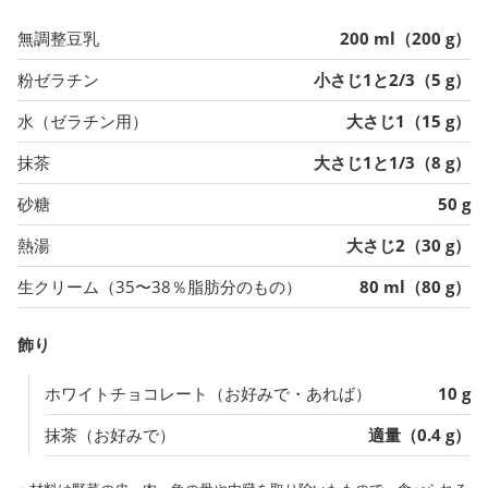
無調整豆乳
200 ml（200 g）
粉ゼラチン
小さじ1と2/3（5 g）
水（ゼラチン用）
大さじ1（15 g）
抹茶
大さじ1と1/3（8 g）
砂糖
50 g
熱湯
大さじ2（30 g）
生クリーム（35〜38％脂肪分のもの）
80 ml（80 g）
飾り
ホワイトチョコレート（お好みで・あれば）
10 g
抹茶（お好みで）
適量（0.4 g）