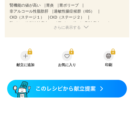
腎機能の値が高い
胃炎
胃ポリープ
非アルコール性脂肪肝
過敏性腸症候群（IBS）
CKD（ステージ１）
CKD（ステージ２）
乳がん（放射線治療中）
胃がん（抗がん剤治療中）
さらに表示する
胃がん治療を終えた方・経過観察中の方
大腸がん治療を終えた方・経過観察中の方
大腸がん（抗がん剤治療中）
大腸がん（放射線治療中）
飲み込みにくい
食欲がない
関節リウマチ
フレイル（年齢に合わせた体作り）
低栄養予防
更年期
献立に追加
お気に入り
印刷