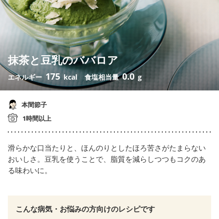
抹茶と豆乳のババロア
175
0.0
エネルギー
kcal
食塩相当量
g
本間節子
1時間以上
滑らかな口当たりと、ほんのりとしたほろ苦さがたまらない
おいしさ。豆乳を使うことで、脂質を減らしつつもコクのあ
る味わいに。
こんな病気・お悩みの方向けのレシピです