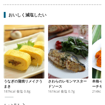
おいしく減塩したい
うなぎの蒲焼リメイクう
さわらのレモンマスター
本格イ
まき
ドソース
ーチキ
187
kcal
食塩
0.8
g
161
kcal
食塩
0.7
g
214
kcal
もっと見る