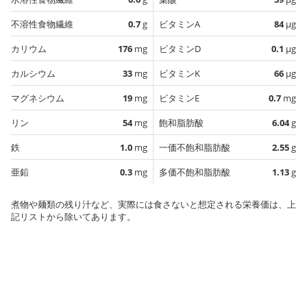
不溶性食物繊維
0.7
g
ビタミンA
84
µg
カリウム
176
mg
ビタミンD
0.1
µg
カルシウム
33
mg
ビタミンK
66
µg
マグネシウム
19
mg
ビタミンE
0.7
mg
リン
54
mg
飽和脂肪酸
6.04
g
鉄
1.0
mg
一価不飽和脂肪酸
2.55
g
亜鉛
0.3
mg
多価不飽和脂肪酸
1.13
g
煮物や麺類の残り汁など、実際には食さないと想定される栄養価は、上
記リストから除いてあります。