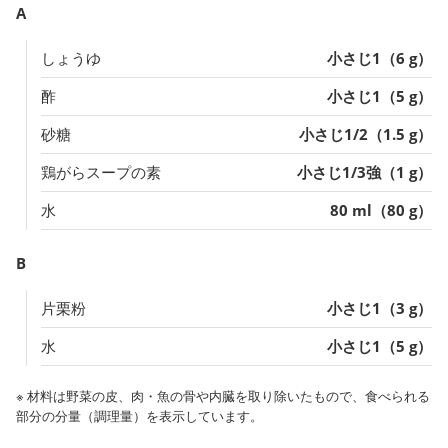
A
しょうゆ
小さじ1（6 g）
酢
小さじ1（5 g）
砂糖
小さじ1/2（1.5 g）
鶏がらスープの素
小さじ1/3強（1 g）
水
80 ml（80 g）
B
片栗粉
小さじ1（3 g）
水
小さじ1（5 g）
※ 材料は野菜の皮、肉・魚の骨や内臓を取り除いたもので、食べられる
部分の分量（調理量）を表示しています。