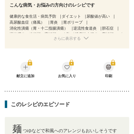
こんな病気・お悩みの方向けのレシピです
健康的な食生活・病気予防
ダイエット
尿酸値が高い
高尿酸血症（痛風）
胃炎
胃ポリープ
消化性潰瘍（胃・十二指腸潰瘍）
逆流性食道炎
胆石症
慢性膵炎（移行期・寛解期）
痔
潰瘍性大腸炎（寛解期）
さらに表示する
クローン病（寛解期）
過敏性腸症候群（IBS）
乳がん（抗がん剤治療中）
乳がん（ホルモン療法中）
乳がん（放射線治療中）
乳がん治療を終えた方・経過観察中の方など
飲み込みにくい
食欲がない
消化不良
産後（母乳）
産後（混合栄養）
産後（ミルク）
骨折
関節リウマチ
フレイル（年齢に合わせた体作り）
献立に追加
お気に入り
貧血対策
印刷
ニキビ・肌荒れ
妊活中
更年期
このレシピのエピソード
麺
つゆなどで和風へのアレンジもおいしそうです