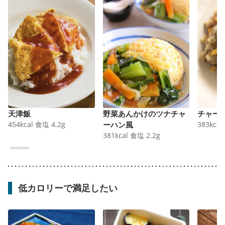
天津飯
野菜あんかけのツナチャ
チャー
454
kcal
食塩
4.2
g
ーハン風
383
kcal
381
kcal
食塩
2.2
g
低カロリーで満足したい