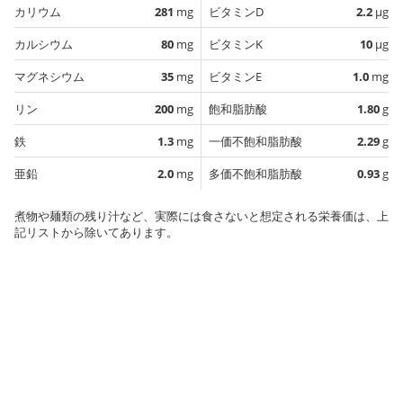
カリウム
281
mg
ビタミンD
2.2
µg
カルシウム
80
mg
ビタミンK
10
µg
マグネシウム
35
mg
ビタミンE
1.0
mg
リン
200
mg
飽和脂肪酸
1.80
g
鉄
1.3
mg
一価不飽和脂肪酸
2.29
g
亜鉛
2.0
mg
多価不飽和脂肪酸
0.93
g
煮物や麺類の残り汁など、実際には食さないと想定される栄養価は、上
記リストから除いてあります。