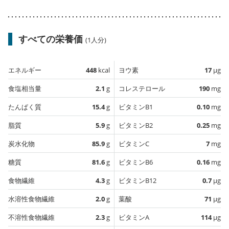
すべての栄養価
(1人分)
エネルギー
448
kcal
ヨウ素
17
µg
食塩相当量
2.1
g
コレステロール
190
mg
たんぱく質
15.4
g
ビタミンB1
0.10
mg
脂質
5.9
g
ビタミンB2
0.25
mg
炭水化物
85.9
g
ビタミンC
7
mg
糖質
81.6
g
ビタミンB6
0.16
mg
食物繊維
4.3
g
ビタミンB12
0.7
µg
水溶性食物繊維
2.0
g
葉酸
71
µg
不溶性食物繊維
2.3
g
ビタミンA
114
µg