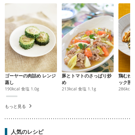
ゴーヤーの肉詰め レンジ
豚とトマトのさっぱり炒
鶏むね
蒸し
め
ック照
190
kcal
食塩
1.0
g
213
kcal
食塩
1.1
g
286
kcal
もっと見る
人気のレシピ