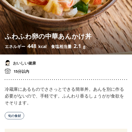
ふわふわ卵の中華あんかけ丼
448
2.1
エネルギー
kcal
食塩相当量
g
おいしい健康
15分以内
冷蔵庫にあるものでささっとできる簡単丼。あんを別に作る
必要がないので、手軽です。ふんわり香るしょうがが食欲を
そそります。
旬の食材