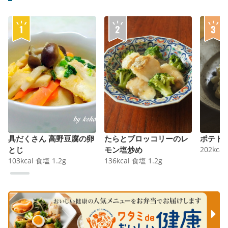
具だくさん 高野豆腐の卵
たらとブロッコリーのレ
ポテト
とじ
モン塩炒め
202
kcal
103
kcal
食塩
1.2
g
136
kcal
食塩
1.2
g