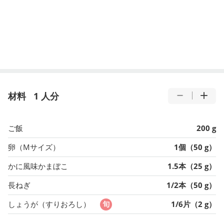
材料
1 人分
ご飯
200 g
卵（Mサイズ）
1個（50 g）
かに風味かまぼこ
1.5本（25 g）
長ねぎ
1/2本（50 g）
しょうが（すりおろし）
1/6片（2 g）