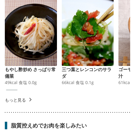
もやし酢炒め さっぱり常
三つ葉とレンコンのサラ
ゴーヤ
備菜
ダ
汁
49
kcal
食塩
0.0
g
66
kcal
食塩
0.1
g
61
kcal
もっと見る
脂質控えめでお肉を楽しみたい