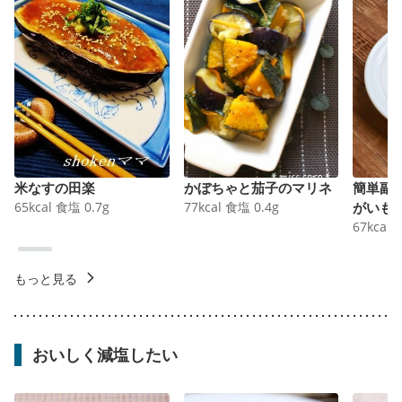
米なすの田楽
かぼちゃと茄子のマリネ
簡単副
65
kcal
食塩
0.7
g
77
kcal
食塩
0.4
g
がいも
67
kcal
もっと見る
おいしく減塩したい