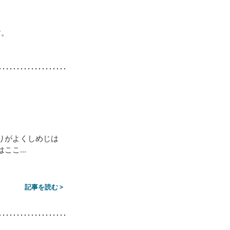
す。
りがよくしめじは
こ...
記事を読む >