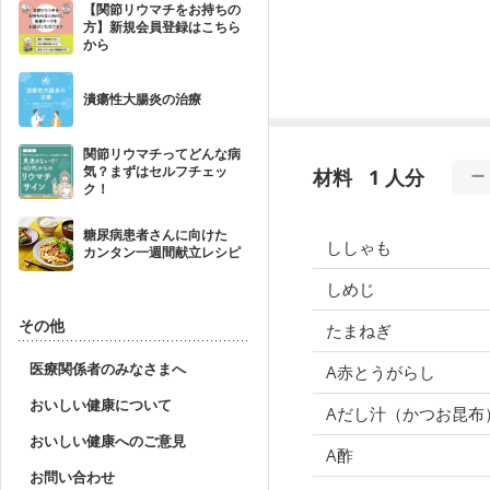
【関節リウマチをお持ちの
方】新規会員登録はこちら
から
潰瘍性大腸炎の治療
関節リウマチってどんな病
気？まずはセルフチェッ
材料
1 人分
ク！
糖尿病患者さんに向けた
ししゃも
カンタン一週間献立レシピ
しめじ
その他
たまねぎ
医療関係者のみなさまへ
A赤とうがらし
おいしい健康について
Aだし汁（かつお昆布
おいしい健康へのご意見
A酢
お問い合わせ