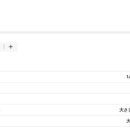
1
）
大さじ
大