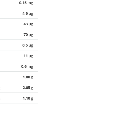
0.15
mg
4.6
µg
43
µg
70
µg
0.5
µg
11
µg
0.6
mg
1.00
g
酸
2.05
g
酸
1.10
g