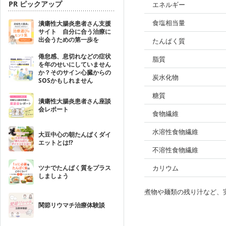
PR ピックアップ
エネルギー
食塩相当量
潰瘍性大腸炎患者さん支援
サイト 自分に合う治療に
出会うための第一歩を
たんぱく質
倦怠感、息切れなどの症状
脂質
を年のせいにしていません
か？そのサイン心臓からの
炭水化物
SOSかもしれません
糖質
潰瘍性大腸炎患者さん座談
会レポート
食物繊維
水溶性食物繊維
大豆中心の朝たんぱくダイ
エットとは!?
不溶性食物繊維
ツナでたんぱく質をプラス
カリウム
しましょう
煮物や麺類の残り汁など、
関節リウマチ治療体験談