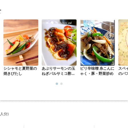
に合わせた体作り）
貧血対策
ニキビ・肌荒れ
妊活中
更年期
ピ
シシャモと夏野菜の
あぶりサーモンの玉
ピリ辛味噌 糸こんに
スペ
焼きびたし
ねぎバルサミコ酢ソ
ゃく・豚・野菜炒め
のバ
ース
1人分)