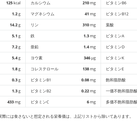
125
kcal
カルシウム
210
mg
ビタミンB6
1.2
g
マグネシウム
41
mg
ビタミンB12
14.2
g
リン
310
mg
葉酸
5.1
g
鉄
1.3
mg
ビタミンA
7.2
g
亜鉛
1.4
mg
ビタミンD
5.4
g
ヨウ素
346
µg
ビタミンK
1.8
g
コレステロール
138
mg
ビタミンE
0.3
g
ビタミンB1
0.08
mg
飽和脂肪酸
1.3
g
ビタミンB2
0.22
mg
一価不飽和脂肪
433
mg
ビタミンC
6
mg
多価不飽和脂肪
実際には食さないと想定される栄養価は、上記リストから除いてあります。