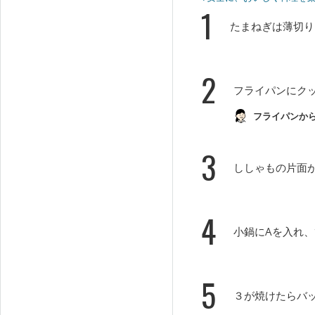
1
たまねぎは薄切り
2
フライパンにク
フライパンか
3
ししゃもの片面
4
小鍋にAを入れ
5
３が焼けたらバ