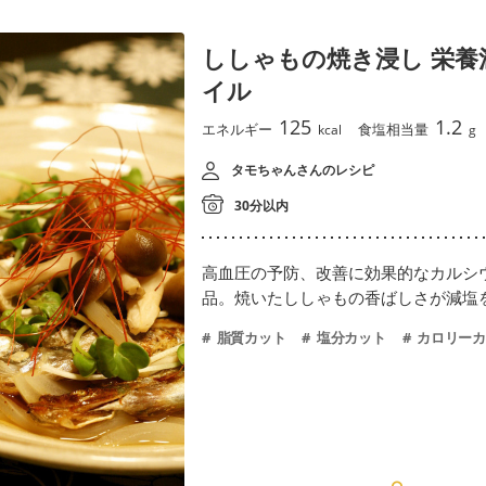
ししゃもの焼き浸し 栄養
イル
125
1.2
エネルギー
食塩相当量
kcal
g
タモちゃんさんのレシピ
30分以内
高血圧の予防、改善に効果的なカルシ
品。焼いたししゃもの香ばしさが減塩
脂質カット
塩分カット
カロリーカ