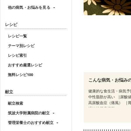
他の病気・お悩みを見る
レシピ
レシピ一覧
テーマ別レシピ
レシピ索引
おすすめ厳選レシピ
無料レシピ100
こんな病気・お悩み
健康的な食生活・病気予
献立
中性脂肪が高い
尿酸
高尿酸血症（痛風）
献立検索
過敏性腸症候群（IBS）
筑波大学附属病院の献立
糖尿病性腎症（第３期）
CKD（ステージ３b）
管理栄養士のおすすめ献立
乳がん治療を終えた方・