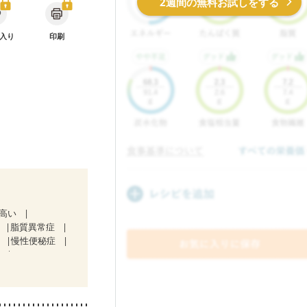
2週間の無料お試しをする
入り
印刷
が高い
脂質異常症
肝
慢性便秘症
）
治療中）
節リウマチ