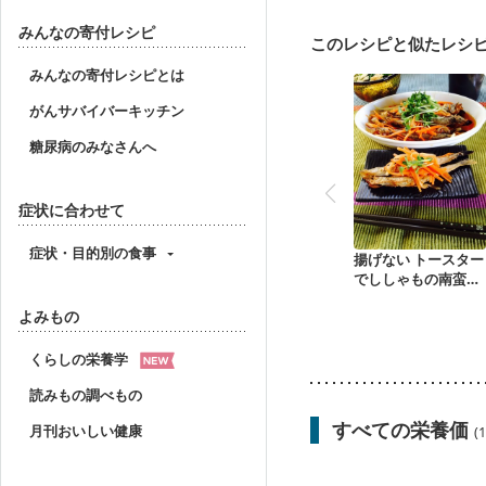
乾癬
フレイル（年齢
みんなの寄付レシピ
このレシピと似たレシ
みんなの寄付レシピとは
がんサバイバーキッチン
糖尿病のみなさんへ
症状に合わせて
症状・目的別の食事
揚げない トースター
でししゃもの南蛮漬
け
よみもの
くらしの栄養学
読みもの調べもの
すべての栄養価
月刊おいしい健康
(