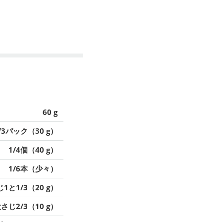
60 g
/3パック（30 g）
1/4個（40 g）
1/6本（少々）
1と1/3（20 g）
さじ2/3（10 g）