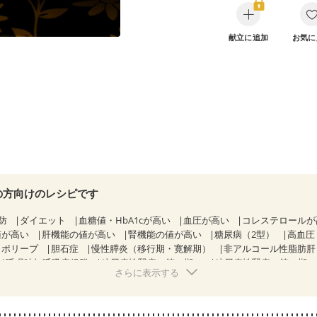
献立に追加
お気に
の方向けのレシピです
防
ダイエット
血糖値・HbA1cが高い
血圧が高い
コレステロール
値が高い
肝機能の値が高い
腎機能の値が高い
糖尿病（2型）
高血圧
胃ポリープ
胆石症
慢性膵炎（移行期・寛解期）
非アルコール性脂肪
睡眠時無呼吸症候群
糖尿病性腎症（第１期）
糖尿病性腎症（第２期
さらに表示する
CKD（ステージ１）
CKD（ステージ２）
CKD（ステージ３a）
乳がん（抗がん剤治療中）
乳がん（ホルモン療法中）
乳がん（放射線
経過観察中の方など
味の感じ方が変わった
産後（ミルク）
骨折
関