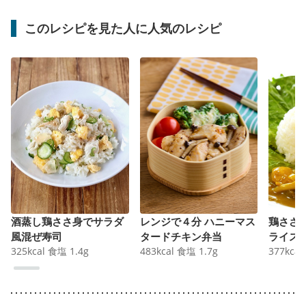
このレシピを見た人に人気のレシピ
酒蒸し鶏ささ身でサラダ
レンジで４分 ハニーマス
鶏ささ
風混ぜ寿司
タードチキン弁当
ライス
325
kcal
食塩
1.4
g
483
kcal
食塩
1.7
g
377
kcal