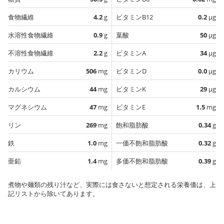
食物繊維
4.2
g
ビタミンB12
0.2
µg
水溶性食物繊維
0.9
g
葉酸
50
µg
不溶性食物繊維
2.2
g
ビタミンA
34
µg
カリウム
506
mg
ビタミンD
0.0
µg
カルシウム
44
mg
ビタミンK
29
µg
マグネシウム
47
mg
ビタミンE
1.5
mg
リン
269
mg
飽和脂肪酸
0.34
g
鉄
1.0
mg
一価不飽和脂肪酸
0.32
g
亜鉛
1.4
mg
多価不飽和脂肪酸
0.39
g
煮物や麺類の残り汁など、実際には食さないと想定される栄養価は、上
記リストから除いてあります。