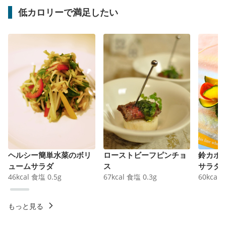
低カロリーで満足したい
ヘルシー簡単水菜のボリ
ローストビーフピンチョ
鈴カボ
ュームサラダ
ス
サラダ
46
kcal
食塩
0.5
g
67
kcal
食塩
0.3
g
60
kcal
もっと見る