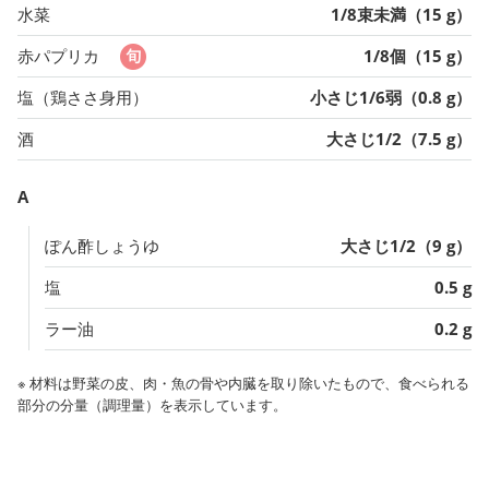
水菜
1/8束未満（15 g）
赤パプリカ
1/8個（15 g）
塩（鶏ささ身用）
小さじ1/6弱（0.8 g）
酒
大さじ1/2（7.5 g）
A
ぽん酢しょうゆ
大さじ1/2（9 g）
塩
0.5 g
ラー油
0.2 g
※ 材料は野菜の皮、肉・魚の骨や内臓を取り除いたもので、食べられる
部分の分量（調理量）を表示しています。