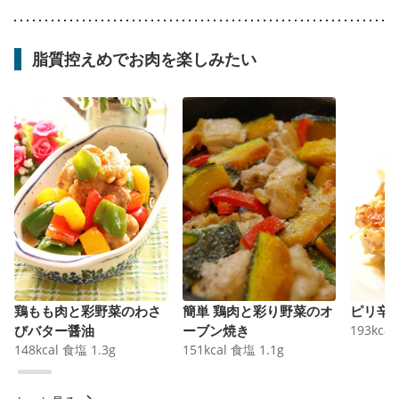
脂質控えめでお肉を楽しみたい
鶏もも肉と彩野菜のわさ
簡単 鶏肉と彩り野菜のオ
ピリ辛
びバター醤油
ーブン焼き
193
kcal
148
kcal
食塩
1.3
g
151
kcal
食塩
1.1
g