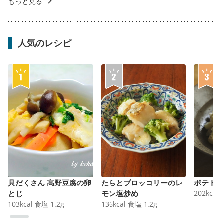
もっと見る
人気のレシピ
具だくさん 高野豆腐の卵
たらとブロッコリーのレ
ポテト
とじ
モン塩炒め
202
kcal
103
kcal
食塩
1.2
g
136
kcal
食塩
1.2
g