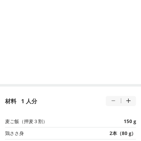
材料
1 人分
麦ご飯（押麦３割）
150 g
鶏ささ身
2本（80 g）