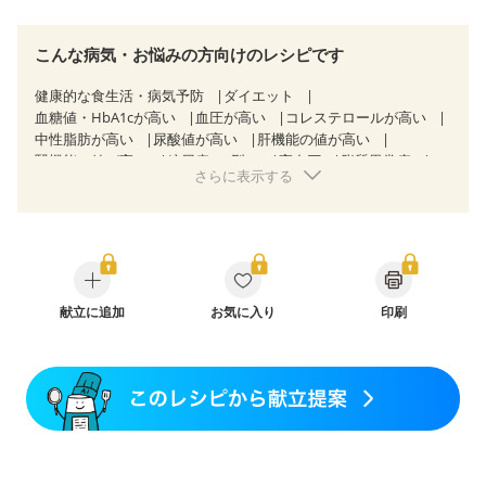
こんな病気・お悩みの方向けのレシピです
健康的な食生活・病気予防
ダイエット
血糖値・HbA1cが高い
血圧が高い
コレステロールが高い
中性脂肪が高い
尿酸値が高い
肝機能の値が高い
腎機能の値が高い
糖尿病（2型）
高血圧
脂質異常症
さらに表示する
高尿酸血症（痛風）
狭心症
心筋梗塞
心臓弁膜症
心不全
胃ポリープ
逆流性食道炎
胆石症
慢性膵炎（移行期・寛解期）
非アルコール性脂肪肝
過敏性腸症候群（IBS）
睡眠時無呼吸症候群
糖尿病性腎症（第１期）
糖尿病性腎症（第２期）
糖尿病性腎症（第３期）
CKD（ステージ１）
CKD（ステージ２）
献立に追加
CKD（ステージ３b）
お気に入り
印刷
乳がん（抗がん剤治療中）
乳がん（ホルモン療法中）
乳がん（放射線治療中）
乳がん治療を終えた方・経過観察中の方など
飲み込みにくい
食欲がない
産後（ミルク）
骨折
骨粗しょう症
関節リウマチ
乾癬
フレイル（年齢に合わせた体作り）
貧血対策
ニキビ・肌荒れ
妊活中
更年期