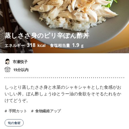
蒸しささ身のピリ辛ぽん酢丼
318
1.9
エネルギー
kcal
食塩相当量
g
市瀬悦子
15分以内
しっとり蒸したささ身と水菜のシャキシャキとした食感がお
いしい丼。ぽん酢しょうゆとラー油の食欲をそそるたれをか
けてどうぞ。
手間カット
食物繊維アップ
旬の食材