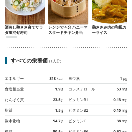
酒蒸し鶏ささ身でサラ
レンジで４分 ハニーマ
鶏ささみ肉の和風カレ
ダ風混ぜ寿司
スタードチキン弁当
ーライス
すべての栄養価
(1人分)
エネルギー
318
kcal
ヨウ素
1
µg
食塩相当量
1.9
g
コレステロール
53
mg
たんぱく質
23.5
g
ビタミンB1
0.13
mg
脂質
1.5
g
ビタミンB2
0.15
mg
炭水化物
54.7
g
ビタミンC
38
mg
糖質
50.5
g
ビタミンB6
0.62
mg