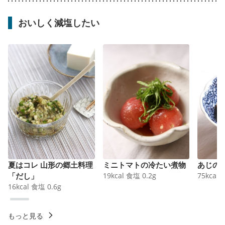
おいしく減塩したい
夏はコレ 山形の郷土料理
ミニトマトの冷たい煮物
あじの
「だし」
19
kcal
食塩
0.2
g
75
kcal
16
kcal
食塩
0.6
g
もっと見る