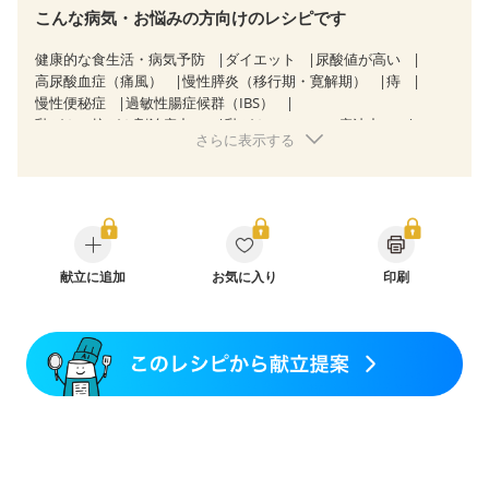
こんな病気・お悩みの方向けのレシピです
健康的な食生活・病気予防
ダイエット
尿酸値が高い
高尿酸血症（痛風）
慢性膵炎（移行期・寛解期）
痔
慢性便秘症
過敏性腸症候群（IBS）
乳がん（抗がん剤治療中）
乳がん（ホルモン療法中）
さらに表示する
乳がん（放射線治療中）
乳がん治療を終えた方・経過観察中の方など
食欲がない
産後（母乳）
産後（混合栄養）
産後（ミルク）
骨折
骨粗しょう症
関節リウマチ
フレイル（年齢に合わせた体作り）
低栄養予防
貧血対策
ニキビ・肌荒れ
妊活中
更年期
献立に追加
お気に入り
印刷