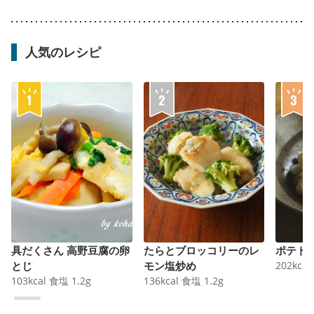
人気のレシピ
具だくさん 高野豆腐の卵
たらとブロッコリーのレ
ポテト
とじ
モン塩炒め
202
kcal
103
kcal
食塩
1.2
g
136
kcal
食塩
1.2
g