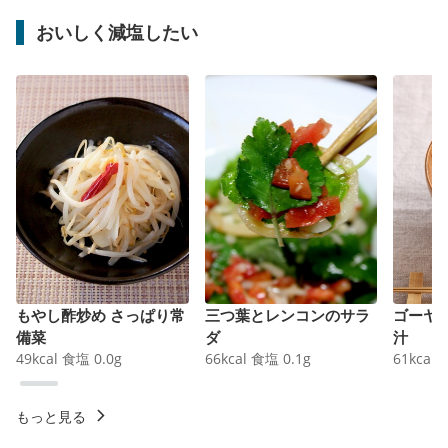
おいしく減塩したい
もやし酢炒め さっぱり常
三つ葉とレンコンのサラ
ゴーヤ
備菜
ダ
汁
49
kcal
食塩
0.0
g
66
kcal
食塩
0.1
g
61
kcal
もっと見る