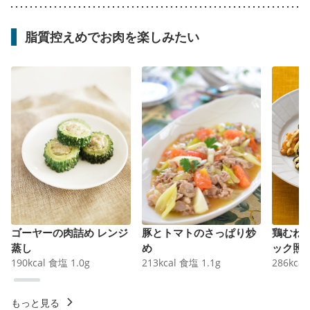
脂質控えめでお肉を楽しみたい
ゴーヤーの肉詰め レンジ
豚とトマトのさっぱり炒
鶏むね
蒸し
め
ック照
190
kcal
食塩
1.0
g
213
kcal
食塩
1.1
g
286
kcal
もっと見る