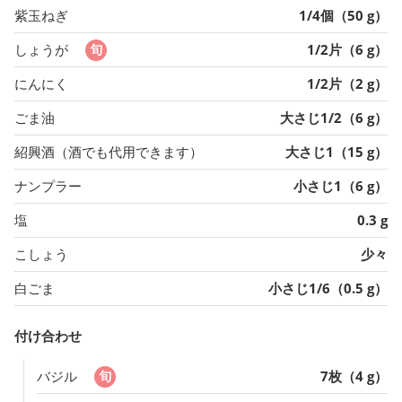
紫玉ねぎ
1/4個（50 g）
しょうが
1/2片（6 g）
にんにく
1/2片（2 g）
ごま油
大さじ1/2（6 g）
紹興酒（酒でも代用できます）
大さじ1（15 g）
ナンプラー
小さじ1（6 g）
塩
0.3 g
こしょう
少々
白ごま
小さじ1/6（0.5 g）
付け合わせ
バジル
7枚（4 g）