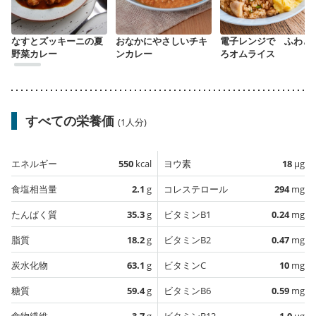
なすとズッキーニの夏
おなかにやさしいチキ
電子レンジで ふわと
野菜カレー
ンカレー
ろオムライス
すべての栄養価
(1人分)
エネルギー
550
kcal
ヨウ素
18
µg
食塩相当量
2.1
g
コレステロール
294
mg
たんぱく質
35.3
g
ビタミンB1
0.24
mg
脂質
18.2
g
ビタミンB2
0.47
mg
炭水化物
63.1
g
ビタミンC
10
mg
糖質
59.4
g
ビタミンB6
0.59
mg
食物繊維
3.7
g
ビタミンB12
1.0
µg