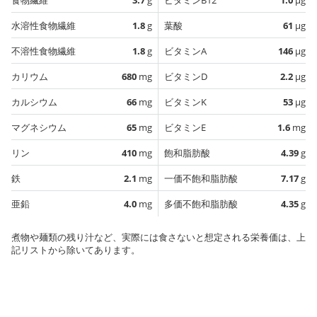
水溶性食物繊維
1.8
g
葉酸
61
µg
不溶性食物繊維
1.8
g
ビタミンA
146
µg
カリウム
680
mg
ビタミンD
2.2
µg
カルシウム
66
mg
ビタミンK
53
µg
マグネシウム
65
mg
ビタミンE
1.6
mg
リン
410
mg
飽和脂肪酸
4.39
g
鉄
2.1
mg
一価不飽和脂肪酸
7.17
g
亜鉛
4.0
mg
多価不飽和脂肪酸
4.35
g
煮物や麺類の残り汁など、実際には食さないと想定される栄養価は、上
記リストから除いてあります。