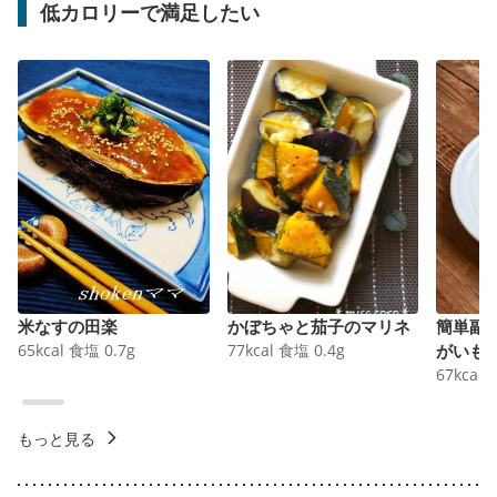
低カロリーで満足したい
米なすの田楽
かぼちゃと茄子のマリネ
簡単副
65
kcal
食塩
0.7
g
77
kcal
食塩
0.4
g
がいも
67
kcal
もっと見る