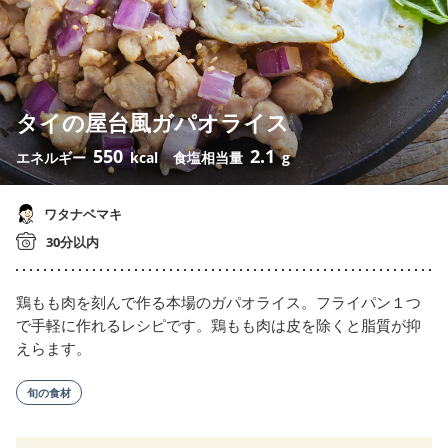
タイの屋台風ガパオライス
550
2.1
エネルギー
kcal
食塩相当量
g
ワタナベマキ
30分以内
鶏もも肉を刻んで作る本場のガパオライス。フライパン１つ
で手軽に作れるレシピです。鶏もも肉は皮を除くと脂質が抑
えらます。
旬の食材