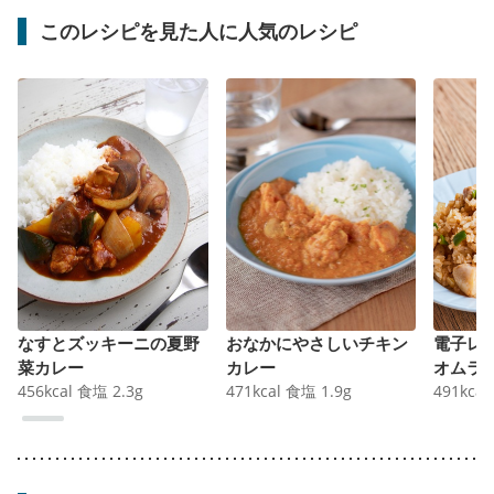
このレシピを見た人に人気のレシピ
なすとズッキーニの夏野
おなかにやさしいチキン
電子レ
菜カレー
カレー
オムラ
456
kcal
食塩
2.3
g
471
kcal
食塩
1.9
g
491
kcal