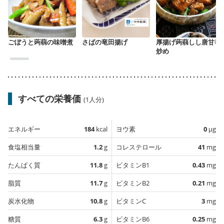
ごぼうと蒟蒻の味噌煮
さばの竜田揚げ
厚揚げ蒟蒻しし唐甘辛
炒め
すべての栄養価
(1人分)
エネルギー
184
kcal
ヨウ素
0
µg
食塩相当量
1.2
g
コレステロール
41
mg
たんぱく質
11.8
g
ビタミンB1
0.43
mg
脂質
11.7
g
ビタミンB2
0.21
mg
炭水化物
10.8
g
ビタミンC
3
mg
糖質
6.3
g
ビタミンB6
0.25
mg