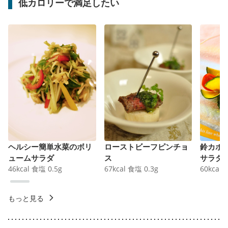
低カロリーで満足したい
ヘルシー簡単水菜のボリ
ローストビーフピンチョ
鈴カボ
ュームサラダ
ス
サラダ
46
kcal
食塩
0.5
g
67
kcal
食塩
0.3
g
60
kcal
もっと見る