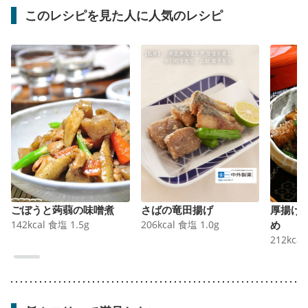
このレシピを見た人に人気のレシピ
ごぼうと蒟蒻の味噌煮
さばの竜田揚げ
厚揚げ
142
kcal
食塩
1.5
g
206
kcal
食塩
1.0
g
め
212
kcal