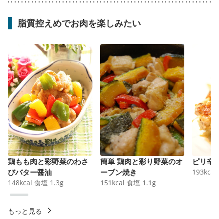
脂質控えめでお肉を楽しみたい
鶏もも肉と彩野菜のわさ
簡単 鶏肉と彩り野菜のオ
ピリ辛
びバター醤油
ーブン焼き
193
kcal
148
kcal
食塩
1.3
g
151
kcal
食塩
1.1
g
もっと見る