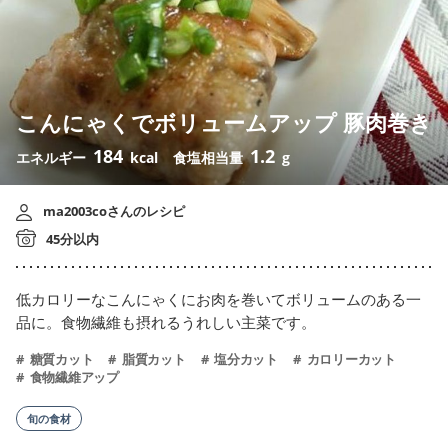
こんにゃくでボリュームアップ 豚肉巻き
184
1.2
エネルギー
kcal
食塩相当量
g
ma2003coさんのレシピ
45分以内
低カロリーなこんにゃくにお肉を巻いてボリュームのある一
品に。食物繊維も摂れるうれしい主菜です。
糖質カット
脂質カット
塩分カット
カロリーカット
食物繊維アップ
旬の食材