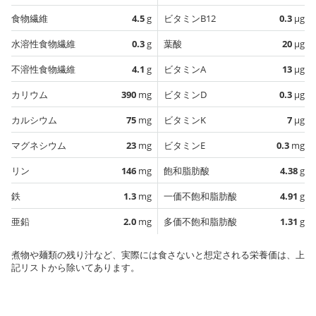
食物繊維
4.5
g
ビタミンB12
0.3
µg
水溶性食物繊維
0.3
g
葉酸
20
µg
不溶性食物繊維
4.1
g
ビタミンA
13
µg
カリウム
390
mg
ビタミンD
0.3
µg
カルシウム
75
mg
ビタミンK
7
µg
マグネシウム
23
mg
ビタミンE
0.3
mg
リン
146
mg
飽和脂肪酸
4.38
g
鉄
1.3
mg
一価不飽和脂肪酸
4.91
g
亜鉛
2.0
mg
多価不飽和脂肪酸
1.31
g
煮物や麺類の残り汁など、実際には食さないと想定される栄養価は、上
記リストから除いてあります。