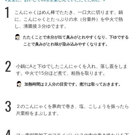
1
こんにゃくはめん棒でたたき、一口大に切ります。鍋
に、こんにゃくとたっぷりの水（分量外）を中火で熱
し、沸騰後３分ゆでます。
たたくことで水分が出て臭みがとれやすくなり、下ゆでする
ことで臭みがとれ味が染み込みやすくなります。
2
小鍋にAと下ゆでしたこんにゃくを入れ、落し蓋をしま
す。中火で15分ほど煮て、粗熱を取ります。
加熱時間は２人分の目安です。煮汁は取っておきます。
3
２のこんにゃくを豚肉で巻き、塩、こしょうを振ったら
片栗粉をまぶします。
4
フッ素樹脂加工のフライパンに３の肉の巻き終わりを下