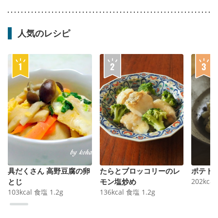
人気のレシピ
具だくさん 高野豆腐の卵
たらとブロッコリーのレ
ポテト
とじ
モン塩炒め
202
kcal
103
kcal
食塩
1.2
g
136
kcal
食塩
1.2
g