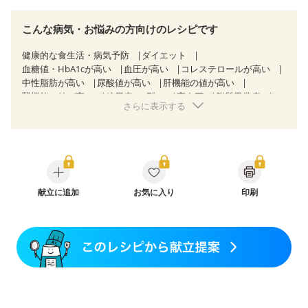
こんな病気・お悩みの方向けのレシピです
健康的な食生活・病気予防
ダイエット
血糖値・HbA1cが高い
血圧が高い
コレステロールが高い
中性脂肪が高い
尿酸値が高い
肝機能の値が高い
腎機能の値が高い
糖尿病（2型）
高血圧
脂質異常症
さらに表示する
高尿酸血症（痛風）
狭心症
心筋梗塞
心臓弁膜症
心不全
胃ポリープ
胆石症
非アルコール性脂肪肝
慢性便秘症
過敏性腸症候群（IBS）
睡眠時無呼吸症候群
糖尿病性腎症（第１期）
糖尿病性腎症（第２期）
糖尿病性腎症（第３期）
CKD（ステージ２）
CKD（ステージ３a）
CKD（ステージ３b）
乳がん（抗がん剤治療中）
献立に追加
お気に入り
乳がん（ホルモン療法中）
印刷
乳がん（放射線治療中）
乳がん治療を終えた方・経過観察中の方など
産後（ミルク）
骨折
関節リウマチ
乾癬
貧血対策
ニキビ・肌荒れ
妊活中
更年期