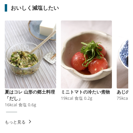
おいしく減塩したい
夏はコレ 山形の郷土料理
ミニトマトの冷たい煮物
あじの
「だし」
19
kcal
食塩
0.2
g
75
kcal
16
kcal
食塩
0.6
g
もっと見る