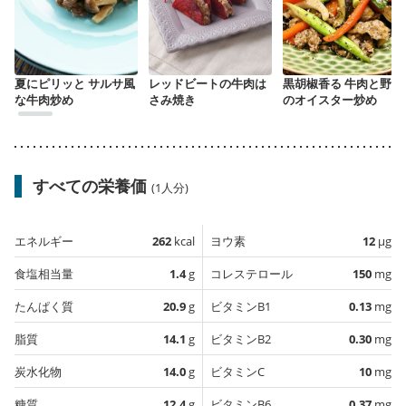
夏にピリッと サルサ風
レッドビートの牛肉は
黒胡椒香る 牛肉と野菜
な牛肉炒め
さみ焼き
のオイスター炒め
すべての栄養価
(1人分)
エネルギー
262
kcal
ヨウ素
12
µg
食塩相当量
1.4
g
コレステロール
150
mg
たんぱく質
20.9
g
ビタミンB1
0.13
mg
脂質
14.1
g
ビタミンB2
0.30
mg
炭水化物
14.0
g
ビタミンC
10
mg
糖質
12.4
g
ビタミンB6
0.37
mg