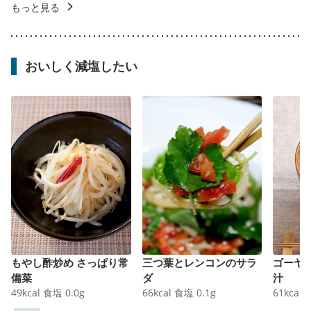
もっと見る
おいしく減塩したい
もやし酢炒め さっぱり常
三つ葉とレンコンのサラ
ゴーヤ
備菜
ダ
汁
49
kcal
食塩
0.0
g
66
kcal
食塩
0.1
g
61
kcal