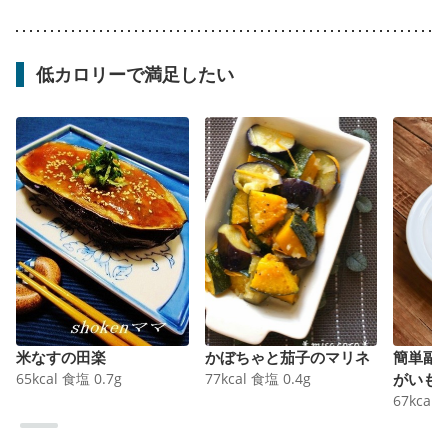
低カロリーで満足したい
米なすの田楽
かぼちゃと茄子のマリネ
簡単副
65
kcal
食塩
0.7
g
77
kcal
食塩
0.4
g
がいも
67
kcal