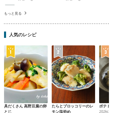
もっと見る
人気のレシピ
具だくさん 高野豆腐の卵
たらとブロッコリーのレ
ポテト
とじ
モン塩炒め
202
kcal