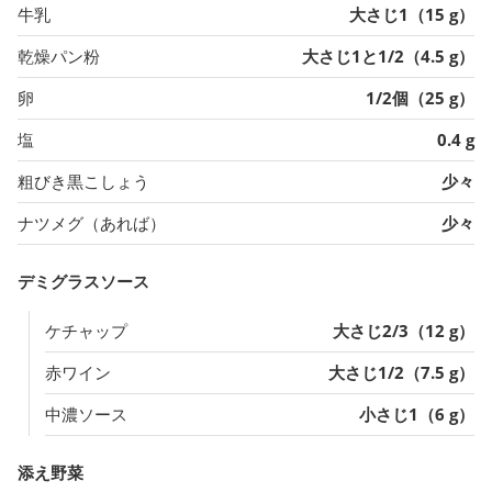
牛乳
大さじ1（15 g）
乾燥パン粉
大さじ1と1/2（4.5 g）
卵
1/2個（25 g）
塩
0.4 g
粗びき黒こしょう
少々
ナツメグ（あれば）
少々
デミグラスソース
ケチャップ
大さじ2/3（12 g）
赤ワイン
大さじ1/2（7.5 g）
中濃ソース
小さじ1（6 g）
添え野菜