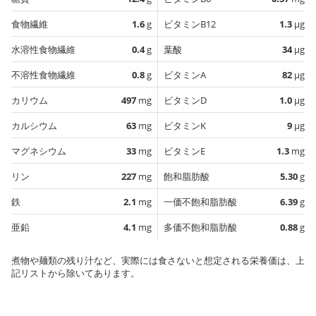
食物繊維
1.6
g
ビタミンB12
1.3
µg
水溶性食物繊維
0.4
g
葉酸
34
µg
不溶性食物繊維
0.8
g
ビタミンA
82
µg
カリウム
497
mg
ビタミンD
1.0
µg
カルシウム
63
mg
ビタミンK
9
µg
マグネシウム
33
mg
ビタミンE
1.3
mg
リン
227
mg
飽和脂肪酸
5.30
g
鉄
2.1
mg
一価不飽和脂肪酸
6.39
g
亜鉛
4.1
mg
多価不飽和脂肪酸
0.88
g
煮物や麺類の残り汁など、実際には食さないと想定される栄養価は、上
記リストから除いてあります。