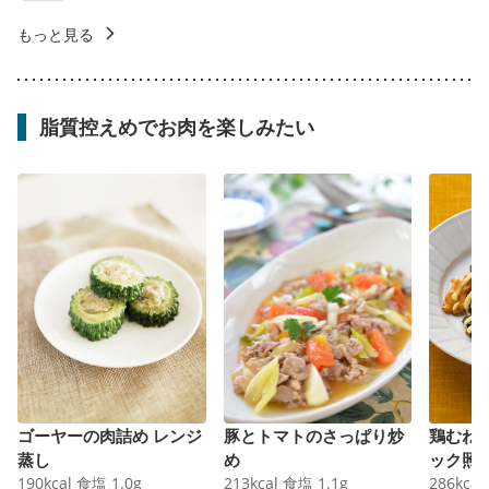
もっと見る
脂質控えめでお肉を楽しみたい
ゴーヤーの肉詰め レンジ
豚とトマトのさっぱり炒
鶏むね
蒸し
め
ック照
190
kcal
食塩
1.0
g
213
kcal
食塩
1.1
g
286
kcal