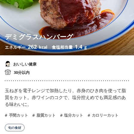
デミグラスハンバーグ
262
1.4
エネルギー
kcal
食塩相当量
g
おいしい健康
30分以内
玉ねぎを電子レンジで加熱したり、赤身のひき肉を使って脂
質をカット。赤ワインのコクで、塩分控えめでも満足感のあ
る味わいに。
手間カット
脂質カット
塩分カット
カロリーカット
旬の食材