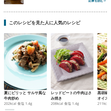
記事を読む >
このレシピを見た人に人気のレシピ
夏にピリッと サルサ風な
レッドビートの牛肉はさ
黒胡椒
牛肉炒め
み焼き
オイス
202
kcal
食塩
1.4
g
208
kcal
食塩
1.4
g
211
kcal