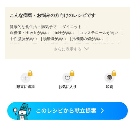
こんな病気・お悩みの方向けのレシピです
健康的な食生活・病気予防
ダイエット
血糖値・HbA1cが高い
血圧が高い
コレステロールが高い
中性脂肪が高い
尿酸値が高い
肝機能の値が高い
腎機能の値が高い
糖尿病（2型）
高血圧
脂質異常症
さらに表示する
高尿酸血症（痛風）
胃ポリープ
逆流性食道炎
胆石症
慢性膵炎（移行期・寛解期）
痔
慢性便秘症
過敏性腸症候群（IBS）
糖尿病性腎症（第３期）
CKD（ステージ１）
CKD（ステージ２）
CKD（ステージ３a）
乳がん（抗がん剤治療中）
乳がん（ホルモン療法中）
乳がん（放射線治療中）
乳がん治療を終えた方・経過観察中の方など
献立に追加
お気に入り
産後（母乳）
印刷
産後（混合栄養）
産後（ミルク）
骨折
関節リウマチ
乾癬
フレイル（年齢に合わせた体作り）
貧血対策
ニキビ・肌荒れ
妊活中
更年期