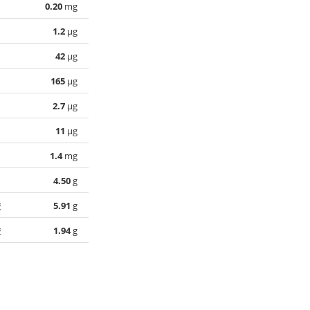
0.20
mg
1.2
µg
42
µg
165
µg
2.7
µg
11
µg
1.4
mg
4.50
g
酸
5.91
g
酸
1.94
g