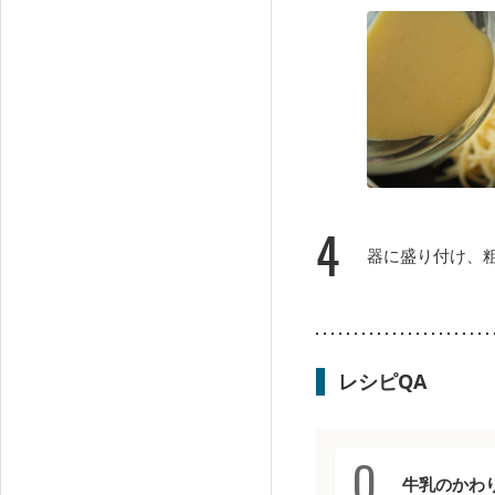
4
器に盛り付け、
レシピQA
牛乳のかわ