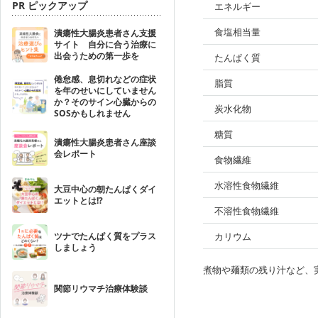
PR ピックアップ
エネルギー
食塩相当量
潰瘍性大腸炎患者さん支援
サイト 自分に合う治療に
出会うための第一歩を
たんぱく質
倦怠感、息切れなどの症状
脂質
を年のせいにしていません
か？そのサイン心臓からの
炭水化物
SOSかもしれません
糖質
潰瘍性大腸炎患者さん座談
会レポート
食物繊維
水溶性食物繊維
大豆中心の朝たんぱくダイ
エットとは!?
不溶性食物繊維
ツナでたんぱく質をプラス
カリウム
しましょう
煮物や麺類の残り汁など、
関節リウマチ治療体験談