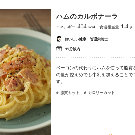
ハムのカルボナーラ
404
1.4
エネルギー
食塩相当量
kcal
g
おいしい健康 管理栄養士
15分以内
ベーコンの代わりにハムを使って脂質
の量が控えめでも牛乳を加えることで
す。
脂質カット
カロリーカット