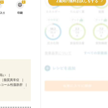
2週間の無料お試しをする
入り
印刷
が高い
脂質異常症
ルコール性脂肪肝
D（ステージ１）
ど
経過観察中の方