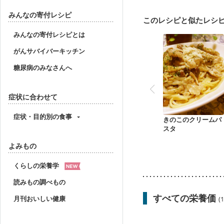
大腸がん（抗がん剤治療
骨折
関節リウマチ
みんなの寄付レシピ
このレシピと似たレシ
みんなの寄付レシピとは
がんサバイバーキッチン
糖尿病のみなさんへ
症状に合わせて
症状・目的別の食事
きのこのクリームパ
スタ
よみもの
くらしの栄養学
読みもの調べもの
すべての栄養価
月刊おいしい健康
(