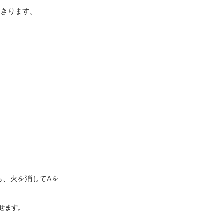
をきります。
ら、火を消してAを
せます。