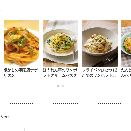
中）
大腸がん（放射線治療中）
産後（母乳）
産後（混合栄養）
産
乾癬
フレイル（年齢に合わせた体作り）
貧血対策
ニキビ・肌荒れ
ピ
懐かしの喫茶店ナポ
ほうれん草のワンポ
フライパンひとつ ほ
たん
リタン
ットクリームパスタ
たてのワンポットパ
ルボ
スタ
1人分)