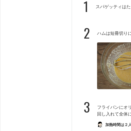
1
スパゲッティはた
2
ハムは短冊切り
3
フライパンにオ
回し入れて全体
加熱時間は２