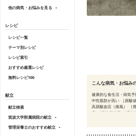
他の病気・お悩みを見る
レシピ
レシピ一覧
テーマ別レシピ
レシピ索引
おすすめ厳選レシピ
無料レシピ100
こんな病気・お悩み
健康的な食生活・病気予
献立
中性脂肪が高い
尿酸
高尿酸血症（痛風）
献立検索
痔
慢性便秘症
過敏
筑波大学附属病院の献立
CKD（ステージ２）
C
乳がん（ホルモン療法中
管理栄養士のおすすめ献立
胃がん（抗がん剤治療中