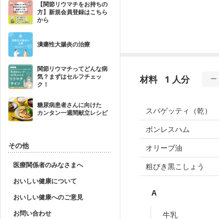
【関節リウマチをお持ちの
方】新規会員登録はこちら
から
潰瘍性大腸炎の治療
関節リウマチってどんな病
気？まずはセルフチェッ
材料
1 人分
ク！
糖尿病患者さんに向けた
スパゲッティ（乾）
カンタン一週間献立レシピ
ボンレスハム
その他
オリーブ油
医療関係者のみなさまへ
粗びき黒こしょう
おいしい健康について
A
おいしい健康へのご意見
お問い合わせ
牛乳