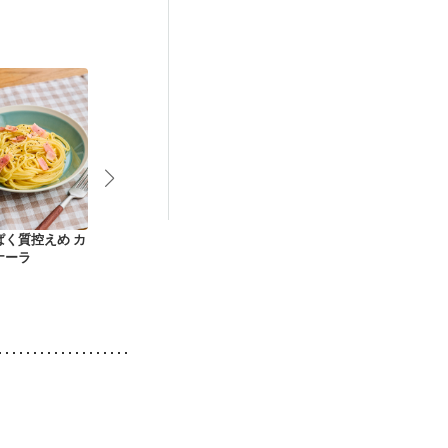
後（ミルク）
妊活中
更年期
ぱく質控えめ カ
ごろごろミートボー
鮭とほうれん草のレ
簡単 たらこ
ナーラ
ルのスパゲッティ
モンクリームペンネ
ィ