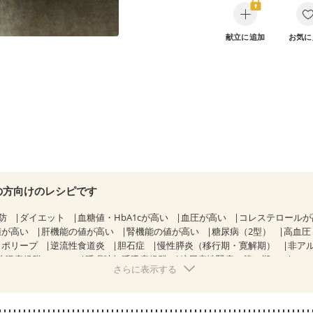
献立に追加
お気に
の方向けのレシピです
防
ダイエット
血糖値・HbA1cが高い
血圧が高い
コレステロール
値が高い
肝機能の値が高い
腎機能の値が高い
糖尿病（2型）
高血圧
胃ポリープ
逆流性食道炎
胆石症
慢性膵炎（移行期・寛解期）
非ア
性腸症候群（IBS）
睡眠時無呼吸症候群
糖尿病性腎症（第３期）
CK
さらに表示する
KD（ステージ３a）
CKD（ステージ３b）
乳がん（抗がん剤治療中）
）
乳がん（放射線治療中）
乳がん治療を終えた方・経過観察中の方な
）
胃がん治療を終えた方・経過観察中の方
大腸がん治療を終えた方・