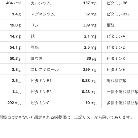
404
kcal
カルシウム
137
mg
ビタミンB6
1.4
g
マグネシウム
52
mg
ビタミンB12
19.0
g
リン
339
mg
葉酸
14.7
g
鉄
2.1
mg
ビタミンA
54.1
g
亜鉛
2.5
mg
ビタミンD
50.3
g
ヨウ素
30
µg
ビタミンK
3.8
g
コレステロール
259
mg
ビタミンE
2.5
g
ビタミンB1
0.38
mg
飽和脂肪酸
1.4
g
ビタミンB2
0.28
mg
一価不飽和脂肪
292
mg
ビタミンC
10
mg
多価不飽和脂肪
実際には食さないと想定される栄養価は、上記リストから除いてあります。