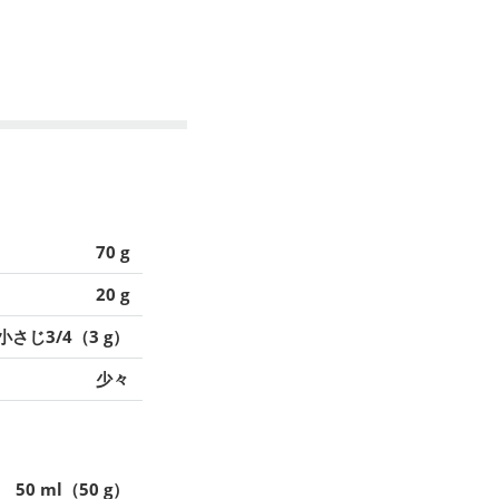
70 g
20 g
小さじ3/4（3 g）
少々
50 ml（50 g）