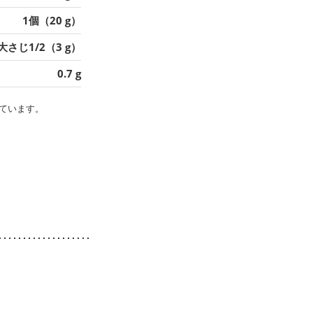
1個（20 g）
大さじ1/2（3 g）
0.7 g
ています。