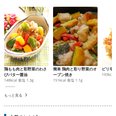
鶏もも肉と彩野菜のわさ
簡単 鶏肉と彩り野菜のオ
ピリ辛
びバター醤油
ーブン焼き
193
kcal
148
kcal
食塩
1.3
g
151
kcal
食塩
1.1
g
もっと見る