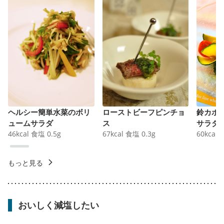
ヘルシー簡単水菜のボリ
ローストビーフピンチョ
鈴カボ
ュームサラダ
ス
サラダ
46
kcal
食塩
0.5
g
67
kcal
食塩
0.3
g
60
kcal
もっと見る
おいしく減塩したい