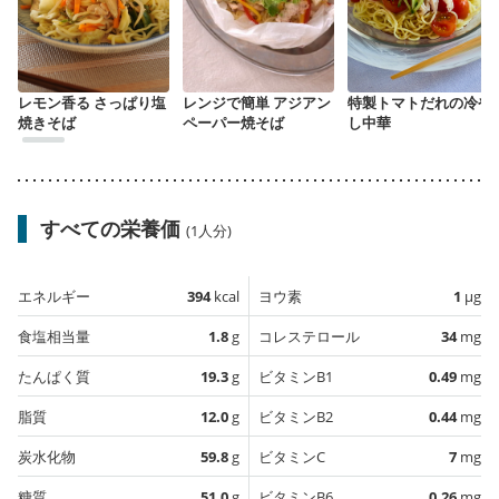
レモン香る さっぱり塩
レンジで簡単 アジアン
特製トマトだれの冷や
焼きそば
ペーパー焼そば
し中華
すべての栄養価
(1人分)
エネルギー
394
kcal
ヨウ素
1
µg
食塩相当量
1.8
g
コレステロール
34
mg
たんぱく質
19.3
g
ビタミンB1
0.49
mg
脂質
12.0
g
ビタミンB2
0.44
mg
炭水化物
59.8
g
ビタミンC
7
mg
糖質
51.0
g
ビタミンB6
0.26
mg