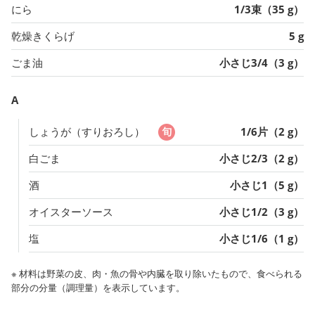
にら
1/3束（35 g）
乾燥きくらげ
5 g
ごま油
小さじ3/4（3 g）
A
しょうが（すりおろし）
1/6片（2 g）
白ごま
小さじ2/3（2 g）
酒
小さじ1（5 g）
オイスターソース
小さじ1/2（3 g）
塩
小さじ1/6（1 g）
※ 材料は野菜の皮、肉・魚の骨や内臓を取り除いたもので、食べられる
部分の分量（調理量）を表示しています。