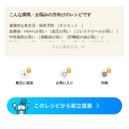
こんな病気・お悩みの方向けのレシピです
健康的な食生活・病気予防
ダイエット
血糖値・HbA1cが高い
血圧が高い
コレステロールが高い
中性脂肪が高い
尿酸値が高い
肝機能の値が高い
腎機能の値が高い
糖尿病（2型）
高血圧
脂質異常症
さらに表示する
高尿酸血症（痛風）
狭心症
心筋梗塞
心臓弁膜症
心不全
胃ポリープ
胆石症
慢性膵炎（移行期・寛解期）
非アルコール性脂肪肝
痔
慢性便秘症
過敏性腸症候群（IBS）
睡眠時無呼吸症候群
糖尿病性腎症（第１期）
糖尿病性腎症（第２期）
糖尿病性腎症（第３期）
CKD（ステージ１）
CKD（ステージ２）
献立に追加
CKD（ステージ３a）
お気に入り
印刷
CKD（ステージ３b）
透析
乳がん（抗がん剤治療中）
乳がん（ホルモン療法中）
乳がん（放射線治療中）
乳がん治療を終えた方・経過観察中の方など
妊娠中(初期)
妊婦健診・体重増加が気になる（初期）
妊婦健診・血圧が気になる（初期）
妊婦健診・血糖値が気になる（初期）
妊娠高血圧(中期)
妊娠糖尿病(初期)
産後（母乳）
産後（混合栄養）