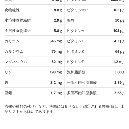
食物繊維
8.8
g
ビタミンB12
0.2
µg
水溶性食物繊維
2.9
g
葉酸
50
µg
不溶性食物繊維
5.8
g
ビタミンA
104
µg
カリウム
546
mg
ビタミンD
4.3
µg
カルシウム
75
mg
ビタミンK
64
µg
マグネシウム
52
mg
ビタミンE
1.2
mg
リン
198
mg
飽和脂肪酸
3.00
g
鉄
3.2
mg
一価不飽和脂肪酸
3.89
g
亜鉛
1.7
mg
多価不飽和脂肪酸
3.65
g
煮物や麺類の残り汁など、実際には食さないと想定される栄養価は、上
記リストから除いてあります。