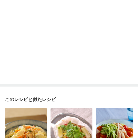
産後（ミルク）
骨折
骨粗しょう症
関節リウマチ
乾癬
フレイル（年齢に合わせた体作り）
低栄養予防
貧血対策
ニキビ・肌荒れ
妊活中
更年期
このレシピと似たレシピ