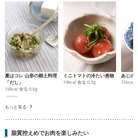
夏はコレ 山形の郷土料理
ミニトマトの冷たい煮物
あじの
「だし」
19
kcal
食塩
0.2
g
75
kcal
16
kcal
食塩
0.6
g
もっと見る
脂質控えめでお肉を楽しみたい