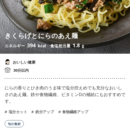
きくらげとにらのあえ麺
394
1.8
エネルギー
kcal
食塩相当量
g
おいしい健康
30分以内
にらの香りとひき肉のうま味で塩分控えめでも充分なおいし
さのあえ麺。鉄や食物繊維、ビタミンDの補給にもおすすめで
す。
塩分カット
鉄分アップ
食物繊維アップ
旬の食材