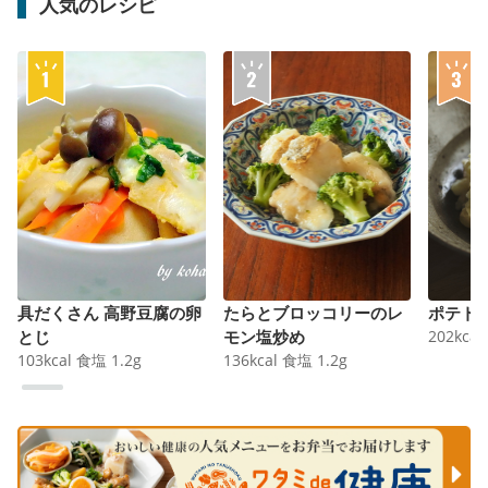
人気のレシピ
具だくさん 高野豆腐の卵
たらとブロッコリーのレ
ポテト
とじ
モン塩炒め
202
kcal
103
kcal
食塩
1.2
g
136
kcal
食塩
1.2
g