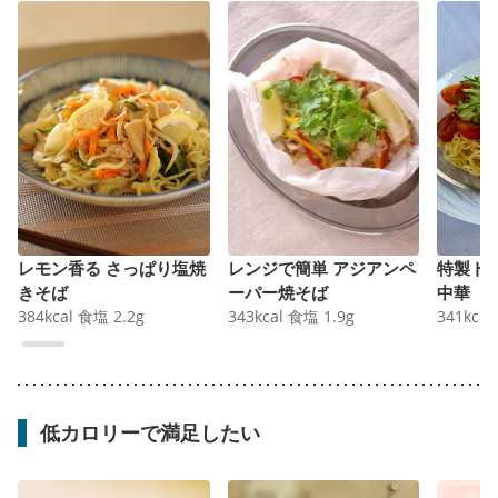
レモン香る さっぱり塩焼
レンジで簡単 アジアンペ
特製ト
きそば
ーパー焼そば
中華
384
kcal
食塩
2.2
g
343
kcal
食塩
1.9
g
341
kcal
低カロリーで満足したい