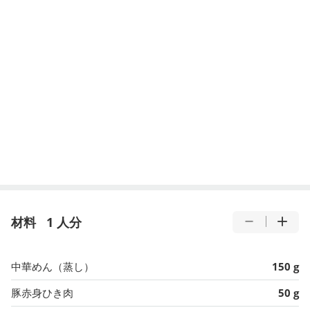
材料
1 人分
中華めん（蒸し）
150 g
豚赤身ひき肉
50 g