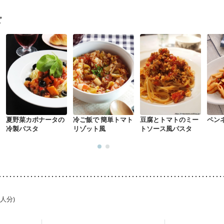
中
更年期
ピ
夏野菜カポナータの
冷ご飯で 簡単トマト
豆腐とトマトのミー
ペン
冷製パスタ
リゾット風
トソース風パスタ
1人分)