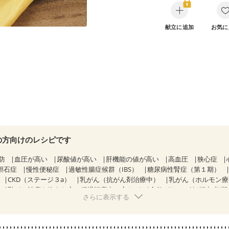
献立に追加
お気に
の方向けのレシピです
防
血圧が高い
尿酸値が高い
肝機能の値が高い
高血圧
狭心症
胆石症
慢性便秘症
過敏性腸症候群（IBS）
糖尿病性腎症（第１期）
CKD（ステージ３a）
乳がん（抗がん剤治療中）
乳がん（ホルモン
乳がん治療を終えた方・経過観察中の方など
食欲がない
妊娠中(初期
さらに表示する
になる（初期）
妊婦健診・血圧が気になる（初期）
なる（初期）
妊娠高血圧(中期)
妊娠糖尿病(初期)
産後（母乳）
産
しょう症
関節リウマチ
フレイル（年齢に合わせた体作り）
低栄養予