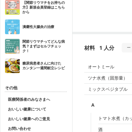
【関節リウマチをお持ちの
方】新規会員登録はこちら
から
潰瘍性大腸炎の治療
関節リウマチってどんな病
気？まずはセルフチェッ
材料
1 人分
ク！
糖尿病患者さんに向けた
オートミール
カンタン一週間献立レシピ
ツナ水煮（固形量）
その他
ミックスベジタブル
医療関係者のみなさまへ
A
おいしい健康について
トマト水煮（カ
おいしい健康へのご意見
お問い合わせ
酒