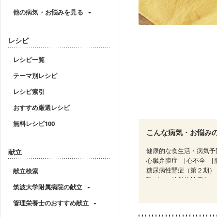
他の病気・お悩みを見る
レシピ
レシピ一覧
テーマ別レシピ
レシピ索引
おすすめ厳選レシピ
無料レシピ100
こんな病気・お悩み
健康的な食生活・病気予
献立
心臓弁膜症
心不全
糖尿病性腎症（第２期）
献立検索
乳がん（放射線治療中）
筑波大学附属病院の献立
妊婦健診・体重増加が気
妊婦健診・血糖値が気に
管理栄養士のおすすめ献立
産後（ミルク）
骨粗