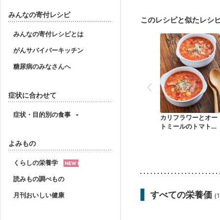
ニキビ・肌荒れ
妊活
みんなの寄付レシピ
このレシピと似たレシ
みんなの寄付レシピとは
がんサバイバーキッチン
糖尿病のみなさんへ
症状に合わせて
症状・目的別の食事
カリフラワーとオー
トミールのトマトス
ープ
よみもの
くらしの栄養学
読みもの調べもの
すべての栄養価
月刊おいしい健康
(