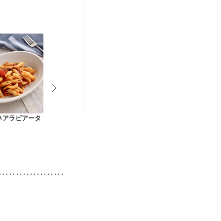
ネアラビアータ
雑穀ライスコロッケ
簡単 気軽にペンネア
トマトとにん
ラビアータ
ツナのパスタ