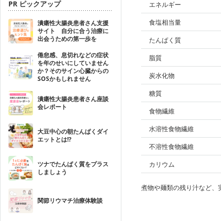
PR ピックアップ
エネルギー
食塩相当量
潰瘍性大腸炎患者さん支援
サイト 自分に合う治療に
出会うための第一歩を
たんぱく質
倦怠感、息切れなどの症状
脂質
を年のせいにしていません
か？そのサイン心臓からの
炭水化物
SOSかもしれません
糖質
潰瘍性大腸炎患者さん座談
会レポート
食物繊維
水溶性食物繊維
大豆中心の朝たんぱくダイ
エットとは!?
不溶性食物繊維
ツナでたんぱく質をプラス
カリウム
しましょう
煮物や麺類の残り汁など、
関節リウマチ治療体験談