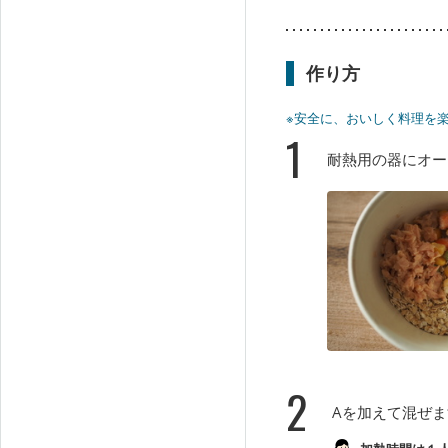
作り方
※安全に、おいしく料理を
1
耐熱用の器にオー
2
Aを加えて混ぜま