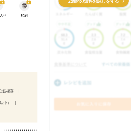
2週間の無料お試しをする
入り
印刷
心筋梗塞
療法中）
)
後（混合栄養）
防
貧血対策