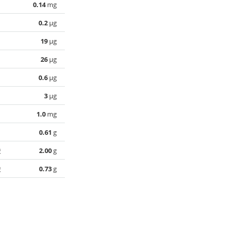
0.14
mg
0.2
µg
19
µg
26
µg
0.6
µg
3
µg
1.0
mg
0.61
g
酸
2.00
g
酸
0.73
g