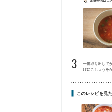
加熱時間は１
3
一度取り出して
げにこしょうを
このレシピを見