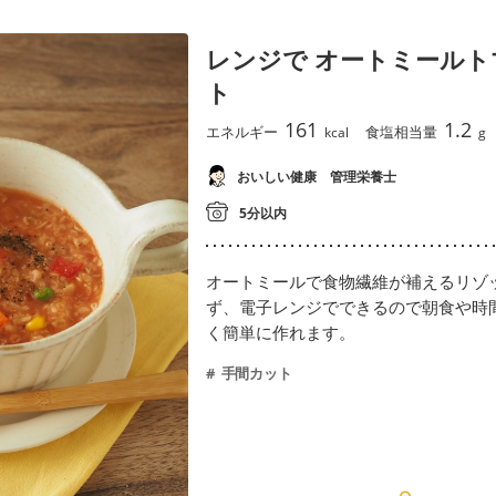
レンジで オートミール
ト
161
1.2
エネルギー
食塩相当量
kcal
g
おいしい健康 管理栄養士
5分以内
オートミールで食物繊維が補えるリゾ
ず、電子レンジでできるので朝食や時
く簡単に作れます。
手間カット