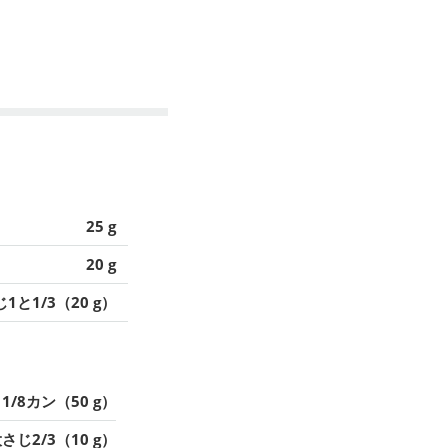
25 g
20 g
1と1/3（20 g）
1/8カン（50 g）
さじ2/3（10 g）