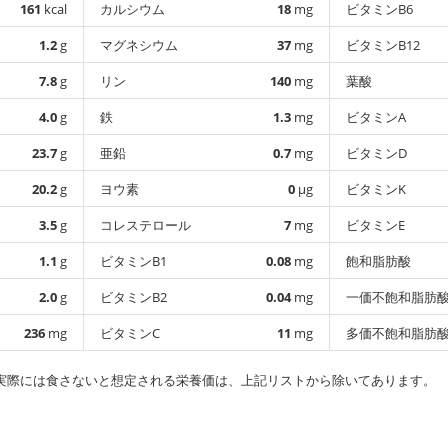
161
kcal
カルシウム
18
mg
ビタミンB6
1.2
g
マグネシウム
37
mg
ビタミンB12
7.8
g
リン
140
mg
葉酸
4.0
g
鉄
1.3
mg
ビタミンA
23.7
g
亜鉛
0.7
mg
ビタミンD
20.2
g
ヨウ素
0
µg
ビタミンK
3.5
g
コレステロール
7
mg
ビタミンE
1.1
g
ビタミンB1
0.08
mg
飽和脂肪酸
2.0
g
ビタミンB2
0.04
mg
一価不飽和脂肪
236
mg
ビタミンC
11
mg
多価不飽和脂肪
実際には食さないと想定される栄養価は、上記リストから除いてあります。