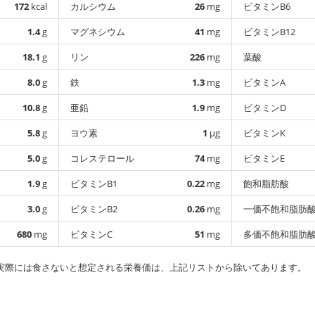
172
kcal
カルシウム
26
mg
ビタミンB6
1.4
g
マグネシウム
41
mg
ビタミンB12
18.1
g
リン
226
mg
葉酸
8.0
g
鉄
1.3
mg
ビタミンA
10.8
g
亜鉛
1.9
mg
ビタミンD
5.8
g
ヨウ素
1
µg
ビタミンK
5.0
g
コレステロール
74
mg
ビタミンE
1.9
g
ビタミンB1
0.22
mg
飽和脂肪酸
3.0
g
ビタミンB2
0.26
mg
一価不飽和脂肪
680
mg
ビタミンC
51
mg
多価不飽和脂肪
実際には食さないと想定される栄養価は、上記リストから除いてあります。