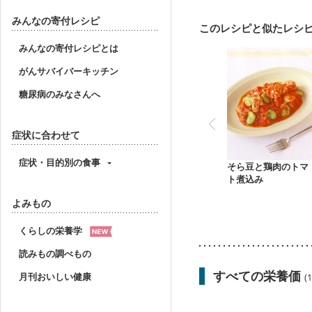
妊婦健診・血圧が気にな
産後（母乳）
産後（
みんなの寄付レシピ
このレシピと似たレシ
フレイル（年齢に合わせ
みんなの寄付レシピとは
がんサバイバーキッチン
糖尿病のみなさんへ
症状に合わせて
症状・目的別の食事
そら豆と鶏肉のトマ
ト煮込み
よみもの
くらしの栄養学
読みもの調べもの
すべての栄養価
月刊おいしい健康
(