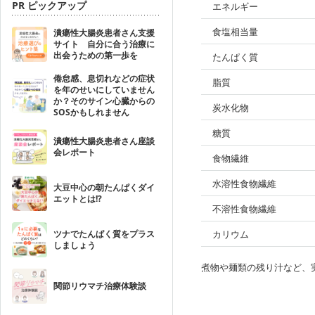
PR ピックアップ
エネルギー
食塩相当量
潰瘍性大腸炎患者さん支援
サイト 自分に合う治療に
出会うための第一歩を
たんぱく質
倦怠感、息切れなどの症状
脂質
を年のせいにしていません
か？そのサイン心臓からの
炭水化物
SOSかもしれません
糖質
潰瘍性大腸炎患者さん座談
会レポート
食物繊維
水溶性食物繊維
大豆中心の朝たんぱくダイ
エットとは!?
不溶性食物繊維
ツナでたんぱく質をプラス
カリウム
しましょう
煮物や麺類の残り汁など、
関節リウマチ治療体験談