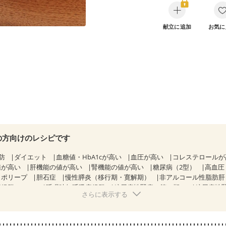
献立に追加
お気に
の方向けのレシピです
防
ダイエット
血糖値・HbA1cが高い
血圧が高い
コレステロール
値が高い
肝機能の値が高い
腎機能の値が高い
糖尿病（2型）
高血圧
胃ポリープ
胆石症
慢性膵炎（移行期・寛解期）
非アルコール性脂肪
候群（IBS）
睡眠時無呼吸症候群
糖尿病性腎症（第１期）
糖尿病性
さらに表示する
CKD（ステージ１）
CKD（ステージ２）
乳がん（抗がん剤治療中）
）
乳がん（放射線治療中）
乳がん治療を終えた方・経過観察中の方な
がない
妊娠中(初期)
妊婦健診・体重増加が気になる（初期）