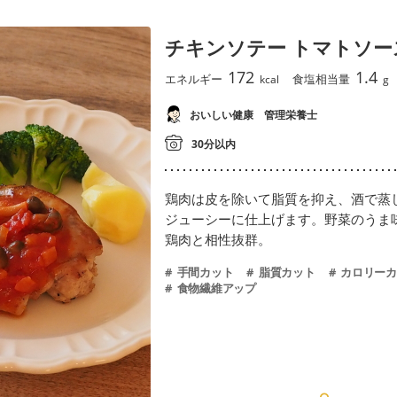
チキンソテー トマトソー
172
1.4
エネルギー
食塩相当量
kcal
g
おいしい健康 管理栄養士
30分以内
鶏肉は皮を除いて脂質を抑え、酒で蒸
ジューシーに仕上げます。野菜のうま
鶏肉と相性抜群。
手間カット
脂質カット
カロリーカ
食物繊維アップ