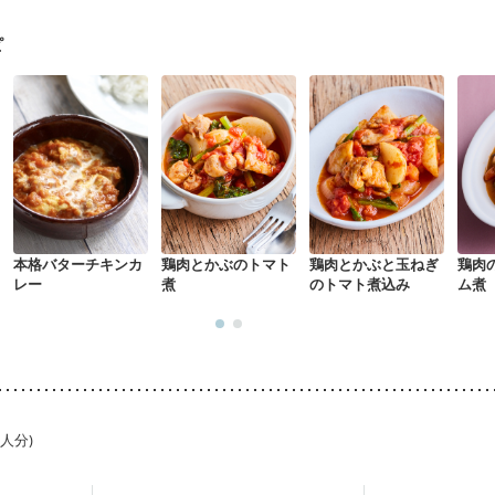
る（初期）
妊婦健診・血糖値が気になる（初期）
妊娠高血圧(中期)
妊
混合栄養）
産後（ミルク）
骨折
骨粗しょう症
関節リウマチ
乾癬
ピ
た体作り）
低栄養予防
貧血対策
ニキビ・肌荒れ
妊活中
更年期
本格バターチキンカ
鶏肉とかぶのトマト
鶏肉とかぶと玉ねぎ
鶏肉
レー
煮
のトマト煮込み
ム煮
1人分)