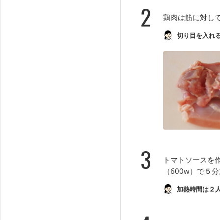
2
鶏肉は筋に対し
切り目を入れ
3
トマトソースを
（600w）で５
加熱時間は２