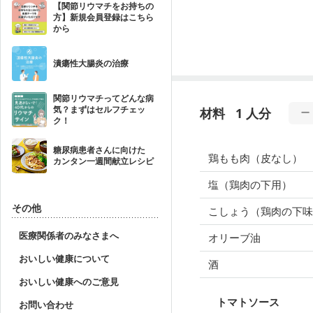
【関節リウマチをお持ちの
方】新規会員登録はこちら
から
潰瘍性大腸炎の治療
関節リウマチってどんな病
気？まずはセルフチェッ
材料
1 人分
ク！
糖尿病患者さんに向けた
鶏もも肉（皮なし）
カンタン一週間献立レシピ
塩（鶏肉の下用）
その他
こしょう（鶏肉の下味
医療関係者のみなさまへ
オリーブ油
おいしい健康について
酒
おいしい健康へのご意見
トマトソース
お問い合わせ