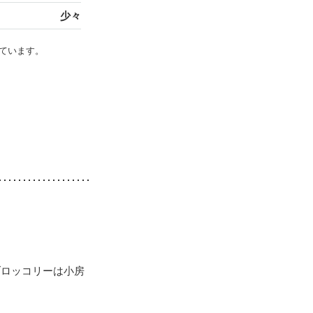
少々
ています。
ブロッコリーは小房