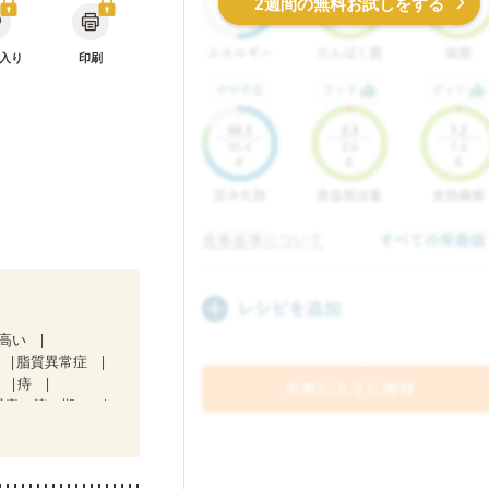
2週間の無料お試しをする
入り
印刷
が高い
脂質異常症
肝
痔
腎症（第２期）
ど