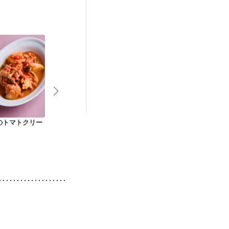
娠糖尿病(初期)
のトマトクリー
ちょっとイタリアン
マルゲリータ風トマ
なすとズッキ
鶏モモ肉のトマト煮
ト鍋
夏野菜カレー
込み