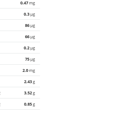
0.47
mg
0.3
µg
86
µg
66
µg
0.2
µg
75
µg
2.0
mg
2.43
g
酸
3.52
g
酸
0.85
g