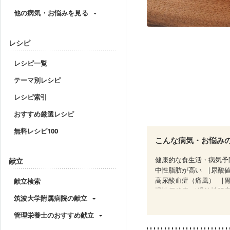
他の病気・お悩みを見る
レシピ
レシピ一覧
テーマ別レシピ
レシピ索引
おすすめ厳選レシピ
無料レシピ100
こんな病気・お悩み
健康的な食生活・病気予
献立
中性脂肪が高い
尿酸
高尿酸血症（痛風）
献立検索
慢性便秘症
過敏性腸症
筑波大学附属病院の献立
糖尿病性腎症（第３期）
乳がん（ホルモン療法中
管理栄養士のおすすめ献立
飲み込みにくい
食欲