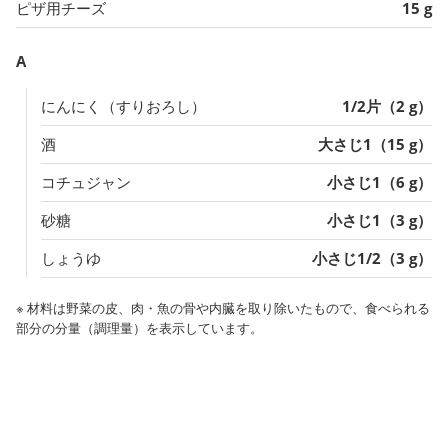
ピザ用チーズ
15 g
A
にんにく（すりおろし）
1/2片（2 g）
酒
大さじ1（15 g）
コチュジャン
小さじ1（6 g）
砂糖
小さじ1（3 g）
しょうゆ
小さじ1/2（3 g）
※ 材料は野菜の皮、肉・魚の骨や内臓を取り除いたもので、食べられる
部分の分量（調理量）を表示しています。