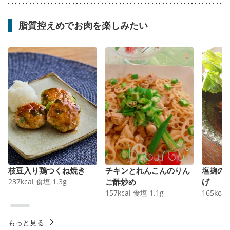
脂質控えめでお肉を楽しみたい
枝豆入り鶏つくね焼き
チキンとれんこんのりん
塩麹の
237
kcal
食塩
1.3
g
ご酢炒め
げ
157
kcal
食塩
1.1
g
165
kcal
もっと見る