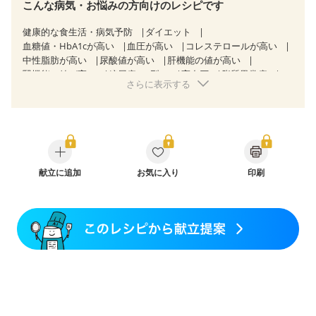
こんな病気・お悩みの方向けのレシピです
健康的な食生活・病気予防
ダイエット
血糖値・HbA1cが高い
血圧が高い
コレステロールが高い
中性脂肪が高い
尿酸値が高い
肝機能の値が高い
腎機能の値が高い
糖尿病（2型）
高血圧
脂質異常症
さらに表示する
高尿酸血症（痛風）
胃ポリープ
逆流性食道炎
胆石症
慢性膵炎（移行期・寛解期）
非アルコール性脂肪肝
慢性便秘症
過敏性腸症候群（IBS）
睡眠時無呼吸症候群
糖尿病性腎症（第１期）
糖尿病性腎症（第２期）
糖尿病性腎症（第３期）
CKD（ステージ１）
CKD（ステージ２）
乳がん（抗がん剤治療中）
乳がん（ホルモン療法中）
献立に追加
お気に入り
乳がん（放射線治療中）
印刷
乳がん治療を終えた方・経過観察中の方など
飲み込みにくい
食欲がない
消化不良
産後（ミルク）
骨折
骨粗しょう症
関節リウマチ
乾癬
フレイル（年齢に合わせた体作り）
低栄養予防
貧血対策
ニキビ・肌荒れ
妊活中
更年期