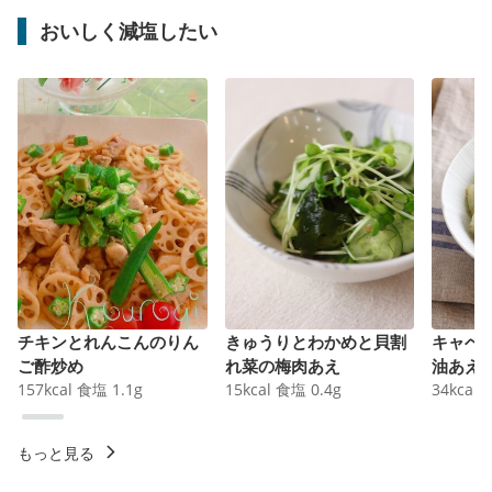
おいしく減塩したい
チキンとれんこんのりん
きゅうりとわかめと貝割
キャベ
ご酢炒め
れ菜の梅肉あえ
油あえ
157
kcal
食塩
1.1
g
15
kcal
食塩
0.4
g
34
kcal
もっと見る