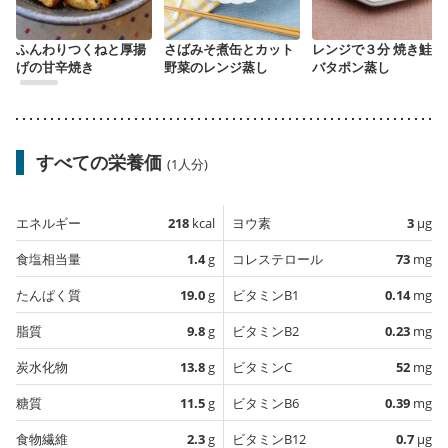
ふんわりつくねと厚揚
さばみそ煮缶とカット
レンジで３分 焼き鮭の
げの甘辛焼き
野菜のレンジ蒸し
バタポン蒸し
すべての栄養価
(1人分)
エネルギー
218
kcal
ヨウ素
3
µg
食塩相当量
1.4
g
コレステロール
73
mg
たんぱく質
19.0
g
ビタミンB1
0.14
mg
脂質
9.8
g
ビタミンB2
0.23
mg
炭水化物
13.8
g
ビタミンC
52
mg
糖質
11.5
g
ビタミンB6
0.39
mg
食物繊維
2.3
g
ビタミンB12
0.7
µg