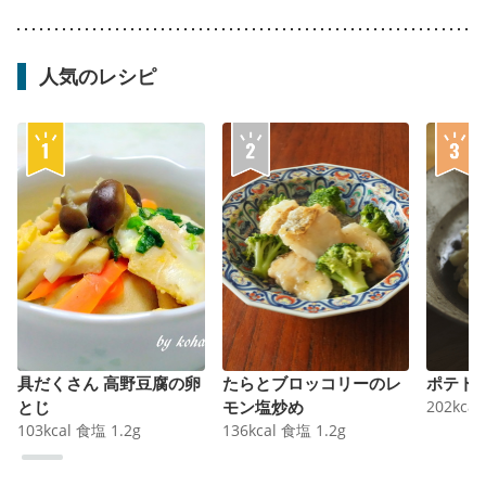
人気のレシピ
具だくさん 高野豆腐の卵
たらとブロッコリーのレ
ポテト
とじ
モン塩炒め
202
kcal
103
kcal
食塩
1.2
g
136
kcal
食塩
1.2
g