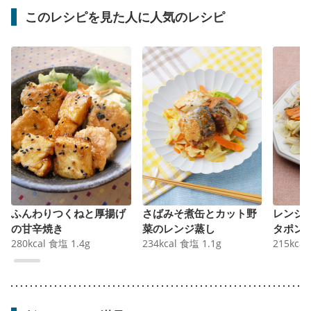
このレシピを見た人に人気のレシピ
ふんわりつくねと厚揚げ
さばみそ煮缶とカット野
レンジ
の甘辛焼き
菜のレンジ蒸し
タポン
280
kcal
食塩
1.4
g
234
kcal
食塩
1.1
g
215
kcal