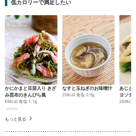
低カロリーで満足したい
かにかまと豆苗入り きざ
なすと玉ねぎのお味噌汁
あじと
み昆布のきんぴら風
25
kcal
食塩
0.9
g
ヨソテ
69
kcal
食塩
1.1
g
200
kcal
もっと見る