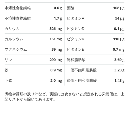
水溶性食物繊維
0.6
g
葉酸
108
µg
不溶性食物繊維
1.7
g
ビタミンA
54
µg
カリウム
526
mg
ビタミンD
0.1
µg
カルシウム
151
mg
ビタミンK
110
µg
マグネシウム
39
mg
ビタミンE
0.7
mg
リン
290
mg
飽和脂肪酸
3.69
g
鉄
0.9
mg
一価不飽和脂肪酸
3.23
g
亜鉛
2.0
mg
多価不飽和脂肪酸
1.43
g
煮物や麺類の残り汁など、実際には食さないと想定される栄養価は、上
記リストから除いてあります。