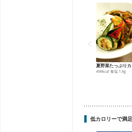
夏野菜たっぷりカ
499
kcal
食塩
1.9
g
低カロリーで満