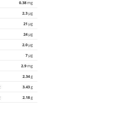
0.38
mg
2.3
µg
21
µg
24
µg
2.0
µg
7
µg
2.9
mg
2.34
g
酸
3.43
g
酸
2.18
g