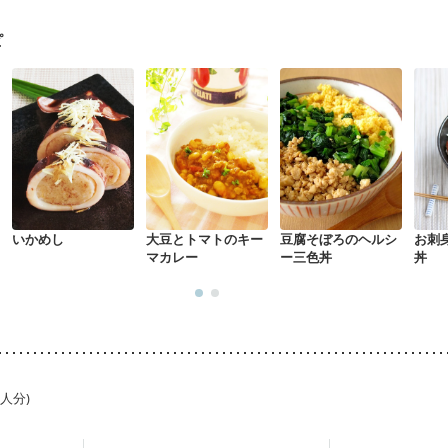
ピ
いかめし
大豆とトマトのキー
豆腐そぼろのヘルシ
お刺
マカレー
ー三色丼
丼
1人分)