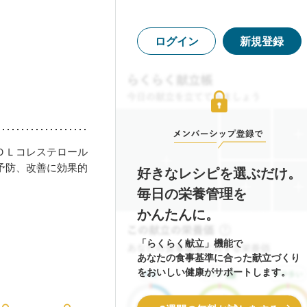
ログイン
新規登録
ＤＬコレステロール
予防、改善に効果的
好きなレシピを選ぶだけ。
毎日の栄養管理を
かんたんに。
「らくらく献立」機能で
あなたの食事基準に合った献立づくり
をおいしい健康がサポートします。