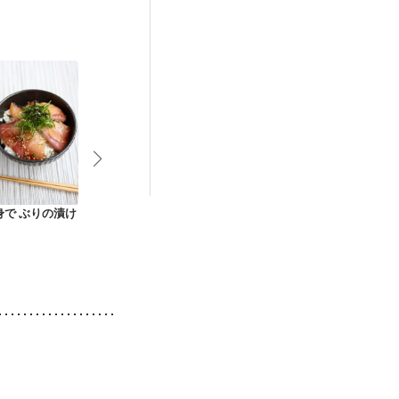
身で ぶりの漬け
ぶりのあつめし
お刺身サラダ丼