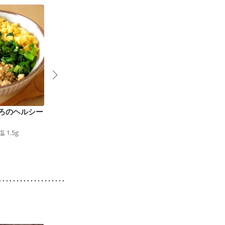
ろのヘルシー
お刺身で ぶりの漬け
ぶりのあつめし
425
kcal
食塩
1.2
g
4
丼
塩
1.5
g
390
kcal
食塩
1.0
g