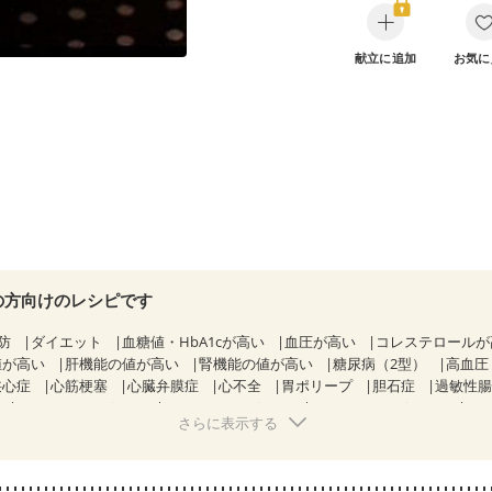
献立に追加
お気に
の方向けのレシピです
防
ダイエット
血糖値・HbA1cが高い
血圧が高い
コレステロール
値が高い
肝機能の値が高い
腎機能の値が高い
糖尿病（2型）
高血圧
狭心症
心筋梗塞
心臓弁膜症
心不全
胃ポリープ
胆石症
過敏性腸
CKD（ステージ１）
CKD（ステージ２）
CKD（ステージ３a）
さらに表示する
乳がん（抗がん剤治療中）
乳がん（ホルモン療法中）
乳がん（放射線
経過観察中の方など
産後（ミルク）
骨折
骨粗しょう症
関節リウ
た体作り）
貧血対策
ニキビ・肌荒れ
妊活中
更年期