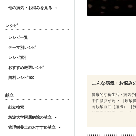
他の病気・お悩みを見る
レシピ
レシピ一覧
テーマ別レシピ
レシピ索引
おすすめ厳選レシピ
無料レシピ100
こんな病気・お悩み
健康的な食生活・病気予
献立
中性脂肪が高い
尿酸
高尿酸血症（痛風）
献立検索
糖尿病性腎症（第３期）
筑波大学附属病院の献立
CKD（ステージ３b）
乳がん治療を終えた方・
管理栄養士のおすすめ献立
フレイル（年齢に合わせ