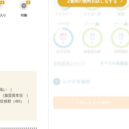
2週間の無料お試しをする
入り
印刷
が高い
脂質異常症
症候群（IBS）
治療中）
マチ