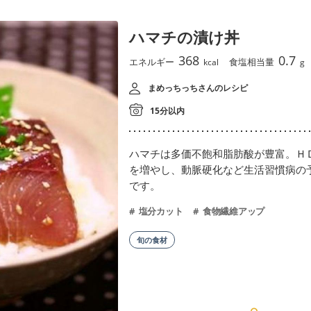
ハマチの漬け丼
368
0.7
エネルギー
食塩相当量
kcal
g
まめっちっちさんのレシピ
15分以内
ハマチは多価不飽和脂肪酸が豊富。Ｈ
を増やし、動脈硬化など生活習慣病の
です。
塩分カット
食物繊維アップ
旬の食材