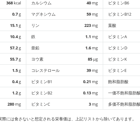
368
kcal
カルシウム
40
mg
ビタミンB6
0.7
g
マグネシウム
59
mg
ビタミンB12
15.1
g
リン
223
mg
葉酸
10.4
g
鉄
1.1
mg
ビタミンA
57.2
g
亜鉛
1.6
mg
ビタミンD
55.7
g
ヨウ素
85
µg
ビタミンK
1.5
g
コレステロール
39
mg
ビタミンE
0.4
g
ビタミンB1
0.21
mg
飽和脂肪酸
1.2
g
ビタミンB2
0.13
mg
一価不飽和脂肪
280
mg
ビタミンC
3
mg
多価不飽和脂肪
実際には食さないと想定される栄養価は、上記リストから除いてあります。