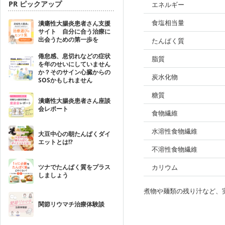
PR ピックアップ
エネルギー
食塩相当量
潰瘍性大腸炎患者さん支援
サイト 自分に合う治療に
出会うための第一歩を
たんぱく質
倦怠感、息切れなどの症状
脂質
を年のせいにしていません
か？そのサイン心臓からの
炭水化物
SOSかもしれません
糖質
潰瘍性大腸炎患者さん座談
会レポート
食物繊維
水溶性食物繊維
大豆中心の朝たんぱくダイ
エットとは!?
不溶性食物繊維
ツナでたんぱく質をプラス
カリウム
しましょう
煮物や麺類の残り汁など、
関節リウマチ治療体験談