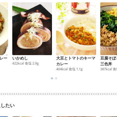
レー
いかめし
大豆とトマトのキーマ
豆腐そぼ
422
kcal
食塩
2.9
g
カレー
三色丼
404
kcal
食塩
1.1
g
387
kcal
食
足したい