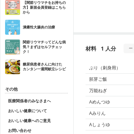
【関節リウマチをお持ちの
方】新規会員登録はこちら
から
潰瘍性大腸炎の治療
関節リウマチってどんな病
気？まずはセルフチェッ
材料
1 人分
ク！
糖尿病患者さんに向けた
ぶり（刺身用）
カンタン一週間献立レシピ
胚芽ご飯
その他
万能ねぎ
医療関係者のみなさまへ
Aめんつゆ
おいしい健康について
Aみりん
おいしい健康へのご意見
Aしょうゆ
お問い合わせ