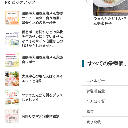
PR ピックアップ
潰瘍性大腸炎患者さん支援
サイト 自分に合う治療に
つるんとおいしいキ
出会うための第一歩を
ムチ水餃子
倦怠感、息切れなどの症状
を年のせいにしていません
か？そのサイン心臓からの
SOSかもしれません
潰瘍性大腸炎患者さん座談
会レポート
すべての栄養価
(
大豆中心の朝たんぱくダイ
エネルギー
エットとは!?
食塩相当量
ツナでたんぱく質をプラス
しましょう
たんぱく質
脂質
関節リウマチ治療体験談
炭水化物