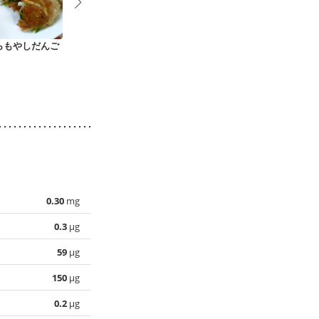
らもやしだんご
無塩のモチモチ餃子
エビ入り具沢山 ニラ
もちもち ぷ
まんじゅう
ビの水餃子
0.30
mg
0.3
µg
59
µg
150
µg
0.2
µg