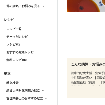
他の病気・お悩みを見る
レシピ
レシピ一覧
テーマ別レシピ
レシピ索引
おすすめ厳選レシピ
無料レシピ100
こんな病気・お悩み
健康的な食生活・病気予
献立
中性脂肪が高い
尿酸
高尿酸血症（痛風）
献立検索
慢性膵炎（移行期・寛解
筑波大学附属病院の献立
睡眠時無呼吸症候群
CKD（ステージ１）
C
管理栄養士のおすすめ献立
乳がん（抗がん剤治療中