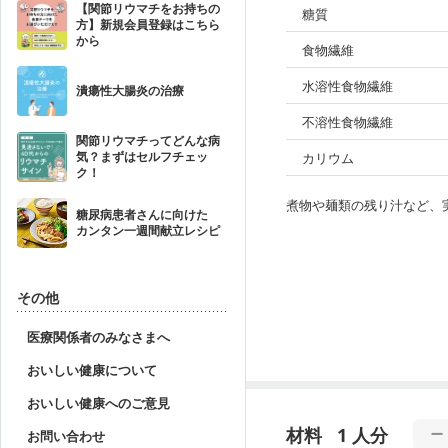
【関節リウマチをお持ちの
糖質
方】新規会員登録はこちら
から
食物繊維
水溶性食物繊維
潰瘍性大腸炎の治療
不溶性食物繊維
関節リウマチってどんな病
気？まずはセルフチェッ
カリウム
ク！
煮物や麺類の残り汁など、
糖尿病患者さんに向けた
カンタン一週間献立レシピ
その他
医療関係者のみなさまへ
おいしい健康について
おいしい健康へのご意見
材料
1 人分
お問い合わせ