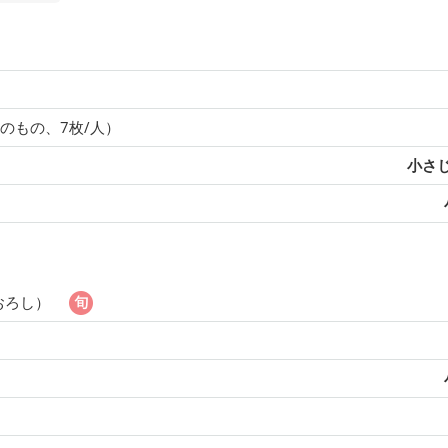
のもの、7枚/人）
小さじ
おろし）