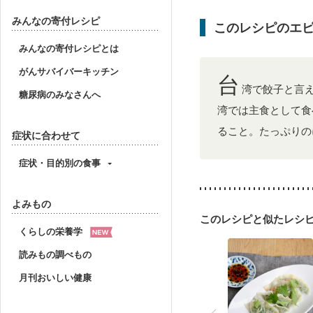
乳がん治療を終えた方・
骨粗しょう症
関節リ
みんなの寄付レシピ
このレシピのエ
妊活中
更年期
みんなの寄付レシピとは
がんサバイバーキッチン
台
湾で餃子と言
糖尿病のみなさんへ
湾では主食として食
ること。たっぷりの
症状に合わせて
症状・目的別の食事
よみもの
このレシピと似たレシ
くらしの栄養学
読みもの調べもの
月刊おいしい健康