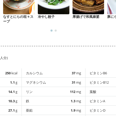
なすとにらの坦々ス
冷やし餃子
厚揚げで和風麻婆
豚に
ープ
1人分)
250
kcal
カルシウム
37
mg
ビタミンB6
1.1
g
マグネシウム
31
mg
ビタミンB12
14.1
g
リン
112
mg
葉酸
10.3
g
鉄
1.3
mg
ビタミンA
27.1
g
亜鉛
1.9
mg
ビタミンD