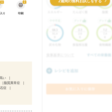
2週間の無料お試しをする
入り
印刷
が高い
脂質異常症
胆石症
）