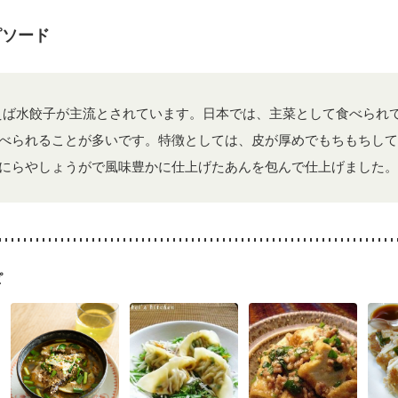
経過観察中の方など
飲み込みにくい
食欲がない
産後（ミルク）
骨
ウマチ
フレイル（年齢に合わせた体作り）
低栄養予防
貧血対策
ニ
ピソード
えば水餃子が主流とされています。日本では、主菜として食べられ
べられることが多いです。特徴としては、皮が厚めでもちもちして
にらやしょうがで風味豊かに仕上げたあんを包んで仕上げました。
ピ