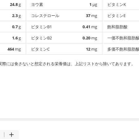
24.8
g
ヨウ素
1
µg
ビタミンK
2.3
g
コレステロール
37
mg
ビタミンE
0.7
g
ビタミンB1
0.41
mg
飽和脂肪酸
1.6
g
ビタミンB2
0.20
mg
一価不飽和脂肪
464
mg
ビタミンC
12
mg
多価不飽和脂肪
実際には食さないと想定される栄養価は、上記リストから除いてあります。