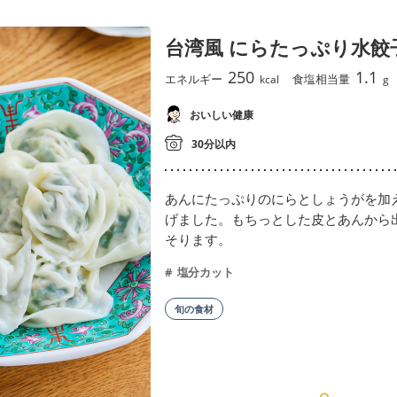
台湾風 にらたっぷり水餃
250
1.1
エネルギー
食塩相当量
kcal
g
おいしい健康
30分以内
あんにたっぷりのにらとしょうがを加
げました。もちっとした皮とあんから
そります。
塩分カット
旬の食材