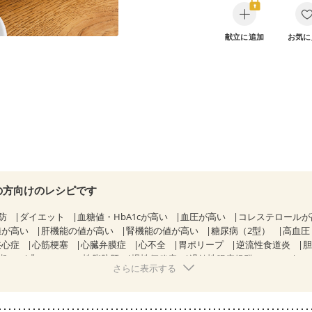
献立に追加
お気に
の方向けのレシピです
防
ダイエット
血糖値・HbA1cが高い
血圧が高い
コレステロール
値が高い
肝機能の値が高い
腎機能の値が高い
糖尿病（2型）
高血圧
狭心症
心筋梗塞
心臓弁膜症
心不全
胃ポリープ
逆流性食道炎
期）
非アルコール性脂肪肝
慢性便秘症
過敏性腸症候群（IBS）
さらに表示する
糖尿病性腎症（第１期）
糖尿病性腎症（第２期）
糖尿病性腎症（第３期
KD（ステージ２）
CKD（ステージ３a）
CKD（ステージ３b）
透析
）
乳がん（ホルモン療法中）
乳がん（放射線治療中）