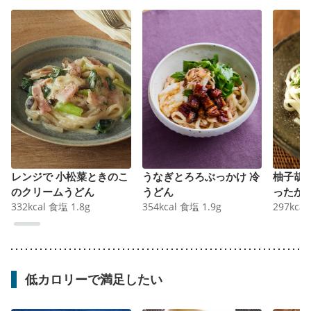
レンジで 小松菜ときのこ
うなぎとろろぶっかけ 冷
柚子胡
のクリームうどん
うどん
ったか
332
kcal
食塩
1.8
g
354
kcal
食塩
1.9
g
297
kcal
低カロリーで満足したい