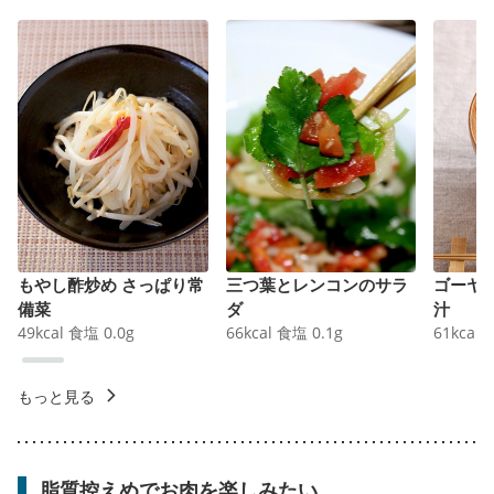
もやし酢炒め さっぱり常
三つ葉とレンコンのサラ
ゴーヤ
備菜
ダ
汁
49
kcal
食塩
0.0
g
66
kcal
食塩
0.1
g
61
kcal
もっと見る
脂質控えめでお肉を楽しみたい