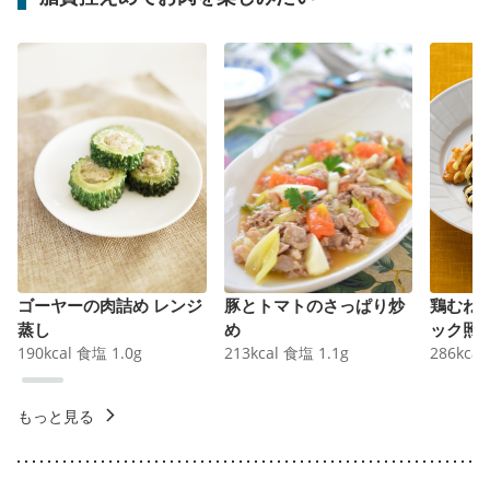
ゴーヤーの肉詰め レンジ
豚とトマトのさっぱり炒
鶏むね
蒸し
め
ック照
190
kcal
食塩
1.0
g
213
kcal
食塩
1.1
g
286
kcal
もっと見る