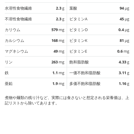
水溶性食物繊維
2.3
g
葉酸
94
µg
不溶性食物繊維
2.3
g
ビタミンA
45
µg
カリウム
579
mg
ビタミンD
0.4
µg
カルシウム
168
mg
ビタミンK
81
µg
マグネシウム
49
mg
ビタミンE
0.6
mg
リン
263
mg
飽和脂肪酸
4.33
g
鉄
1.1
mg
一価不飽和脂肪酸
3.11
g
亜鉛
1.9
mg
多価不飽和脂肪酸
1.16
g
煮物や麺類の残り汁など、実際には食さないと想定される栄養価は、上
記リストから除いてあります。