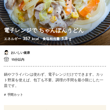
電子レンジで ちゃんぽんうどん
357
1.8
エネルギー
kcal
食塩相当量
g
おいしい健康
15分以内
鍋やフライパンは使わず、電子レンジだけでできます。カッ
ト野菜を使えば、包丁も不要。調理の手間を最小限にした一
皿です。
手間カット