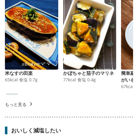
米なすの田楽
かぼちゃと茄子のマリネ
簡単副
65
kcal
食塩
0.7
g
77
kcal
食塩
0.4
g
がいも
67
kcal
もっと見る
おいしく減塩したい