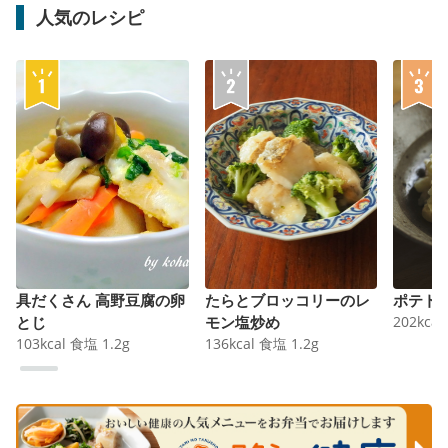
人気のレシピ
具だくさん 高野豆腐の卵
たらとブロッコリーのレ
ポテト
とじ
モン塩炒め
202
kcal
103
kcal
食塩
1.2
g
136
kcal
食塩
1.2
g