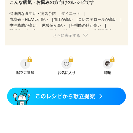
こんな病気・お悩みの方向けのレシピです
健康的な食生活・病気予防
ダイエット
血糖値・HbA1cが高い
血圧が高い
コレステロールが高い
中性脂肪が高い
尿酸値が高い
肝機能の値が高い
腎機能の値が高い
糖尿病（2型）
高血圧
脂質異常症
さらに表示する
高尿酸血症（痛風）
狭心症
心筋梗塞
心臓弁膜症
心不全
胃ポリープ
胆石症
慢性膵炎（移行期・寛解期）
非アルコール性脂肪肝
痔
慢性便秘症
過敏性腸症候群（IBS）
睡眠時無呼吸症候群
糖尿病性腎症（第１期）
糖尿病性腎症（第２期）
糖尿病性腎症（第３期）
CKD（ステージ１）
CKD（ステージ２）
献立に追加
CKD（ステージ３a）
お気に入り
印刷
CKD（ステージ３b）
乳がん（抗がん剤治療中）
乳がん（ホルモン療法中）
乳がん（放射線治療中）
乳がん治療を終えた方・経過観察中の方など
食欲がない
妊娠中(初期)
妊婦健診・体重増加が気になる（初期）
妊婦健診・血圧が気になる（初期）
妊婦健診・血糖値が気になる（初期）
妊娠高血圧(中期)
妊娠糖尿病(初期)
産後（母乳）
産後（混合栄養）
産後（ミルク）
骨折
骨粗しょう症
関節リウマチ
乾癬
フレイル（年齢に合わせた体作り）
低栄養予防
貧血対策
ニキビ・肌荒れ
妊活中
更年期