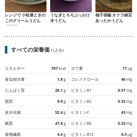
レンジで 小松菜ときの
うなぎとろろぶっかけ
柚子胡椒 オクラ納豆の
このクリームうどん
冷うどん
あったかうどん
すべての栄養価
(1人分)
エネルギー
357
kcal
ヨウ素
17
µg
食塩相当量
1.8
g
コレステロール
46
mg
たんぱく質
20.1
g
ビタミンB1
0.57
mg
脂質
9.9
g
ビタミンB2
0.32
mg
炭水化物
52.4
g
ビタミンC
43
mg
糖質
47.8
g
ビタミンB6
0.33
mg
食物繊維
4.6
g
ビタミンB12
0.5
µg