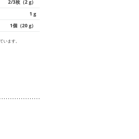
2/3枚（2 g）
1 g
1個（20 g）
ています。