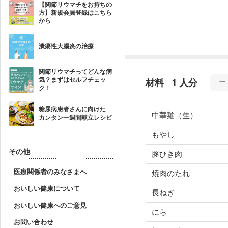
【関節リウマチをお持ちの
方】新規会員登録はこちら
から
潰瘍性大腸炎の治療
関節リウマチってどんな病
気？まずはセルフチェッ
材料
1 人分
ク！
糖尿病患者さんに向けた
中華麺（生）
カンタン一週間献立レシピ
もやし
その他
豚ひき肉
医療関係者のみなさまへ
焼肉のたれ
おいしい健康について
長ねぎ
おいしい健康へのご意見
にら
お問い合わせ