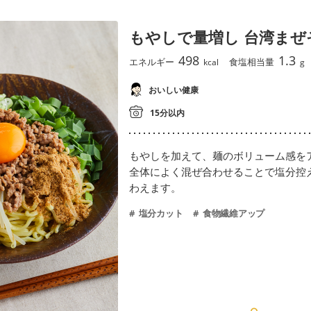
もやしで量増し 台湾まぜ
498
1.3
エネルギー
食塩相当量
kcal
g
おいしい健康
15分以内
もやしを加えて、麺のボリューム感を
全体によく混ぜ合わせることで塩分控
わえます。
塩分カット
食物繊維アップ