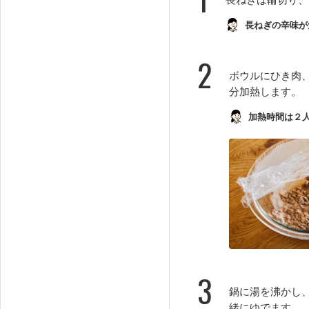
長ねぎの辛味が
2
ボウルにひき肉
分加熱します。
加熱時間は２人
3
鍋に湯を沸かし
緒にゆでます。