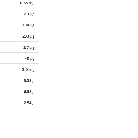
0.36
mg
2.3
µg
139
µg
233
µg
2.7
µg
48
µg
2.0
mg
5.38
g
酸
6.58
g
酸
2.54
g