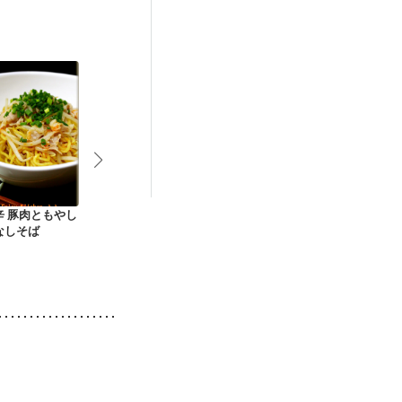
貧血対策
辛 豚肉ともやし
台湾まぜそば
長崎ちゃんぽん（え
濃厚ウマ辛 
なしそば
んげ食・介護食）