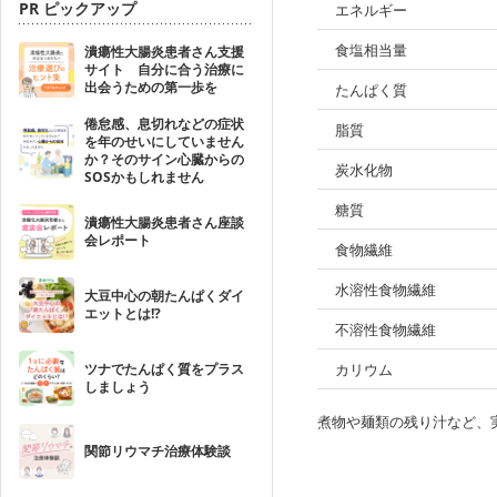
PR ピックアップ
エネルギー
食塩相当量
潰瘍性大腸炎患者さん支援
サイト 自分に合う治療に
出会うための第一歩を
たんぱく質
倦怠感、息切れなどの症状
脂質
を年のせいにしていません
か？そのサイン心臓からの
炭水化物
SOSかもしれません
糖質
潰瘍性大腸炎患者さん座談
会レポート
食物繊維
水溶性食物繊維
大豆中心の朝たんぱくダイ
エットとは!?
不溶性食物繊維
ツナでたんぱく質をプラス
カリウム
しましょう
煮物や麺類の残り汁など、
関節リウマチ治療体験談