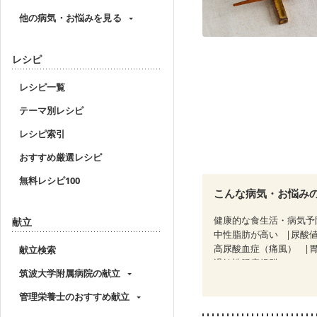
他の病気・お悩みを見る
レシピ
レシピ一覧
テーマ別レシピ
レシピ索引
おすすめ厳選レシピ
無料レシピ100
こんな病気・お悩み
健康的な食生活・病気予
献立
中性脂肪が高い
尿酸
高尿酸血症（痛風）
献立検索
過敏性腸症候群（IBS）
筑波大学附属病院の献立
糖尿病性腎症（第３期）
乳がん（抗がん剤治療中
管理栄養士のおすすめ献立
乳がん治療を終えた方・