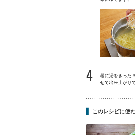
4
器に湯をきった
せて出来上がり
このレシピに使