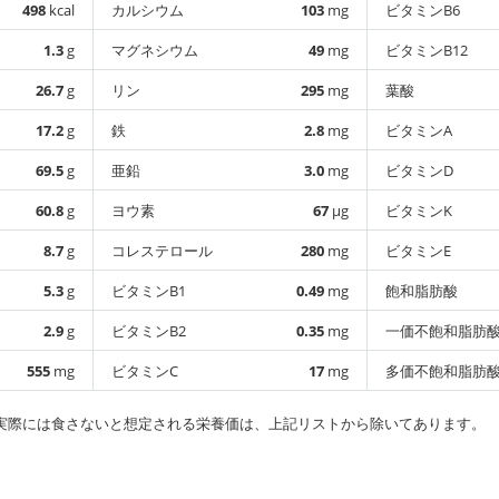
498
kcal
カルシウム
103
mg
ビタミンB6
1.3
g
マグネシウム
49
mg
ビタミンB12
26.7
g
リン
295
mg
葉酸
17.2
g
鉄
2.8
mg
ビタミンA
69.5
g
亜鉛
3.0
mg
ビタミンD
60.8
g
ヨウ素
67
µg
ビタミンK
8.7
g
コレステロール
280
mg
ビタミンE
5.3
g
ビタミンB1
0.49
mg
飽和脂肪酸
2.9
g
ビタミンB2
0.35
mg
一価不飽和脂肪
555
mg
ビタミンC
17
mg
多価不飽和脂肪
実際には食さないと想定される栄養価は、上記リストから除いてあります。