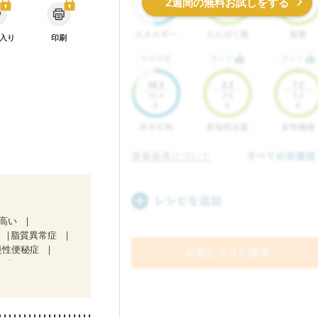
2週間の無料お試しをする
入り
印刷
が高い
脂質異常症
慢性便秘症
）
後（ミルク）