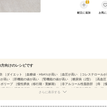
献立に追加
お気に
の方向けのレシピです
防
ダイエット
血糖値・HbA1cが高い
血圧が高い
コレステロール
値が高い
肝機能の値が高い
腎機能の値が高い
糖尿病（2型）
高血圧
胃ポリープ
慢性膵炎（移行期・寛解期）
非アルコール性脂肪肝
痔
睡眠時無呼吸症候群
糖尿病性腎症（第１期）
糖尿病性腎症（第２期
さらに表示する
CKD（ステージ１）
CKD（ステージ２）
CKD（ステージ３b）
）
乳がん（ホルモン療法中）
乳がん（放射線治療中）
経過観察中の方など
食欲がない
産後（母乳）
産後（混合栄養）
産