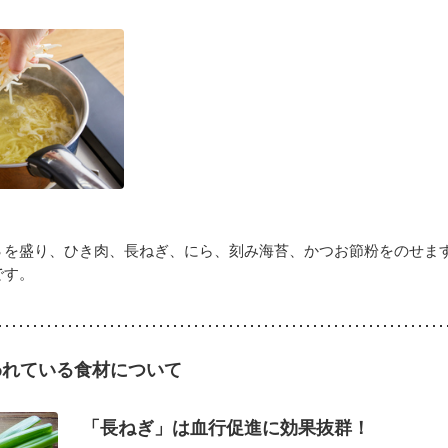
３を盛り、ひき肉、長ねぎ、にら、刻み海苔、かつお節粉をのせま
です。
われている食材について
「長ねぎ」は血行促進に効果抜群！