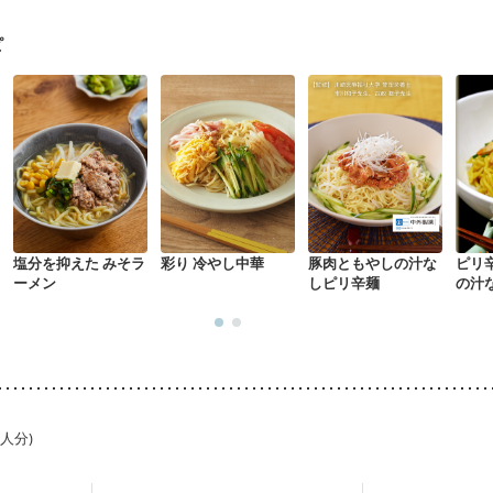
関節リウマチ
乾癬
フレイル（年齢に合わせた体作り）
低栄養予防
中
更年期
ピ
塩分を抑えた みそラ
彩り 冷やし中華
豚肉ともやしの汁な
ピリ
ーメン
しピリ辛麺
の汁
1人分)