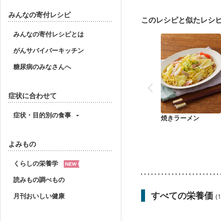
骨折
骨粗しょう症
ニキビ・肌荒れ
妊活
みんなの寄付レシピ
このレシピと似たレシ
みんなの寄付レシピとは
がんサバイバーキッチン
糖尿病のみなさんへ
症状に合わせて
症状・目的別の食事
焼きラーメン
よみもの
くらしの栄養学
読みもの調べもの
すべての栄養価
月刊おいしい健康
(