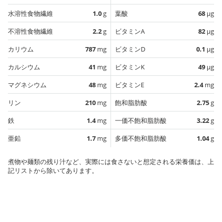
水溶性食物繊維
1.0
g
葉酸
68
µg
不溶性食物繊維
2.2
g
ビタミンA
82
µg
カリウム
787
mg
ビタミンD
0.1
µg
カルシウム
41
mg
ビタミンK
49
µg
マグネシウム
48
mg
ビタミンE
2.4
mg
リン
210
mg
飽和脂肪酸
2.75
g
鉄
1.4
mg
一価不飽和脂肪酸
3.22
g
亜鉛
1.7
mg
多価不飽和脂肪酸
1.04
g
煮物や麺類の残り汁など、実際には食さないと想定される栄養価は、上
記リストから除いてあります。