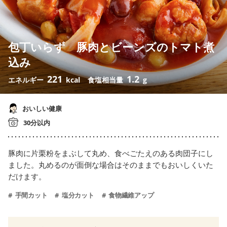
包丁いらず 豚肉とビーンズのトマト煮
込み
221
1.2
エネルギー
kcal
食塩相当量
g
おいしい健康
30分以内
豚肉に片栗粉をまぶして丸め、食べごたえのある肉団子にし
ました。丸めるのが面倒な場合はそのままでもおいしくいた
だけます。
手間カット
塩分カット
食物繊維アップ