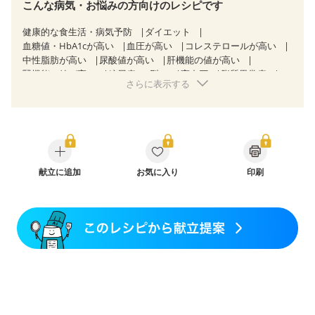
こんな病気・お悩みの方向けのレシピです
健康的な食生活・病気予防
ダイエット
血糖値・HbA1cが高い
血圧が高い
コレステロールが高い
中性脂肪が高い
尿酸値が高い
肝機能の値が高い
腎機能の値が高い
糖尿病（2型）
高血圧
脂質異常症
さらに表示する
高尿酸血症（痛風）
狭心症
心筋梗塞
心臓弁膜症
心不全
胃ポリープ
胆石症
慢性膵炎（移行期・寛解期）
非アルコール性脂肪肝
痔
慢性便秘症
過敏性腸症候群（IBS）
睡眠時無呼吸症候群
糖尿病性腎症（第１期）
糖尿病性腎症（第２期）
糖尿病性腎症（第３期）
CKD（ステージ１）
CKD（ステージ２）
献立に追加
乳がん（抗がん剤治療中）
お気に入り
印刷
乳がん（ホルモン療法中）
乳がん（放射線治療中）
乳がん治療を終えた方・経過観察中の方など
飲み込みにくい
食欲がない
妊娠中(初期)
妊婦健診・体重増加が気になる（初期）
妊婦健診・血圧が気になる（初期）
妊婦健診・血糖値が気になる（初期）
妊娠高血圧(中期)
妊娠糖尿病(初期)
産後（母乳）
産後（混合栄養）
産後（ミルク）
骨折
骨粗しょう症
関節リウマチ
乾癬
フレイル（年齢に合わせた体作り）
低栄養予防
貧血対策
ニキビ・肌荒れ
妊活中
更年期