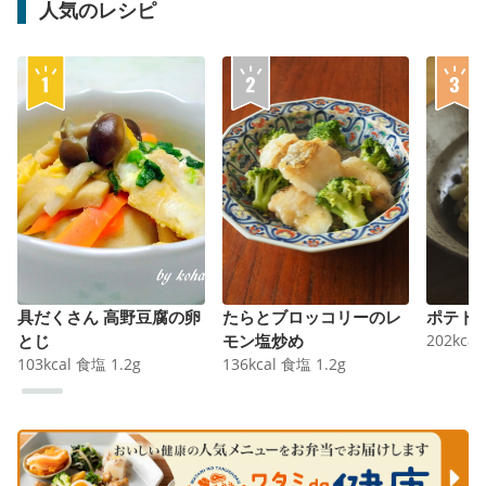
人気のレシピ
具だくさん 高野豆腐の卵
たらとブロッコリーのレ
ポテト
とじ
モン塩炒め
202
kcal
103
kcal
食塩
1.2
g
136
kcal
食塩
1.2
g