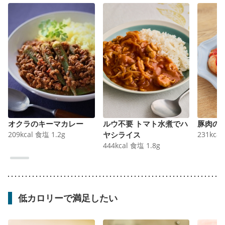
オクラのキーマカレー
ルウ不要 トマト水煮でハ
豚肉の
209
kcal
食塩
1.2
g
ヤシライス
231
kcal
444
kcal
食塩
1.8
g
低カロリーで満足したい