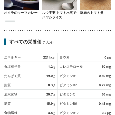
オクラのキーマカレー
ルウ不要 トマト水煮で
豚肉のトマト煮
ハヤシライス
すべての栄養価
(1人分)
エネルギー
221
kcal
ヨウ素
0
µg
食塩相当量
1.2
g
コレステロール
50
mg
たんぱく質
19.0
g
ビタミンB1
0.80
mg
脂質
8.3
g
ビタミンB2
0.22
mg
炭水化物
20.7
g
ビタミンC
36
mg
糖質
15.9
g
ビタミンB6
0.45
mg
食物繊維
4.8
g
ビタミンB12
0.2
µg