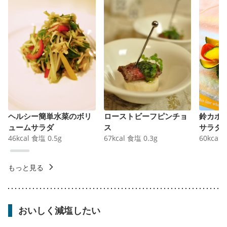
ヘルシー簡単水菜のボリ
ローストビーフピンチョ
鈴カボ
ュームサラダ
ス
サラダ
46
kcal
食塩
0.5
g
67
kcal
食塩
0.3
g
60
kcal
もっと見る
おいしく減塩したい