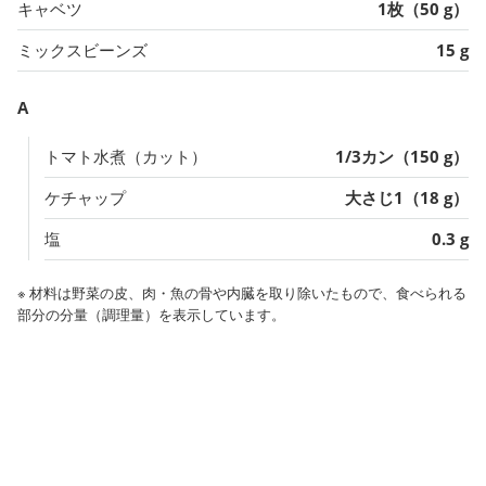
キャベツ
1枚（50 g）
ミックスビーンズ
15 g
A
トマト水煮（カット）
1/3カン（150 g）
ケチャップ
大さじ1（18 g）
塩
0.3 g
※ 材料は野菜の皮、肉・魚の骨や内臓を取り除いたもので、食べられる
部分の分量（調理量）を表示しています。