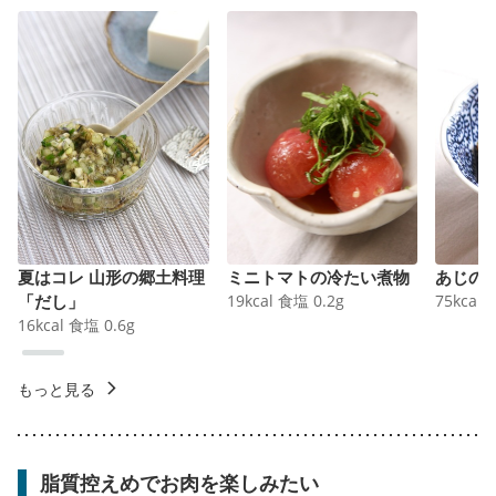
夏はコレ 山形の郷土料理
ミニトマトの冷たい煮物
あじの
「だし」
19
kcal
食塩
0.2
g
75
kcal
16
kcal
食塩
0.6
g
もっと見る
脂質控えめでお肉を楽しみたい