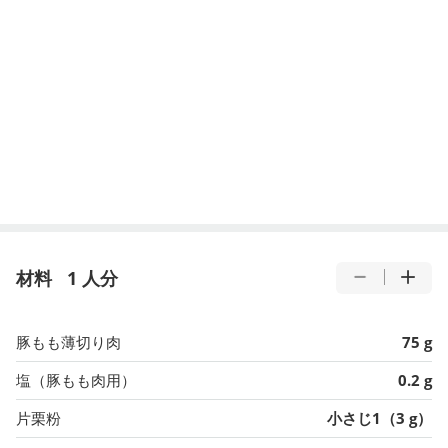
材料
1 人分
豚もも薄切り肉
75 g
塩（豚もも肉用）
0.2 g
片栗粉
小さじ1（3 g）