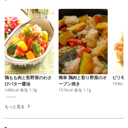
鶏もも肉と彩野菜のわさ
簡単 鶏肉と彩り野菜のオ
ピリ辛
びバター醤油
ーブン焼き
193
kcal
148
kcal
食塩
1.3
g
151
kcal
食塩
1.1
g
もっと見る