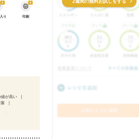
2週間の無料お試しをする
入り
印刷
の値が高い
梗塞
）
マチ