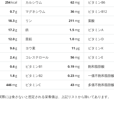
254
kcal
カルシウム
62
mg
ビタミンB6
0.7
g
マグネシウム
36
mg
ビタミンB12
18.3
g
リン
211
mg
葉酸
17.2
g
鉄
1.5
mg
ビタミンA
12.0
g
亜鉛
1.0
mg
ビタミンD
9.6
g
ヨウ素
11
µg
ビタミンK
2.4
g
コレステロール
56
mg
ビタミンE
0.6
g
ビタミンB1
0.19
mg
飽和脂肪酸
1.8
g
ビタミンB2
0.23
mg
一価不飽和脂肪
446
mg
ビタミンC
43
mg
多価不飽和脂肪
実際には食さないと想定される栄養価は、上記リストから除いてあります。