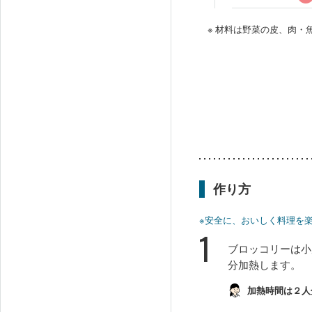
※ 材料は野菜の皮、肉
作り方
※安全に、おいしく料理を
1
ブロッコリーは小
分加熱します。
加熱時間は２人