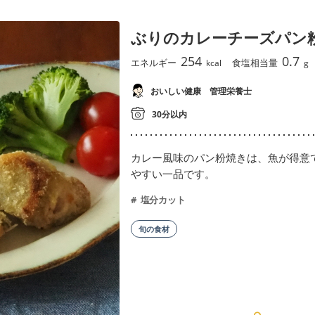
ぶりのカレーチーズパン
254
0.7
エネルギー
食塩相当量
kcal
g
おいしい健康 管理栄養士
30分以内
カレー風味のパン粉焼きは、魚が得意
やすい一品です。
塩分カット
旬の食材