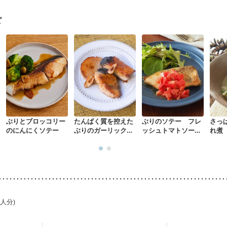
た体作り）
低栄養予防
貧血対策
ニキビ・肌荒れ
妊活中
更年期
ピ
ぶりとブロッコリー
たんぱく質を控えた
ぶりのソテー フレ
さっ
のにんにくソテー
ぶりのガーリックソ
ッシュトマトソース
れ煮
テー
がけ
1人分)