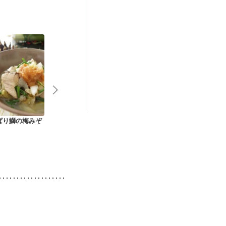
ぱり鰤の梅みぞ
さっぱり美味 ブリと
ぶりのペッパーステ
ぶりのレモン
エリンギの黒酢炒め
ーキ オレンジソース
ソテー