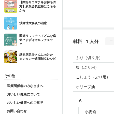
【関節リウマチをお持ちの
方】新規会員登録はこちら
から
潰瘍性大腸炎の治療
関節リウマチってどんな病
気？まずはセルフチェッ
材料
1 人分
ク！
糖尿病患者さんに向けた
ぶり（切り身）
カンタン一週間献立レシピ
塩（ぶり用）
その他
こしょう（ぶり用）
医療関係者のみなさまへ
オリーブ油
おいしい健康について
A
おいしい健康へのご意見
お問い合わせ
小麦粉