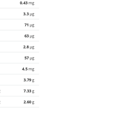
0.43
mg
3.3
µg
71
µg
63
µg
2.8
µg
57
µg
4.5
mg
3.79
g
酸
7.33
g
酸
2.60
g