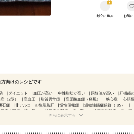
献立に追加
お気に
の方向けのレシピです
防
ダイエット
血圧が高い
中性脂肪が高い
尿酸値が高い
肝機能
尿病（2型）
高血圧
脂質異常症
高尿酸血症（痛風）
狭心症
心筋
胆石症
非アルコール性脂肪肝
慢性便秘症
過敏性腸症候群（IBS）
糖尿病性腎症（第１期）
糖尿病性腎症（第２期）
糖尿病性腎症（第３期
さらに表示する
KD（ステージ２）
CKD（ステージ３a）
CKD（ステージ３b）
）
乳がん（ホルモン療法中）
乳がん（放射線治療中）
経過観察中の方など
産後（ミルク）
骨折
骨粗しょう症
関節リウ