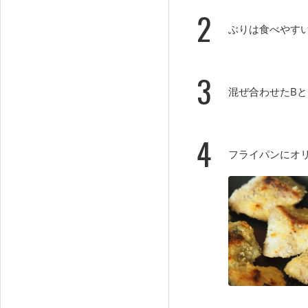
2
ぶりは食べやす
3
混ぜ合わせたBと
4
フライパンにオ