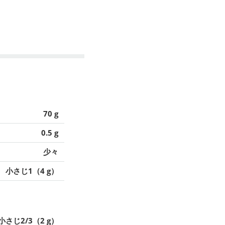
70 g
0.5 g
少々
小さじ1（4 g）
小さじ2/3（2 g）