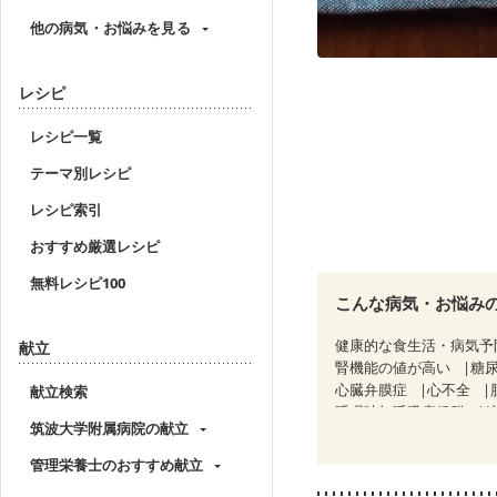
他の病気・お悩みを見る
レシピ
レシピ一覧
テーマ別レシピ
レシピ索引
おすすめ厳選レシピ
無料レシピ100
こんな病気・お悩み
健康的な食生活・病気予
献立
腎機能の値が高い
糖
心臓弁膜症
心不全
献立検索
睡眠時無呼吸症候群
筑波大学附属病院の献立
CKD（ステージ１）
C
乳がん（抗がん剤治療中
管理栄養士のおすすめ献立
乳がん治療を終えた方・