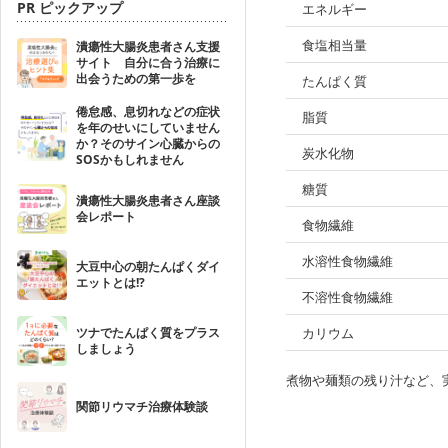
PR ピックアップ
エネルギー
食塩相当量
潰瘍性大腸炎患者さん支援
サイト 自分に合う治療に
出会うための第一歩を
たんぱく質
倦怠感、息切れなどの症状
脂質
を年のせいにしていません
か？そのサイン心臓からの
炭水化物
SOSかもしれません
糖質
潰瘍性大腸炎患者さん座談
会レポート
食物繊維
水溶性食物繊維
大豆中心の朝たんぱくダイ
エットとは!?
不溶性食物繊維
ツナでたんぱく質をプラス
カリウム
しましょう
煮物や麺類の残り汁など、
関節リウマチ治療体験談