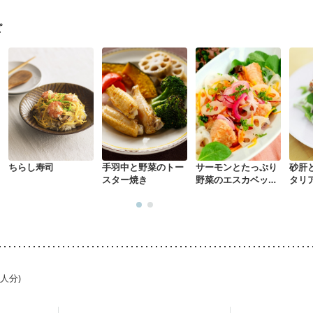
る（初期）
妊婦健診・血糖値が気になる（初期）
妊娠高血圧(中期)
妊
混合栄養）
産後（ミルク）
骨折
骨粗しょう症
関節リウマチ
乾癬
ピ
た体作り）
貧血対策
ニキビ・肌荒れ
妊活中
更年期
ちらし寿司
手羽中と野菜のトー
サーモンとたっぷり
砂肝
スター焼き
野菜のエスカベッシ
タリ
ュ
1人分)