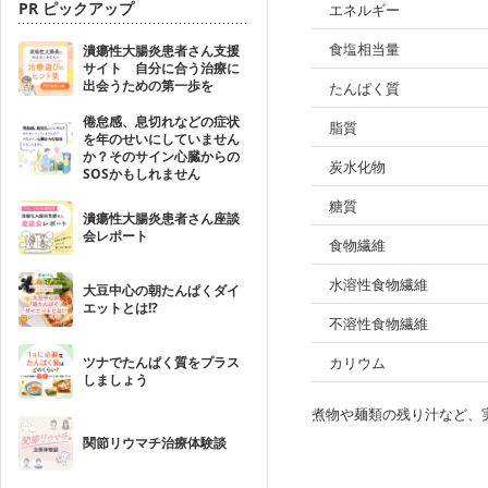
PR ピックアップ
エネルギー
食塩相当量
潰瘍性大腸炎患者さん支援
サイト 自分に合う治療に
出会うための第一歩を
たんぱく質
倦怠感、息切れなどの症状
脂質
を年のせいにしていません
か？そのサイン心臓からの
炭水化物
SOSかもしれません
糖質
潰瘍性大腸炎患者さん座談
会レポート
食物繊維
水溶性食物繊維
大豆中心の朝たんぱくダイ
エットとは!?
不溶性食物繊維
ツナでたんぱく質をプラス
カリウム
しましょう
煮物や麺類の残り汁など、
関節リウマチ治療体験談