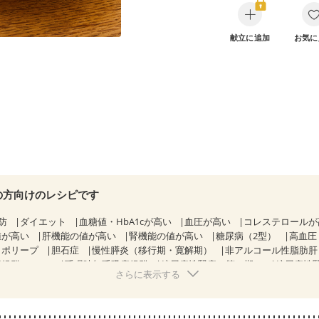
献立に追加
お気に
の方向けのレシピです
防
ダイエット
血糖値・HbA1cが高い
血圧が高い
コレステロール
値が高い
肝機能の値が高い
腎機能の値が高い
糖尿病（2型）
高血圧
胃ポリープ
胆石症
慢性膵炎（移行期・寛解期）
非アルコール性脂肪
候群（IBS）
睡眠時無呼吸症候群
糖尿病性腎症（第１期）
糖尿病性
さらに表示する
CKD（ステージ１）
CKD（ステージ２）
CKD（ステージ３a）
）
乳がん（ホルモン療法中）
乳がん（放射線治療中）
経過観察中の方など
食欲がない
妊娠中(初期)
妊婦健診・体重増加が