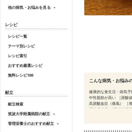
他の病気・お悩みを見る
レシピ
レシピ一覧
テーマ別レシピ
レシピ索引
おすすめ厳選レシピ
無料レシピ100
こんな病気・お悩み
健康的な食生活・病気予
献立
中性脂肪が高い
尿酸
高尿酸血症（痛風）
献立検索
慢性便秘症
過敏性腸症
筑波大学附属病院の献立
糖尿病性腎症（第３期）
乳がん（抗がん剤治療中
管理栄養士のおすすめ献立
乳がん治療を終えた方・