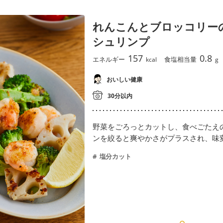
れんこんとブロッコリー
シュリンプ
157
0.8
エネルギー
食塩相当量
kcal
g
おいしい健康
30分以内
野菜をごろっとカットし、食べごたえ
ンを絞ると爽やかさがプラスされ、味
塩分カット