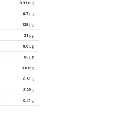
0.31
mg
0.7
µg
125
µg
31
µg
0.0
µg
85
µg
3.0
mg
0.51
g
酸
2.29
g
酸
0.41
g