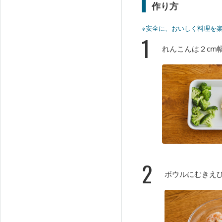
作り方
※安全に、おいしく料理を
1
れんこんは２cm
2
ボウルにむきえ