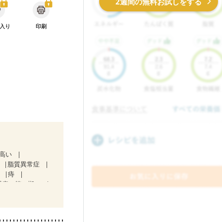
2週間の無料お試しをする
入り
印刷
が高い
脂質異常症
肝
痔
腎症（第２期）
気になる（初期）