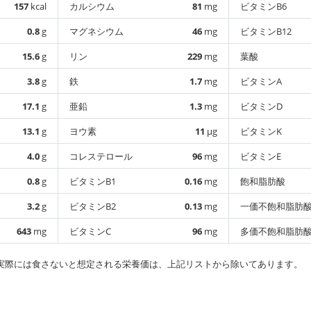
157
kcal
カルシウム
81
mg
ビタミンB6
0.8
g
マグネシウム
46
mg
ビタミンB12
15.6
g
リン
229
mg
葉酸
3.8
g
鉄
1.7
mg
ビタミンA
17.1
g
亜鉛
1.3
mg
ビタミンD
13.1
g
ヨウ素
11
µg
ビタミンK
4.0
g
コレステロール
96
mg
ビタミンE
0.8
g
ビタミンB1
0.16
mg
飽和脂肪酸
3.2
g
ビタミンB2
0.13
mg
一価不飽和脂肪
643
mg
ビタミンC
96
mg
多価不飽和脂肪
実際には食さないと想定される栄養価は、上記リストから除いてあります。