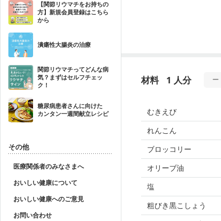
【関節リウマチをお持ちの
方】新規会員登録はこちら
から
潰瘍性大腸炎の治療
関節リウマチってどんな病
気？まずはセルフチェッ
材料
1 人分
ク！
糖尿病患者さんに向けた
むきえび
カンタン一週間献立レシピ
れんこん
その他
ブロッコリー
医療関係者のみなさまへ
オリーブ油
おいしい健康について
塩
おいしい健康へのご意見
粗びき黒こしょう
お問い合わせ