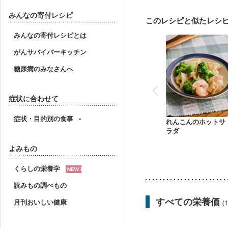
妊婦健診・血圧が気にな
産後（母乳）
産後（
みんなの寄付レシピ
このレシピと似たレシ
フレイル（年齢に合わせ
みんなの寄付レシピとは
がんサバイバーキッチン
糖尿病のみなさんへ
症状に合わせて
症状・目的別の食事
れんこんのホットサ
ラダ
よみもの
くらしの栄養学
読みもの調べもの
すべての栄養価
月刊おいしい健康
(