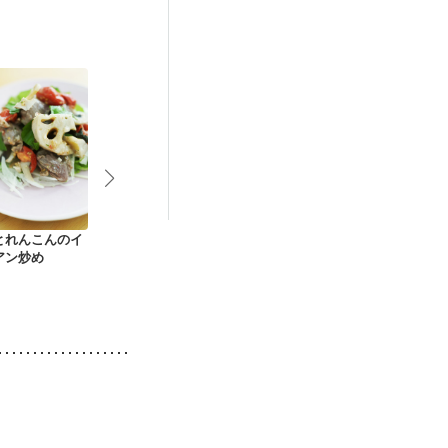
娠糖尿病(初期)
とれんこんのイ
チキンとれんこんの
れんこんとささ身の
イカと蓮根の
アン炒め
りんご酢炒め
照り焼き
ん