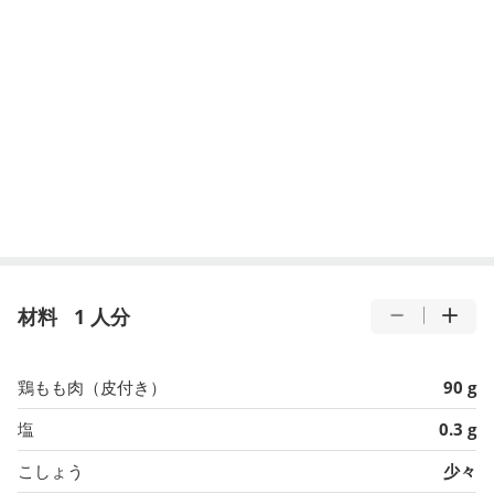
材料
1 人分
鶏もも肉（皮付き）
90 g
塩
0.3 g
こしょう
少々