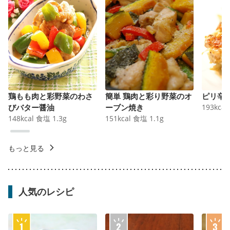
鶏もも肉と彩野菜のわさ
簡単 鶏肉と彩り野菜のオ
ピリ辛
びバター醤油
ーブン焼き
193
kcal
148
kcal
食塩
1.3
g
151
kcal
食塩
1.1
g
もっと見る
人気のレシピ