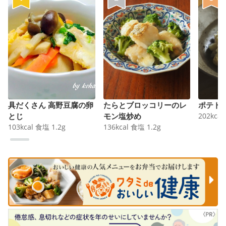
具だくさん 高野豆腐の卵
たらとブロッコリーのレ
ポテト
とじ
モン塩炒め
202
kcal
103
kcal
食塩
1.2
g
136
kcal
食塩
1.2
g