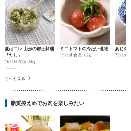
夏はコレ 山形の郷土料理
ミニトマトの冷たい煮物
あじの
「だし」
19
kcal
食塩
0.2
g
75
kcal
16
kcal
食塩
0.6
g
もっと見る
脂質控えめでお肉を楽しみたい