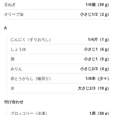
玉ねぎ
1/6個（30 g）
オリーブ油
小さじ1/2（2 g）
A
にんにく（すりおろし）
1/4片（1 g）
しょうゆ
小さじ1（6 g）
酒
小さじ1（5 g）
みりん
小さじ2/3（4 g）
赤とうがらし（輪切り）
1/8本（少々）
水
大さじ2/3（10 g）
付け合わせ
ブロッコリー（冷凍）
1房（30 g）