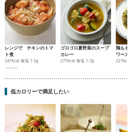
レンジで チキンのトマ
ゴロゴロ夏野菜のスープ
鶏もも
ト煮
カレー
ワース
247
kcal
食塩
1.5
g
277
kcal
食塩
1.7
g
227
kcal
低カロリーで満足したい