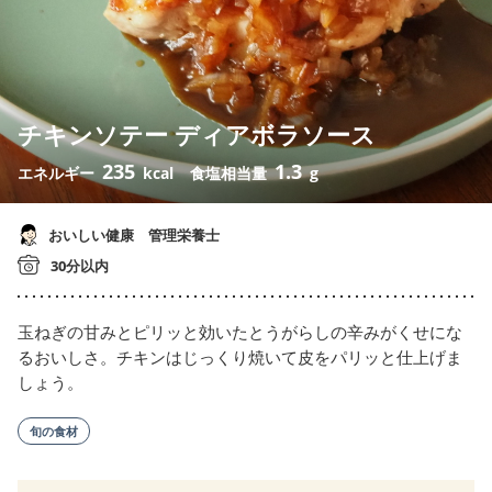
チキンソテー ディアボラソース
235
1.3
エネルギー
kcal
食塩相当量
g
おいしい健康 管理栄養士
30分以内
玉ねぎの甘みとピリッと効いたとうがらしの辛みがくせにな
るおいしさ。チキンはじっくり焼いて皮をパリッと仕上げま
しょう。
旬の食材