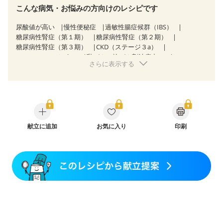
こんな病気・お悩みの方向けのレシピです
尿酸値が高い
慢性便秘症
過敏性腸症候群（IBS）
糖尿病性腎症（第１期）
糖尿病性腎症（第２期）
糖尿病性腎症（第３期）
CKD（ステージ３a）
CKD（ステージ３b）
乳がん（抗がん剤治療中）
さらに表示する
乳がん（ホルモン療法中）
乳がん（放射線治療中）
乳がん治療を終えた方・経過観察中の方など
食欲がない
産後（ミルク）
骨折
骨粗しょう症
関節リウマチ
フレイル（年齢に合わせた体作り）
低栄養予防
貧血対策
ニキビ・肌荒れ
妊活中
更年期
献立に追加
お気に入り
印刷