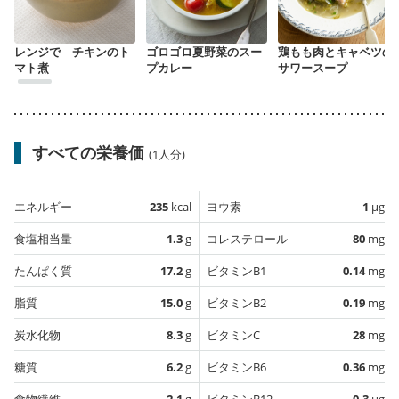
レンジで チキンのト
ゴロゴロ夏野菜のスー
鶏もも肉とキャベツの
マト煮
プカレー
サワースープ
すべての栄養価
(1人分)
エネルギー
235
kcal
ヨウ素
1
µg
食塩相当量
1.3
g
コレステロール
80
mg
たんぱく質
17.2
g
ビタミンB1
0.14
mg
脂質
15.0
g
ビタミンB2
0.19
mg
炭水化物
8.3
g
ビタミンC
28
mg
糖質
6.2
g
ビタミンB6
0.36
mg
食物繊維
2.1
g
ビタミンB12
0.3
µg