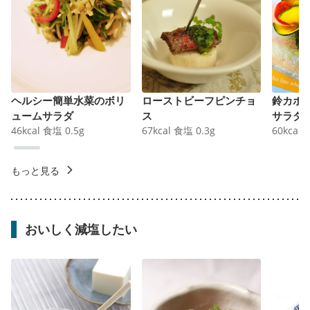
ヘルシー簡単水菜のボリ
ローストビーフピンチョ
鈴カボ
ュームサラダ
ス
サラダ
46
kcal
食塩
0.5
g
67
kcal
食塩
0.3
g
60
kcal
もっと見る
おいしく減塩したい