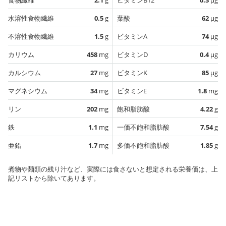
水溶性食物繊維
0.5
g
葉酸
62
µg
不溶性食物繊維
1.5
g
ビタミンA
74
µg
カリウム
458
mg
ビタミンD
0.4
µg
カルシウム
27
mg
ビタミンK
85
µg
マグネシウム
34
mg
ビタミンE
1.8
mg
リン
202
mg
飽和脂肪酸
4.22
g
鉄
1.1
mg
一価不飽和脂肪酸
7.54
g
亜鉛
1.7
mg
多価不飽和脂肪酸
1.85
g
煮物や麺類の残り汁など、実際には食さないと想定される栄養価は、上
記リストから除いてあります。