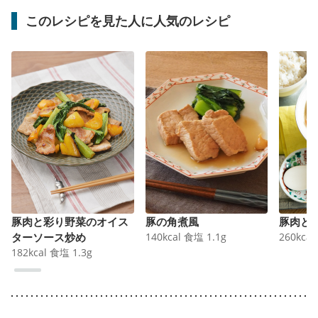
このレシピを見た人に人気のレシピ
豚肉と彩り野菜のオイス
豚の角煮風
豚肉と
ターソース炒め
140
kcal
食塩
1.1
g
260
kcal
182
kcal
食塩
1.3
g