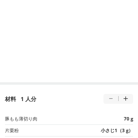
材料
1 人分
豚もも薄切り肉
70 g
片栗粉
小さじ1（3 g）