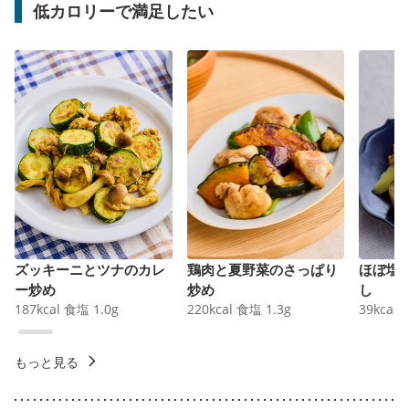
低カロリーで満足したい
ズッキーニとツナのカレ
鶏肉と夏野菜のさっぱり
ほぼ塩
ー炒め
炒め
し
187
kcal
食塩
1.0
g
220
kcal
食塩
1.3
g
39
kcal
もっと見る