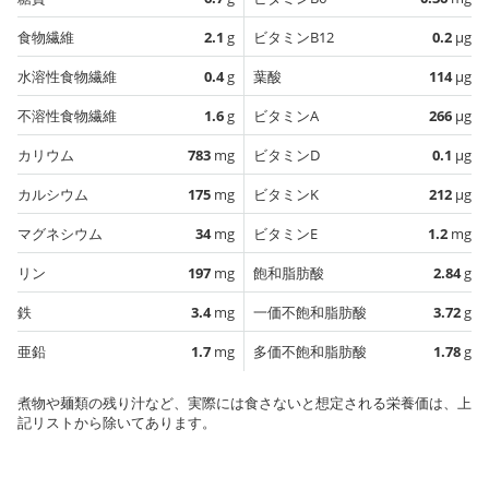
食物繊維
2.1
g
ビタミンB12
0.2
µg
水溶性食物繊維
0.4
g
葉酸
114
µg
不溶性食物繊維
1.6
g
ビタミンA
266
µg
カリウム
783
mg
ビタミンD
0.1
µg
カルシウム
175
mg
ビタミンK
212
µg
マグネシウム
34
mg
ビタミンE
1.2
mg
リン
197
mg
飽和脂肪酸
2.84
g
鉄
3.4
mg
一価不飽和脂肪酸
3.72
g
亜鉛
1.7
mg
多価不飽和脂肪酸
1.78
g
煮物や麺類の残り汁など、実際には食さないと想定される栄養価は、上
記リストから除いてあります。