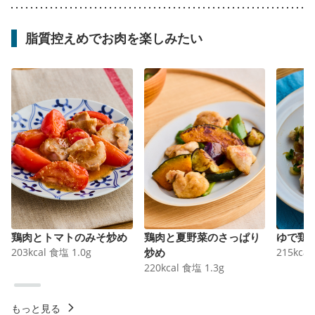
脂質控えめでお肉を楽しみたい
鶏肉とトマトのみそ炒め
鶏肉と夏野菜のさっぱり
ゆで鶏
203
kcal
食塩
1.0
g
炒め
215
kcal
220
kcal
食塩
1.3
g
もっと見る