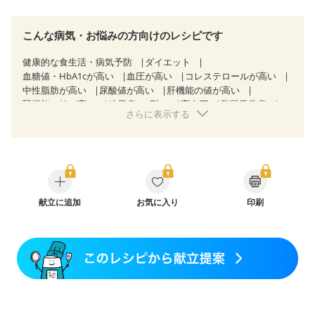
こんな病気・お悩みの方向けのレシピです
健康的な食生活・病気予防
ダイエット
血糖値・HbA1cが高い
血圧が高い
コレステロールが高い
中性脂肪が高い
尿酸値が高い
肝機能の値が高い
腎機能の値が高い
糖尿病（2型）
高血圧
脂質異常症
さらに表示する
高尿酸血症（痛風）
狭心症
心筋梗塞
心臓弁膜症
心不全
胃ポリープ
胆石症
非アルコール性脂肪肝
慢性便秘症
過敏性腸症候群（IBS）
睡眠時無呼吸症候群
糖尿病性腎症（第１期）
糖尿病性腎症（第２期）
糖尿病性腎症（第３期）
CKD（ステージ１）
CKD（ステージ２）
CKD（ステージ３a）
乳がん（抗がん剤治療中）
献立に追加
お気に入り
乳がん（ホルモン療法中）
印刷
乳がん（放射線治療中）
乳がん治療を終えた方・経過観察中の方など
味の感じ方が変わった
産後（ミルク）
骨折
骨粗しょう症
関節リウマチ
乾癬
フレイル（年齢に合わせた体作り）
低栄養予防
貧血対策
ニキビ・肌荒れ
妊活中
更年期