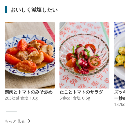
おいしく減塩したい
鶏肉とトマトのみそ炒め
たことトマトのサラダ
ズッキ
203
kcal
食塩
1.0
g
54
kcal
食塩
0.5
g
ー炒め
187
kcal
もっと見る