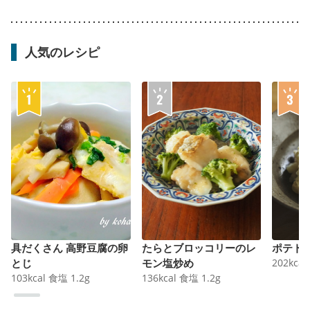
人気のレシピ
具だくさん 高野豆腐の卵
たらとブロッコリーのレ
ポテト
とじ
モン塩炒め
202
kcal
103
kcal
食塩
1.2
g
136
kcal
食塩
1.2
g