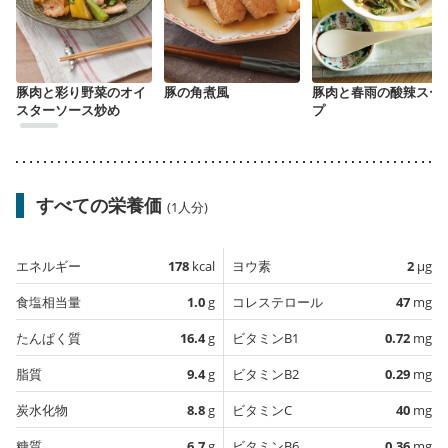
豚肉と彩り野菜のオイ
豚の角煮風
豚肉と春雨の酸辣スー
スターソース炒め
プ
すべての栄養価
(1人分)
エネルギー
178
kcal
ヨウ素
2
µg
食塩相当量
1.0
g
コレステロール
47
mg
たんぱく質
16.4
g
ビタミンB1
0.72
mg
脂質
9.4
g
ビタミンB2
0.29
mg
炭水化物
8.8
g
ビタミンC
40
mg
糖質
6.7
g
ビタミンB6
0.36
mg