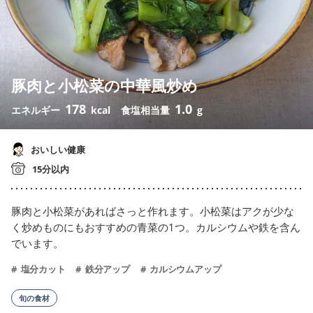
豚肉と小松菜の中華風炒め
178
1.0
エネルギー
kcal
食塩相当量
g
おいしい健康
15分以内
豚肉と小松菜があればさっと作れます。小松菜はアクが少な
く炒めものにもおすすめの青菜の1つ。カルシウムや鉄を含ん
でいます。
塩分カット
鉄分アップ
カルシウムアップ
旬の食材