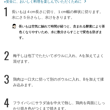
※安全に、おいしく料理を楽しんでいただくために
1
長いもは４cm長さに切り、１cm幅の棒状に切ります。
水にさ５分さらし、水けをきります。
長いもは空気に触れて時間が経つと、含まれる酵素により茶
色くなりやすいため、水に数分さらすことで変色を防ぎま
す。
2
梅干しは包丁でたたいてボウルに入れ、Aを加えてよく
混ぜます。
3
鶏肉は一口大に切って別のボウルに入れ、Bを加えて揉
み込みます。
4
フライパンにサラダ油を中火で熱し、鶏肉を両面にしっ
かり焼き色がつくまで焼きます。