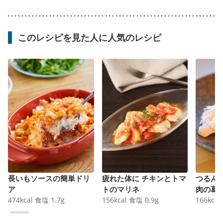
このレシピを見た人に人気のレシピ
長いもソースの簡単ドリ
疲れた体に チキンとトマ
つるん
ア
トのマリネ
肉の葛
474
kcal
食塩
1.7
g
156
kcal
食塩
0.9
g
166
kcal