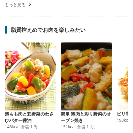
もっと見る
脂質控えめでお肉を楽しみたい
鶏もも肉と彩野菜のわさ
簡単 鶏肉と彩り野菜のオ
ピリ辛
びバター醤油
ーブン焼き
193
kcal
148
kcal
食塩
1.3
g
151
kcal
食塩
1.1
g