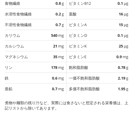
食物繊維
0.8
g
ビタミンB12
0.1
µg
水溶性食物繊維
0.2
g
葉酸
16
µg
不溶性食物繊維
0.7
g
ビタミンA
15
µg
カリウム
540
mg
ビタミンD
0.1
µg
カルシウム
21
mg
ビタミンK
25
µg
マグネシウム
35
mg
ビタミンE
0.9
mg
リン
178
mg
飽和脂肪酸
0.78
g
鉄
0.6
mg
一価不飽和脂肪酸
2.19
g
亜鉛
0.7
mg
多価不飽和脂肪酸
1.95
g
煮物や麺類の残り汁など、実際には食さないと想定される栄養価は、上
記リストから除いてあります。