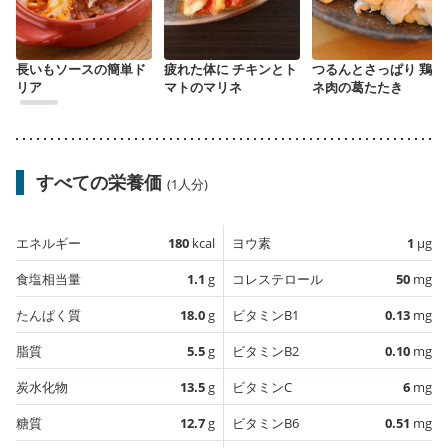
長いもソースの簡単ド
疲れた体に チキンとト
つるんとさっぱり 鶏ム
リア
マトのマリネ
ネ肉の葛たたき
すべての栄養価
(1人分)
エネルギー
180
kcal
ヨウ素
1
µg
食塩相当量
1.1
g
コレステロール
50
mg
たんぱく質
18.0
g
ビタミンB1
0.13
mg
脂質
5.5
g
ビタミンB2
0.10
mg
炭水化物
13.5
g
ビタミンC
6
mg
糖質
12.7
g
ビタミンB6
0.51
mg