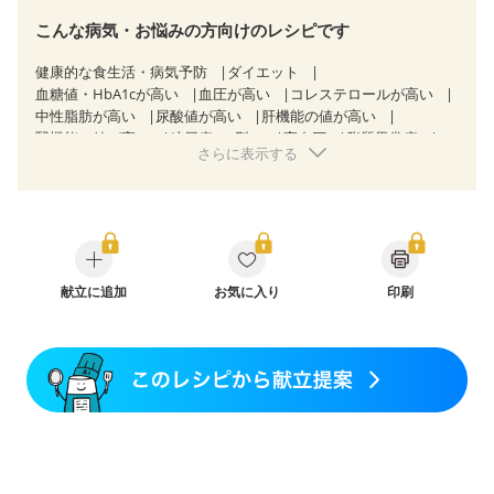
こんな病気・お悩みの方向けのレシピです
健康的な食生活・病気予防
ダイエット
血糖値・HbA1cが高い
血圧が高い
コレステロールが高い
中性脂肪が高い
尿酸値が高い
肝機能の値が高い
腎機能の値が高い
糖尿病（2型）
高血圧
脂質異常症
さらに表示する
高尿酸血症（痛風）
狭心症
心筋梗塞
心臓弁膜症
心不全
胃炎
胃ポリープ
消化性潰瘍（胃・十二指腸潰瘍）
逆流性食道炎
胆石症
慢性膵炎（移行期・寛解期）
痔
潰瘍性大腸炎（寛解期）
クローン病（寛解期）
過敏性腸症候群（IBS）
糖尿病性腎症（第１期）
糖尿病性腎症（第２期）
糖尿病性腎症（第３期）
献立に追加
CKD（ステージ１）
お気に入り
印刷
CKD（ステージ２）
乳がん（抗がん剤治療中）
乳がん（ホルモン療法中）
乳がん（放射線治療中）
乳がん治療を終えた方・経過観察中の方など
胃がん（抗がん剤治療中）
胃がん治療を終えた方・経過観察中の方
大腸がん治療を終えた方・経過観察中の方
大腸がん（抗がん剤治療中）
大腸がん（放射線治療中）
飲み込みにくい
味の感じ方が変わった
食欲がない
消化不良
妊娠中(初期)