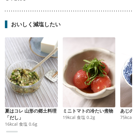
おいしく減塩したい
夏はコレ 山形の郷土料理
ミニトマトの冷たい煮物
あじの
「だし」
19
kcal
食塩
0.2
g
75
kcal
16
kcal
食塩
0.6
g