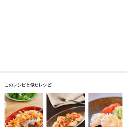
妊婦健診・体重増加が気になる（初期）
妊婦健診・血圧が気になる（初期）
妊婦健診・血糖値が気になる（初期）
妊娠高血圧(中期)
妊娠糖尿病(初期)
産後（母乳）
産後（混合栄養）
産後（ミルク）
骨折
骨粗しょう症
関節リウマチ
フレイル（年齢に合わせた体作り）
貧血対策
ニキビ・肌荒れ
妊活中
更年期
このレシピと似たレシピ