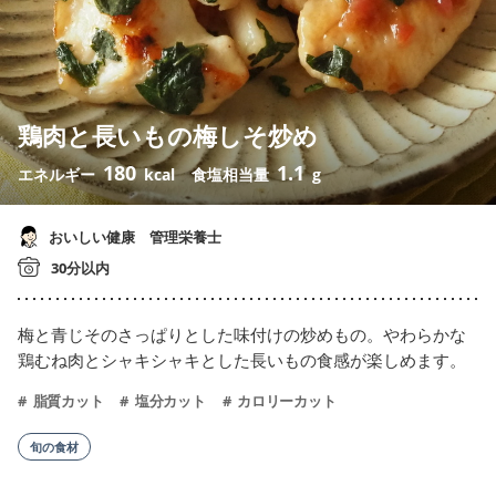
鶏肉と長いもの梅しそ炒め
180
1.1
エネルギー
kcal
食塩相当量
g
おいしい健康 管理栄養士
30分以内
梅と青じそのさっぱりとした味付けの炒めもの。やわらかな
鶏むね肉とシャキシャキとした長いもの食感が楽しめます。
脂質カット
塩分カット
カロリーカット
旬の食材