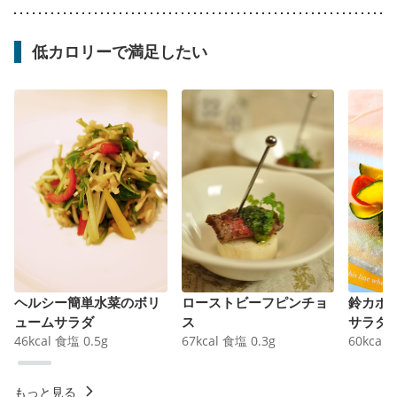
低カロリーで満足したい
ヘルシー簡単水菜のボリ
ローストビーフピンチョ
鈴カボ
ュームサラダ
ス
サラダ
46
kcal
食塩
0.5
g
67
kcal
食塩
0.3
g
60
kcal
もっと見る