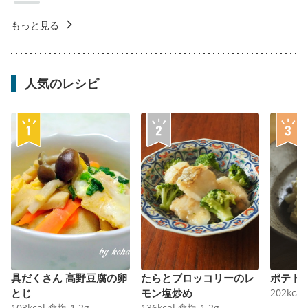
もっと見る
人気のレシピ
具だくさん 高野豆腐の卵
たらとブロッコリーのレ
ポテト
とじ
モン塩炒め
202
kcal
103
kcal
食塩
1.2
g
136
kcal
食塩
1.2
g