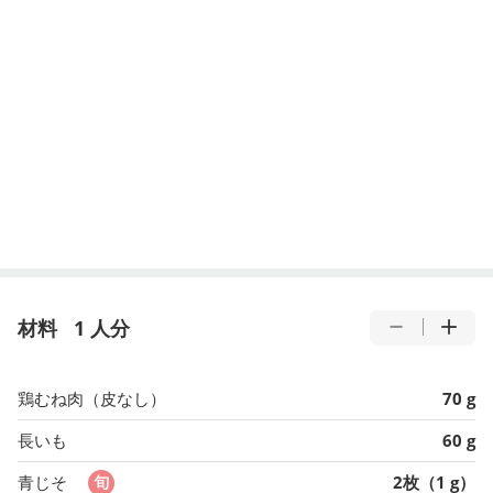
材料
1 人分
鶏むね肉（皮なし）
70 g
長いも
60 g
青じそ
2枚（1 g）