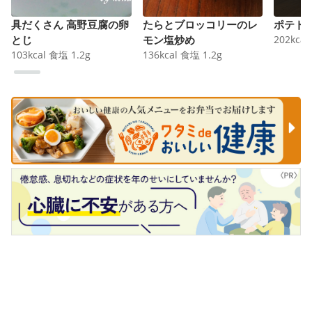
具だくさん 高野豆腐の卵
たらとブロッコリーのレ
ポテト
とじ
モン塩炒め
202
kcal
103
kcal
食塩
1.2
g
136
kcal
食塩
1.2
g