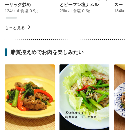
ーリック炒め
とピーマン塩ナムル
スー
124
kcal
食塩
0.9
g
29
kcal
食塩
0.6
g
184
kcal
もっと見る
脂質控えめでお肉を楽しみたい