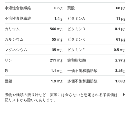
水溶性食物繊維
0.6
g
葉酸
68
µg
不溶性食物繊維
1.4
g
ビタミンA
11
µg
カリウム
566
mg
ビタミンD
0.1
µg
カルシウム
55
mg
ビタミンK
61
µg
マグネシウム
35
mg
ビタミンE
0.5
mg
リン
211
mg
飽和脂肪酸
2.97
g
鉄
1.1
mg
一価不飽和脂肪酸
3.46
g
亜鉛
1.9
mg
多価不飽和脂肪酸
1.08
g
煮物や麺類の残り汁など、実際には食さないと想定される栄養価は、上
記リストから除いてあります。