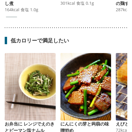
し煮
301
kcal
食塩
0.1
g
の鶏す
164
kcal
食塩
1.0
g
287
kcal
低カロリーで満足したい
お弁当に レンジでえのき
にんにくの芽と蒟蒻の味
えびと
とピーマン塩ナムル
噌炒め
72
kcal