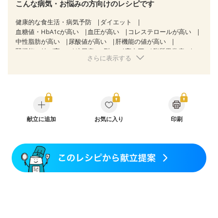
こんな病気・お悩みの方向けのレシピです
健康的な食生活・病気予防
ダイエット
血糖値・HbA1cが高い
血圧が高い
コレステロールが高い
中性脂肪が高い
尿酸値が高い
肝機能の値が高い
腎機能の値が高い
糖尿病（2型）
高血圧
脂質異常症
さらに表示する
高尿酸血症（痛風）
狭心症
心筋梗塞
心臓弁膜症
心不全
胃ポリープ
逆流性食道炎
胆石症
慢性膵炎（移行期・寛解期）
非アルコール性脂肪肝
痔
慢性便秘症
過敏性腸症候群（IBS）
睡眠時無呼吸症候群
糖尿病性腎症（第１期）
糖尿病性腎症（第２期）
糖尿病性腎症（第３期）
CKD（ステージ１）
CKD（ステージ２）
献立に追加
乳がん（抗がん剤治療中）
お気に入り
印刷
乳がん（ホルモン療法中）
乳がん（放射線治療中）
乳がん治療を終えた方・経過観察中の方など
胃がん（抗がん剤治療中）
胃がん治療を終えた方・経過観察中の方
大腸がん治療を終えた方・経過観察中の方
大腸がん（抗がん剤治療中）
大腸がん（放射線治療中）
飲み込みにくい
食欲がない
消化不良
妊娠中(初期)
妊婦健診・体重増加が気になる（初期）
妊婦健診・血圧が気になる（初期）
妊婦健診・血糖値が気になる（初期）
妊娠高血圧(中期)