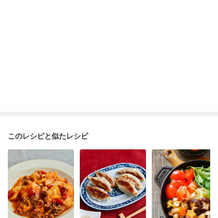
妊娠糖尿病(初期)
産後（母乳）
産後（混合栄養）
産後（ミルク）
骨折
骨粗しょう症
関節リウマチ
乾癬
フレイル（年齢に合わせた体作り）
低栄養予防
貧血対策
ニキビ・肌荒れ
妊活中
更年期
このレシピと似たレシピ