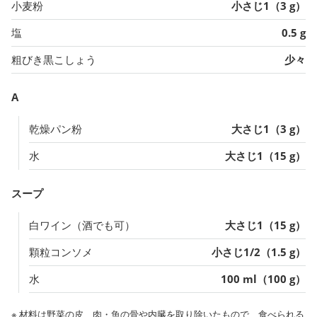
小麦粉
小さじ1（3 g）
塩
0.5 g
粗びき黒こしょう
少々
A
乾燥パン粉
大さじ1（3 g）
水
大さじ1（15 g）
スープ
白ワイン（酒でも可）
大さじ1（15 g）
顆粒コンソメ
小さじ1/2（1.5 g）
水
100 ml（100 g）
※ 材料は野菜の皮、肉・魚の骨や内臓を取り除いたもので、食べられる