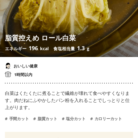
脂質控えめ ロール白菜
196
1.3
エネルギー
kcal
食塩相当量
g
おいしい健康
1時間以内
白菜はくたくたに煮ることで繊維が壊れて食べやすくなりま
す。肉だねにふやかしたパン粉を入れることでしっとりと仕
上がります。
手間カット
脂質カット
塩分カット
カロリーカット