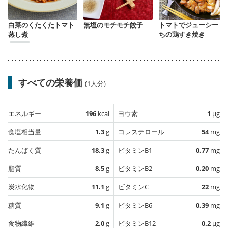
白菜のくたくたトマト
無塩のモチモチ餃子
トマトでジューシー う
蒸し煮
ちの鶏すき焼き
すべての栄養価
(1人分)
エネルギー
196
kcal
ヨウ素
1
µg
食塩相当量
1.3
g
コレステロール
54
mg
たんぱく質
18.3
g
ビタミンB1
0.77
mg
脂質
8.5
g
ビタミンB2
0.20
mg
炭水化物
11.1
g
ビタミンC
22
mg
糖質
9.1
g
ビタミンB6
0.39
mg
食物繊維
2.0
g
ビタミンB12
0.2
µg