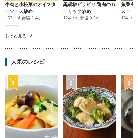
牛肉と小松菜のオイスタ
黒胡椒ビリビリ 鶏肉のガ
魚香肉
ーソース炒め
ーリック炒め
スー
153
kcal
食塩
1.4
g
124
kcal
食塩
0.9
g
184
kcal
もっと見る
人気のレシピ