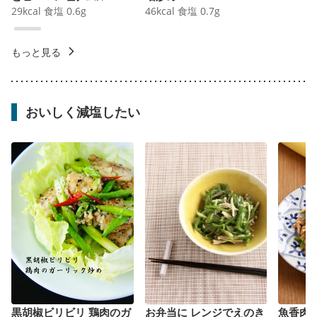
29
kcal
食塩
0.6
g
46
kcal
食塩
0.7
g
もっと見る
おいしく減塩したい
黒胡椒ビリビリ 鶏肉のガ
お弁当に レンジでえのき
魚香肉