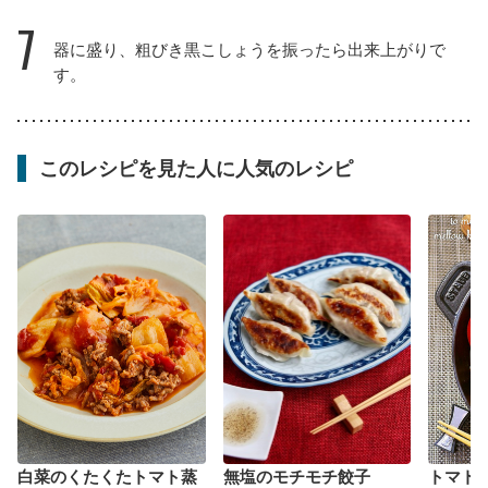
7
器に盛り、粗びき黒こしょうを振ったら出来上がりで
す。
このレシピを見た人に人気のレシピ
白菜のくたくたトマト蒸
無塩のモチモチ餃子
トマト