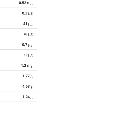
0.52
mg
0.3
µg
41
µg
78
µg
0.7
µg
32
µg
1.2
mg
1.77
g
酸
4.58
g
酸
1.24
g