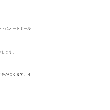
ットにオートミール
ぶします。
き色がつくまで、４