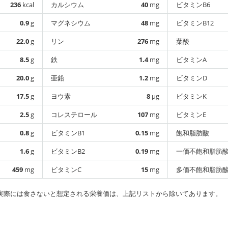
236
kcal
カルシウム
40
mg
ビタミンB6
0.9
g
マグネシウム
48
mg
ビタミンB12
22.0
g
リン
276
mg
葉酸
8.5
g
鉄
1.4
mg
ビタミンA
20.0
g
亜鉛
1.2
mg
ビタミンD
17.5
g
ヨウ素
8
µg
ビタミンK
2.5
g
コレステロール
107
mg
ビタミンE
0.8
g
ビタミンB1
0.15
mg
飽和脂肪酸
1.6
g
ビタミンB2
0.19
mg
一価不飽和脂肪
459
mg
ビタミンC
15
mg
多価不飽和脂肪
実際には食さないと想定される栄養価は、上記リストから除いてあります。