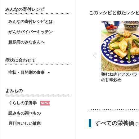
妊婦健診・血圧が気にな
産後（母乳）
産後（
みんなの寄付レシピ
このレシピと似たレシ
フレイル（年齢に合わせ
みんなの寄付レシピとは
がんサバイバーキッチン
糖尿病のみなさんへ
症状に合わせて
症状・目的別の食事
鶏むね肉とアスパラ
の甘辛炒め
よみもの
くらしの栄養学
読みもの調べもの
すべての栄養価
月刊おいしい健康
(