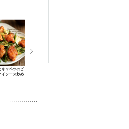
娠糖尿病(初期)
とキャベツのピ
鶏肉のポテトとアス
チキンロール マスタ
たけのこと鶏
オイソース炒め
パラのスープ煮
ードソース
肉蒸し