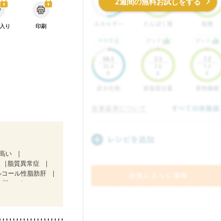
2週間の無料お試しをする
入り
印刷
が高い
脂質異常症
ルコール性脂肪肝
２期）
治療中）
）