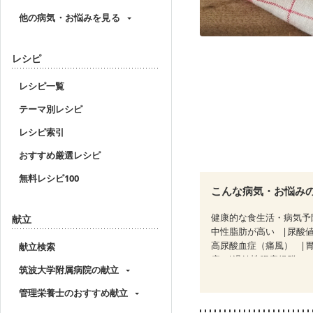
他の病気・お悩みを見る
レシピ
レシピ一覧
テーマ別レシピ
レシピ索引
おすすめ厳選レシピ
無料レシピ100
こんな病気・お悩み
健康的な食生活・病気予
献立
中性脂肪が高い
尿酸
高尿酸血症（痛風）
献立検索
痔
過敏性腸症候群（I
筑波大学附属病院の献立
糖尿病性腎症（第３期）
CKD（ステージ３b）
管理栄養士のおすすめ献立
乳がん治療を終えた方・