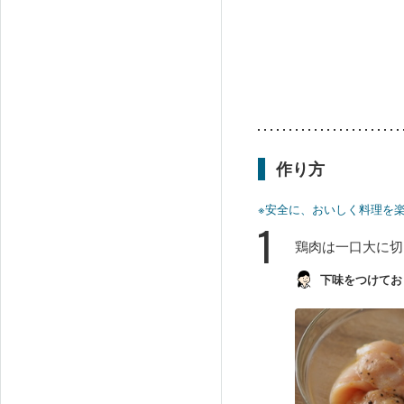
作り方
※安全に、おいしく料理を
1
鶏肉は一口大に切
下味をつけてお