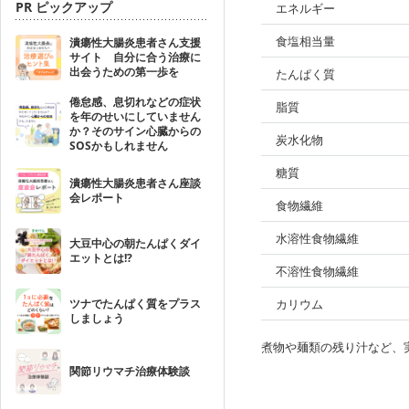
PR ピックアップ
エネルギー
食塩相当量
潰瘍性大腸炎患者さん支援
サイト 自分に合う治療に
出会うための第一歩を
たんぱく質
倦怠感、息切れなどの症状
脂質
を年のせいにしていません
か？そのサイン心臓からの
炭水化物
SOSかもしれません
糖質
潰瘍性大腸炎患者さん座談
会レポート
食物繊維
水溶性食物繊維
大豆中心の朝たんぱくダイ
エットとは!?
不溶性食物繊維
ツナでたんぱく質をプラス
カリウム
しましょう
煮物や麺類の残り汁など、
関節リウマチ治療体験談