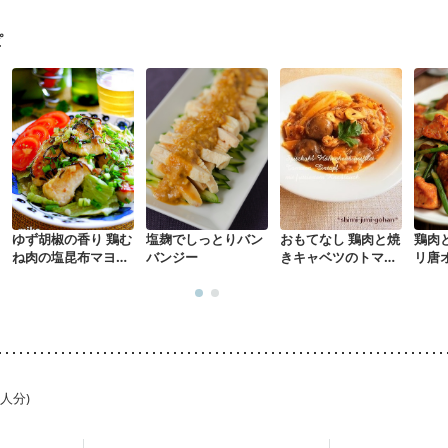
る（初期）
妊婦健診・血糖値が気になる（初期）
妊娠高血圧(中期)
妊
混合栄養）
産後（ミルク）
骨折
関節リウマチ
乾癬
ピ
た体作り）
貧血対策
ニキビ・肌荒れ
妊活中
更年期
ゆず胡椒の香り 鶏む
塩麹でしっとりバン
おもてなし 鶏肉と焼
鶏肉
ね肉の塩昆布マヨソ
バンジー
きキャベツのトマト
リ唐
ース
煮
1人分)