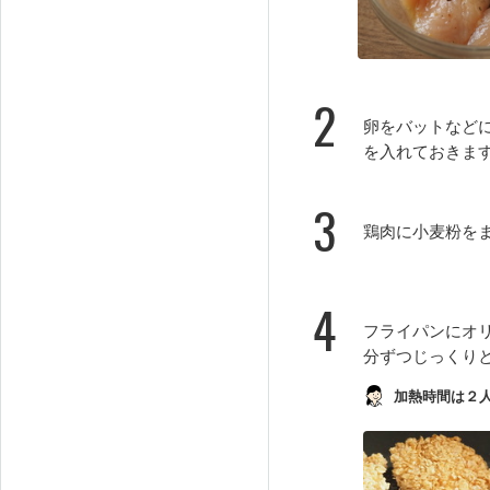
2
卵をバットなど
を入れておきま
3
鶏肉に小麦粉を
4
フライパンにオ
分ずつじっくり
加熱時間は２