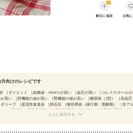
献立に追加
お気に
の方向けのレシピです
防
ダイエット
血糖値・HbA1cが高い
血圧が高い
コレステロール
値が高い
肝機能の値が高い
腎機能の値が高い
糖尿病（2型）
高血圧
胃ポリープ
逆流性食道炎
胆石症
慢性膵炎（移行期・寛解期）
非ア
BS）
睡眠時無呼吸症候群
糖尿病性腎症（第１期）
糖尿病性腎症（第
さらに表示する
CKD（ステージ１）
CKD（ステージ２）
CKD（ステージ３a）
乳がん（抗がん剤治療中）
乳がん（ホルモン療法中）
乳がん（放射線
経過観察中の方など
妊娠中(初期)
妊婦健診・体重増加が気になる（初期