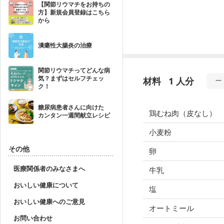
【関節リウマチをお持ちの
方】新規会員登録はこちら
から
潰瘍性大腸炎の治療
関節リウマチってどんな病
気？まずはセルフチェッ
材料
1 人分
ク！
糖尿病患者さんに向けた
鶏むね肉（皮なし）
カンタン一週間献立レシピ
小麦粉
その他
卵
医療関係者のみなさまへ
牛乳
おいしい健康について
塩
おいしい健康へのご意見
オートミール
お問い合わせ