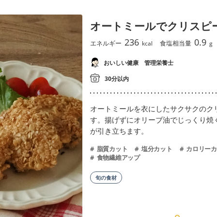
オートミールでクリスピ
236
0.9
エネルギー
食塩相当量
kcal
g
おいしい健康 管理栄養士
30分以内
オートミールを衣にしたサクサクのク
す。揚げずにオリーブ油でじっくり焼
が引き立ちます。
脂質カット
塩分カット
カロリーカ
食物繊維アップ
旬の食材