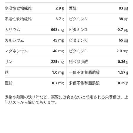
水溶性食物繊維
2.9
g
葉酸
83
µg
不溶性食物繊維
3.7
g
ビタミンA
38
µg
カリウム
668
mg
ビタミンD
0.7
µg
カルシウム
45
mg
ビタミンK
65
µg
マグネシウム
40
mg
ビタミンE
2.0
mg
リン
225
mg
飽和脂肪酸
0.36
g
鉄
1.0
mg
一価不飽和脂肪酸
1.57
g
亜鉛
0.7
mg
多価不飽和脂肪酸
0.29
g
煮物や麺類の残り汁など、実際には食さないと想定される栄養価は、上
記リストから除いてあります。