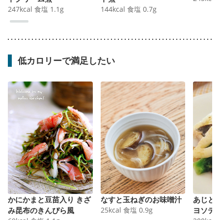
247
kcal
食塩
1.1
g
144
kcal
食塩
0.7
g
低カロリーで満足したい
かにかまと豆苗入り きざ
なすと玉ねぎのお味噌汁
あじと
み昆布のきんぴら風
25
kcal
食塩
0.9
g
ヨソテ