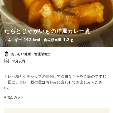
たらとじゃがいもの洋風カレー煮
142
1.2
エネルギー
kcal
食塩相当量
g
おいしい健康 管理栄養士
30分以内
カレー粉とケチャップの味付けで淡白なたらをご飯のすすむ
一皿に。カレー粉の量はお好みに合わせてお楽しみくださ
い。
塩分カット