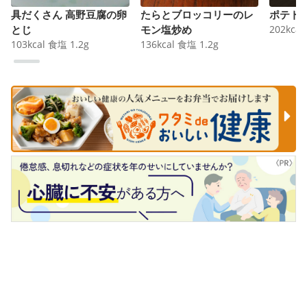
具だくさん 高野豆腐の卵
たらとブロッコリーのレ
ポテト
とじ
モン塩炒め
202
kcal
103
kcal
食塩
1.2
g
136
kcal
食塩
1.2
g