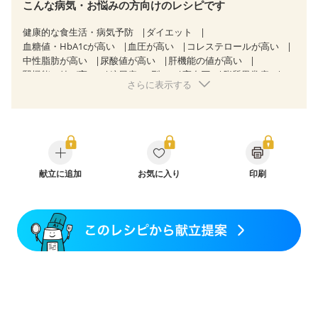
こんな病気・お悩みの方向けのレシピです
健康的な食生活・病気予防
ダイエット
血糖値・HbA1cが高い
血圧が高い
コレステロールが高い
中性脂肪が高い
尿酸値が高い
肝機能の値が高い
腎機能の値が高い
糖尿病（2型）
高血圧
脂質異常症
さらに表示する
高尿酸血症（痛風）
狭心症
心筋梗塞
心臓弁膜症
心不全
胃ポリープ
胆石症
慢性膵炎（移行期・寛解期）
非アルコール性脂肪肝
過敏性腸症候群（IBS）
睡眠時無呼吸症候群
糖尿病性腎症（第１期）
糖尿病性腎症（第２期）
糖尿病性腎症（第３期）
CKD（ステージ１）
CKD（ステージ２）
CKD（ステージ３a）
献立に追加
乳がん（抗がん剤治療中）
お気に入り
印刷
乳がん（ホルモン療法中）
乳がん（放射線治療中）
乳がん治療を終えた方・経過観察中の方など
食欲がない
産後（ミルク）
骨折
骨粗しょう症
関節リウマチ
乾癬
フレイル（年齢に合わせた体作り）
貧血対策
ニキビ・肌荒れ
妊活中
更年期