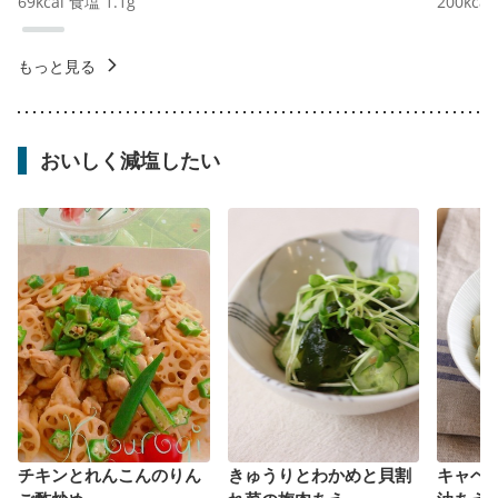
69
kcal
食塩
1.1
g
200
kcal
もっと見る
おいしく減塩したい
チキンとれんこんのりん
きゅうりとわかめと貝割
キャベ