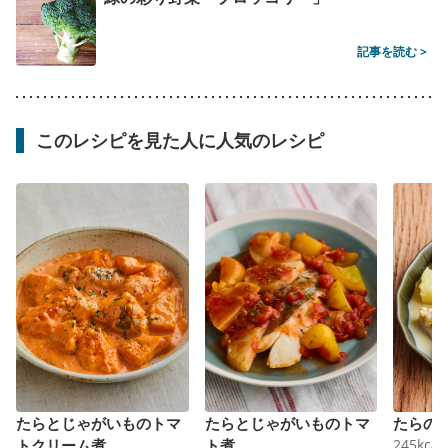
記事を読む >
このレシピを見た人に人気のレシピ
たらとじゃがいものトマ
たらとじゃがいものトマ
たらの
トクリーム煮
ト煮
245
kcal