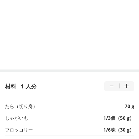
材料
1 人分
たら（切り身）
70 g
じゃがいも
1/3個（50 g）
ブロッコリー
1/6株（30 g）