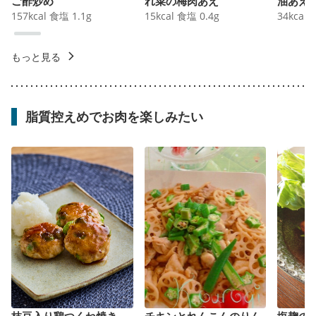
ご酢炒め
れ菜の梅肉あえ
油あえ
157
kcal
食塩
1.1
g
15
kcal
食塩
0.4
g
34
kcal
もっと見る
脂質控えめでお肉を楽しみたい
枝豆入り鶏つくね焼き
チキンとれんこんのりん
塩麹の