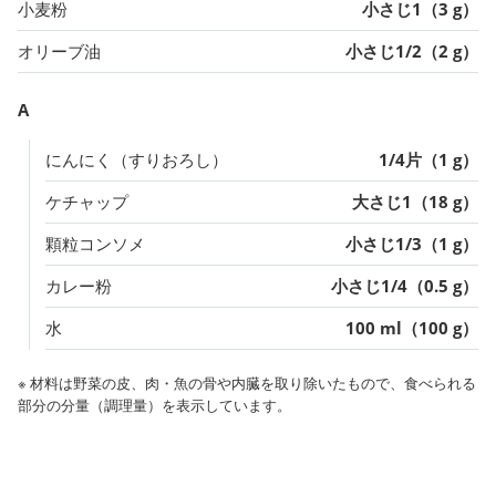
小麦粉
小さじ1（3 g）
オリーブ油
小さじ1/2（2 g）
A
にんにく（すりおろし）
1/4片（1 g）
ケチャップ
大さじ1（18 g）
顆粒コンソメ
小さじ1/3（1 g）
カレー粉
小さじ1/4（0.5 g）
水
100 ml（100 g）
※ 材料は野菜の皮、肉・魚の骨や内臓を取り除いたもので、食べられる
部分の分量（調理量）を表示しています。