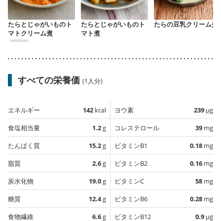
たらとじゃがいものト
たらとじゃがいものト
たらの豆乳クリーム煮
マトクリーム煮
マト煮
すべての栄養価
(1人分)
エネルギー
142
kcal
ヨウ素
239
µg
食塩相当量
1.2
g
コレステロール
39
mg
たんぱく質
15.2
g
ビタミンB1
0.18
mg
脂質
2.6
g
ビタミンB2
0.16
mg
炭水化物
19.0
g
ビタミンC
58
mg
糖質
12.4
g
ビタミンB6
0.28
mg
食物繊維
6.6
g
ビタミンB12
0.9
µg