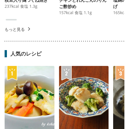
237
kcal
食塩
1.3
g
ご酢炒め
げ
157
kcal
食塩
1.1
g
165
kcal
もっと見る
人気のレシピ