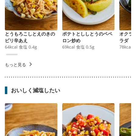
とうもろこしとえのきの
ポテトとししとうのペペ
オクラ
ピリ辛あえ
ロン炒め
ラダ
64
kcal
食塩
0.4
g
69
kcal
食塩
0.5
g
78
kcal
もっと見る
おいしく減塩したい