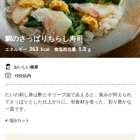
鯛のさっぱりちらし寿司
363
1.3
エネルギー
kcal
食塩相当量
g
おいしい健康
15分以内
たいの刺し身は酢とオリーブ油であえると、臭みが抑えられ
てさっぱりとした仕上がりに。旬食材を使った、彩り豊かな
一皿です。
塩分カット