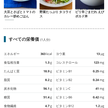
大豆とさばとトマトの
野菜たっぷり タコライ
ピリ辛ごまだれ えびア
カレー炒めごはん
ス
ボカド丼
すべての栄養価
(1人分)
エネルギー
363
kcal
ヨウ素
13
µg
食塩相当量
1.3
g
コレステロール
123
mg
たんぱく質
18.9
g
ビタミンB1
0.25
mg
脂質
8.2
g
ビタミンB2
0.24
mg
炭水化物
56.1
g
ビタミンC
41
mg
糖質
51.4
g
ビタミンB6
0.42
mg
食物繊維
4.7
g
ビタミンB12
1.2
µg