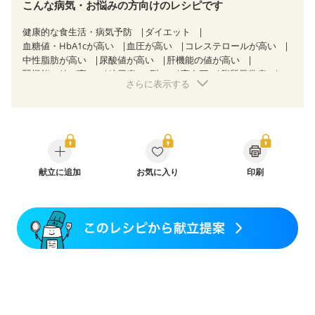
こんな病気・お悩みの方向けのレシピです
健康的な食生活・病気予防
ダイエット
血糖値・HbA1cが高い
血圧が高い
コレステロールが高い
中性脂肪が高い
尿酸値が高い
肝機能の値が高い
腎機能の値が高い
糖尿病（2型）
高血圧
脂質異常症
さらに表示する
高尿酸血症（痛風）
胃ポリープ
逆流性食道炎
胆石症
慢性膵炎（移行期・寛解期）
非アルコール性脂肪肝
痔
慢性便秘症
過敏性腸症候群（IBS）
睡眠時無呼吸症候群
糖尿病性腎症（第１期）
糖尿病性腎症（第２期）
糖尿病性腎症（第３期）
CKD（ステージ１）
CKD（ステージ２）
CKD（ステージ３a）
CKD（ステージ３b）
献立に追加
乳がん（抗がん剤治療中）
お気に入り
印刷
乳がん（ホルモン療法中）
乳がん（放射線治療中）
乳がん治療を終えた方・経過観察中の方など
食欲がない
産後（母乳）
産後（混合栄養）
産後（ミルク）
骨折
骨粗しょう症
関節リウマチ
乾癬
フレイル（年齢に合わせた体作り）
低栄養予防
貧血対策
ニキビ・肌荒れ
妊活中
更年期