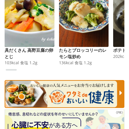
具だくさん 高野豆腐の卵
たらとブロッコリーのレ
ポテト
とじ
モン塩炒め
202
kcal
103
kcal
食塩
1.2
g
136
kcal
食塩
1.2
g