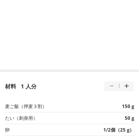
材料
1 人分
麦ご飯（押麦３割）
150 g
たい（刺身用）
50 g
卵
1/2個（25 g）