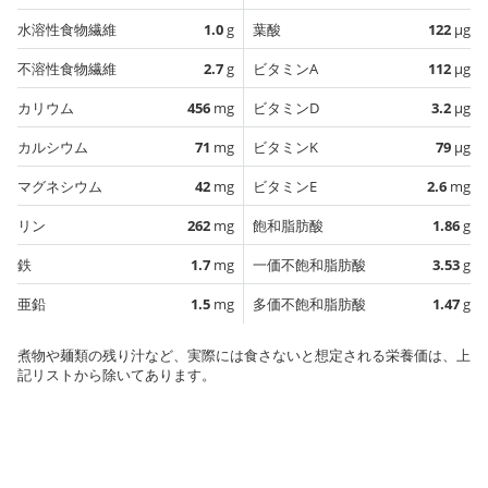
水溶性食物繊維
1.0
g
葉酸
122
µg
不溶性食物繊維
2.7
g
ビタミンA
112
µg
カリウム
456
mg
ビタミンD
3.2
µg
カルシウム
71
mg
ビタミンK
79
µg
マグネシウム
42
mg
ビタミンE
2.6
mg
リン
262
mg
飽和脂肪酸
1.86
g
鉄
1.7
mg
一価不飽和脂肪酸
3.53
g
亜鉛
1.5
mg
多価不飽和脂肪酸
1.47
g
煮物や麺類の残り汁など、実際には食さないと想定される栄養価は、上
記リストから除いてあります。