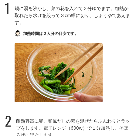
1
鍋に湯を沸かし、菜の花を入れて２分ゆでます。粗熱が
取れたら水けを絞って３cm幅に切り、しょうゆであえま
す。
加熱時間は２人分の目安です。
2
耐熱容器に卵、和風だしの素を混ぜたらふんわりとラッ
プをします。電子レンジ（600w）で１分加熱し、そぼ
ろ状にほぐします。