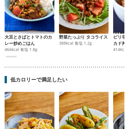
大豆とさばとトマトのカ
野菜たっぷり タコライス
ピリ辛
レー炒めごはん
388
kcal
食塩
1.2
g
カド丼
466
kcal
食塩
1.8
g
414
kcal
低カロリーで満足したい