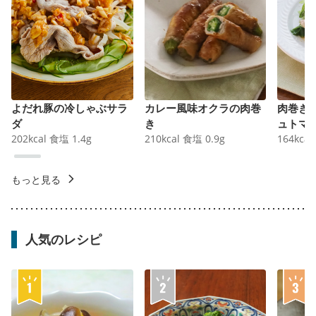
よだれ豚の冷しゃぶサラ
カレー風味オクラの肉巻
肉巻き
ダ
き
ュトマ
202
kcal
食塩
1.4
g
210
kcal
食塩
0.9
g
164
kcal
もっと見る
人気のレシピ