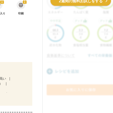
2週間の無料お試しをする
入り
印刷
が高い
）
a）
気になる（初期）
娠糖尿病(初期)