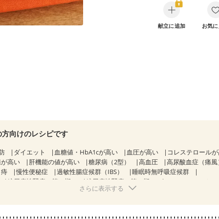
献立に追加
お気に
の方向けのレシピです
防
ダイエット
血糖値・HbA1cが高い
血圧が高い
コレステロール
値が高い
肝機能の値が高い
糖尿病（2型）
高血圧
高尿酸血症（痛風
痔
慢性便秘症
過敏性腸症候群（IBS）
睡眠時無呼吸症候群
糖尿病性腎症（第２期）
糖尿病性腎症（第３期）
CKD（ステージ３
さらに表示する
）
乳がん（ホルモン療法中）
乳がん（放射線治療中）
経過観察中の方など
食欲がない
妊娠中(初期)
妊婦健診・体重増加が
る（初期）
妊婦健診・血糖値が気になる（初期）
妊娠高血圧(中期)
妊