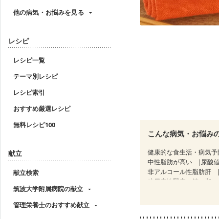
他の病気・お悩みを見る
レシピ
レシピ一覧
テーマ別レシピ
レシピ索引
おすすめ厳選レシピ
無料レシピ100
こんな病気・お悩み
健康的な食生活・病気予
献立
中性脂肪が高い
尿酸
非アルコール性脂肪肝
献立検索
糖尿病性腎症（第１期）
筑波大学附属病院の献立
乳がん（抗がん剤治療中
乳がん治療を終えた方・
管理栄養士のおすすめ献立
妊婦健診・血圧が気にな