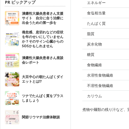
PR ピックアップ
エネルギー
食塩相当量
潰瘍性大腸炎患者さん支援
サイト 自分に合う治療に
出会うための第一歩を
たんぱく質
倦怠感、息切れなどの症状
脂質
を年のせいにしていません
か？そのサイン心臓からの
炭水化物
SOSかもしれません
糖質
潰瘍性大腸炎患者さん座談
会レポート
食物繊維
水溶性食物繊維
大豆中心の朝たんぱくダイ
エットとは!?
不溶性食物繊維
ツナでたんぱく質をプラス
カリウム
しましょう
煮物や麺類の残り汁など、
関節リウマチ治療体験談