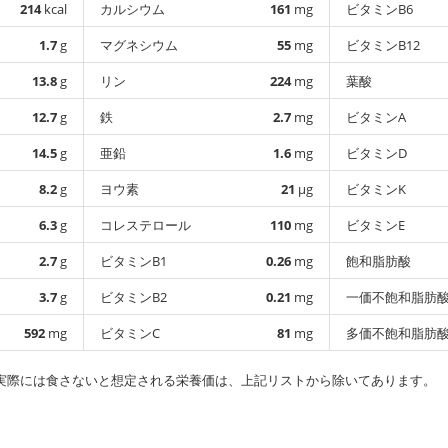
214
kcal
カルシウム
161
mg
ビタミンB6
1.7
g
マグネシウム
55
mg
ビタミンB12
13.8
g
リン
224
mg
葉酸
12.7
g
鉄
2.7
mg
ビタミンA
14.5
g
亜鉛
1.6
mg
ビタミンD
8.2
g
ヨウ素
21
µg
ビタミンK
6.3
g
コレステロール
110
mg
ビタミンE
2.7
g
ビタミンB1
0.26
mg
飽和脂肪酸
3.7
g
ビタミンB2
0.21
mg
一価不飽和脂肪
592
mg
ビタミンC
81
mg
多価不飽和脂肪
実際には食さないと想定される栄養価は、上記リストから除いてあります。