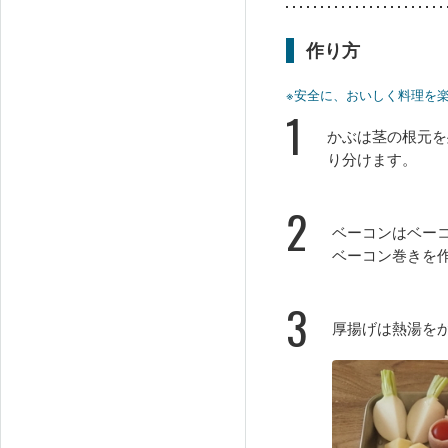
作り方
※安全に、おいしく料理を
1
かぶは茎の根元を
り分けます。
2
ベーコンはベー
ベーコン巻きを
3
厚揚げは熱湯を