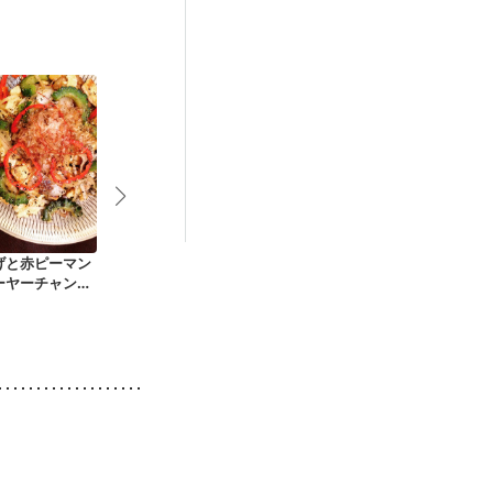
げと赤ピーマン
厚揚げ蒟蒻しし唐甘
厚揚げときくらげの
夏野菜たっぷ
ーヤーチャンプ
辛炒め
チャンプルー
しおでん