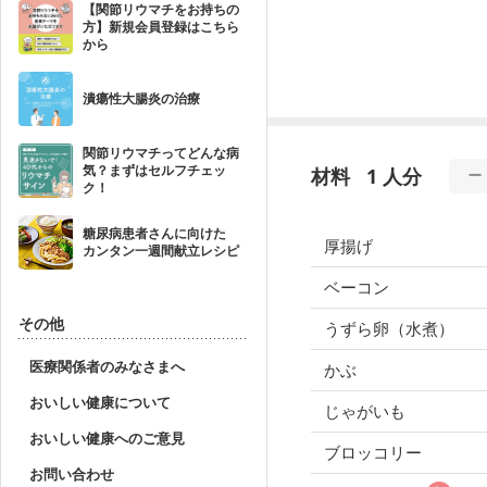
【関節リウマチをお持ちの
方】新規会員登録はこちら
から
潰瘍性大腸炎の治療
関節リウマチってどんな病
気？まずはセルフチェッ
材料
1 人分
ク！
糖尿病患者さんに向けた
厚揚げ
カンタン一週間献立レシピ
ベーコン
その他
うずら卵（水煮）
医療関係者のみなさまへ
かぶ
おいしい健康について
じゃがいも
おいしい健康へのご意見
ブロッコリー
お問い合わせ