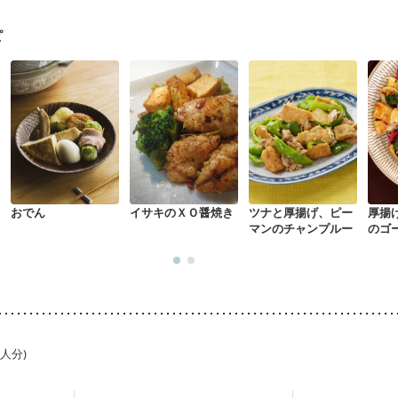
混合栄養）
産後（ミルク）
骨折
骨粗しょう症
関節リウマチ
乾癬
た体作り）
低栄養予防
貧血対策
ニキビ・肌荒れ
妊活中
更年期
ピ
おでん
イサキのＸＯ醤焼き
ツナと厚揚げ、ピー
厚揚
マンのチャンプルー
のゴ
ル
1人分)