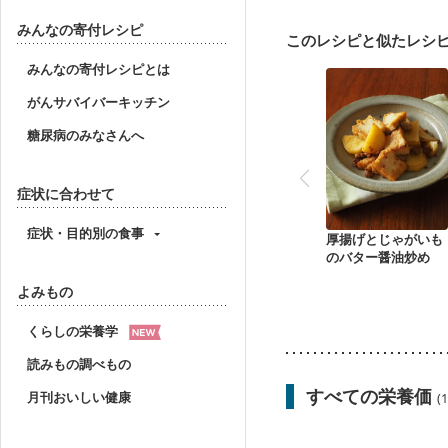
産後（母乳）
産後（
フレイル（年齢に合わせ
みんなの寄付レシピ
このレシピと似たレシ
みんなの寄付レシピとは
がんサバイバーキッチン
糖尿病のみなさんへ
症状に合わせて
症状・目的別の食事
厚揚げとじゃがいも
のバター醤油炒め
よみもの
くらしの栄養学
読みもの調べもの
すべての栄養価
月刊おいしい健康
(