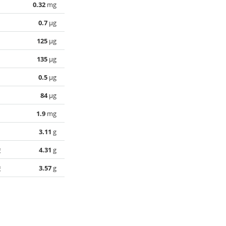
0.32
mg
0.7
µg
125
µg
135
µg
0.5
µg
84
µg
1.9
mg
3.11
g
酸
4.31
g
酸
3.57
g