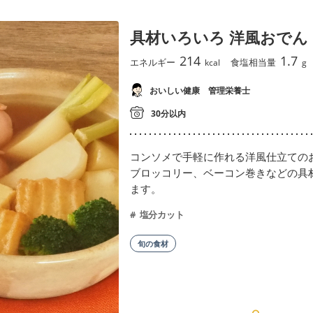
具材いろいろ 洋風おでん
214
1.7
エネルギー
食塩相当量
kcal
g
おいしい健康 管理栄養士
30分以内
コンソメで手軽に作れる洋風仕立ての
ブロッコリー、ベーコン巻きなどの具
ます。
塩分カット
旬の食材