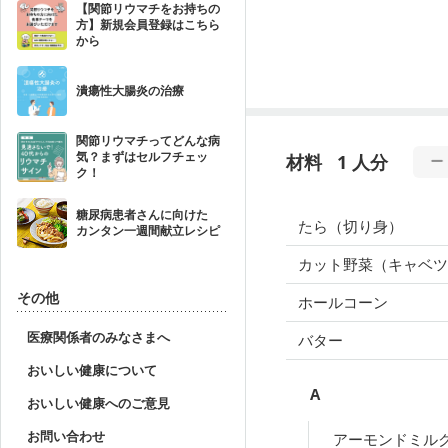
【関節リウマチをお持ちの
方】新規会員登録はこちら
から
潰瘍性大腸炎の治療
関節リウマチってどんな病
気？まずはセルフチェッ
材料
1 人分
ク！
糖尿病患者さんに向けた
たら（切り身）
カンタン一週間献立レシピ
カット野菜（キャベツ
その他
ホールコーン
医療関係者のみなさまへ
バター
おいしい健康について
A
おいしい健康へのご意見
お問い合わせ
アーモンドミル