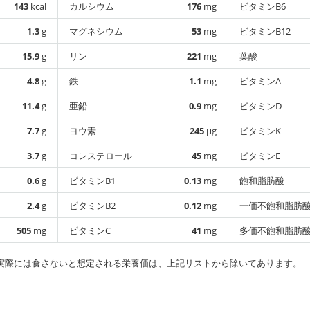
143
kcal
カルシウム
176
mg
ビタミンB6
1.3
g
マグネシウム
53
mg
ビタミンB12
15.9
g
リン
221
mg
葉酸
4.8
g
鉄
1.1
mg
ビタミンA
11.4
g
亜鉛
0.9
mg
ビタミンD
7.7
g
ヨウ素
245
µg
ビタミンK
3.7
g
コレステロール
45
mg
ビタミンE
0.6
g
ビタミンB1
0.13
mg
飽和脂肪酸
2.4
g
ビタミンB2
0.12
mg
一価不飽和脂肪
505
mg
ビタミンC
41
mg
多価不飽和脂肪
実際には食さないと想定される栄養価は、上記リストから除いてあります。