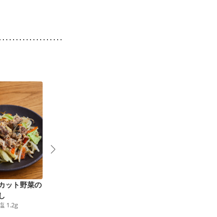
カット野菜の
レンジで３分 焼き鮭
カット野菜で チーズ
し
のバタポン蒸し
タッカルビ
塩
1.2
g
215
kcal
食塩
1.8
g
218
kcal
食塩
1.4
g
2