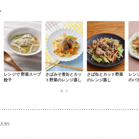
になる（初期）
妊婦健診・血圧が気になる（初期）
なる（初期）
妊娠高血圧(中期)
妊娠糖尿病(初期)
産後（母乳）
産
ピ
骨粗しょう症
関節リウマチ
乾癬
フレイル（年齢に合わせた体作り
中
更年期
レンジで 野菜スープ
さばみそ煮缶とカッ
さば缶とカット野菜
レン
餃子
ト野菜のレンジ蒸し
のレンジ蒸し
のバ
1人分)