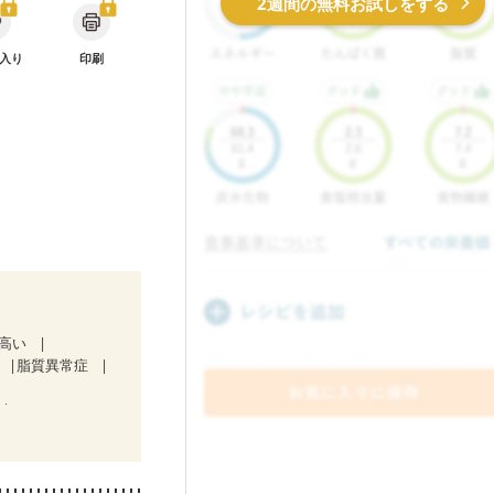
2週間の無料お試しをする
入り
印刷
が高い
脂質異常症
）
ど
妊娠中(初期)