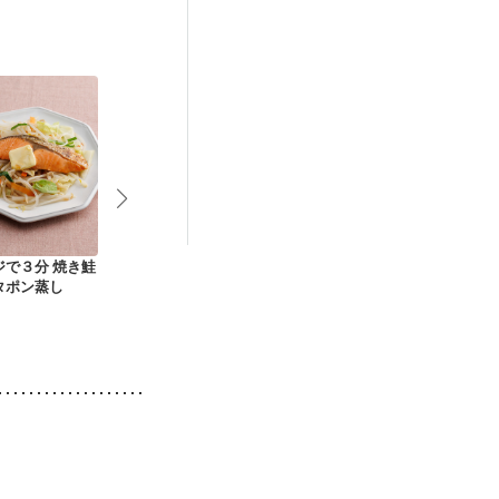
後（混合栄養）
）
貧血対策
ジで３分 焼き鮭
カット野菜で チーズ
カット野菜で 鮭のち
カット野菜で
タポン蒸し
タッカルビ
ゃんちゃん炒め
つおのカルパ