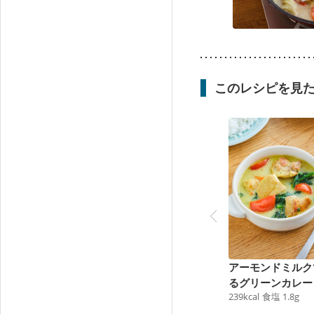
このレシピを見
アーモンドミルク
るグリーンカレー
239
kcal
食塩
1.8
g