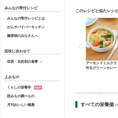
妊婦健診・体重増加が気
妊婦健診・血糖値が気に
みんなの寄付レシピ
このレシピと似たレシ
産後（ミルク）
骨折
ニキビ・肌荒れ
妊活
みんなの寄付レシピとは
がんサバイバーキッチン
糖尿病のみなさんへ
症状に合わせて
症状・目的別の食事
アーモンドミルクで
作るグリーンカレー
よみもの
くらしの栄養学
読みもの調べもの
すべての栄養価
月刊おいしい健康
(