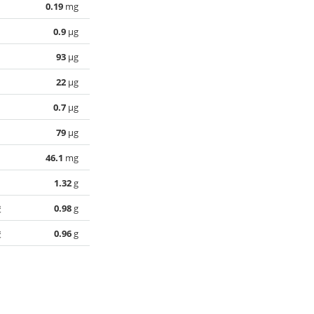
0.19
mg
0.9
µg
93
µg
22
µg
0.7
µg
79
µg
46.1
mg
1.32
g
酸
0.98
g
酸
0.96
g