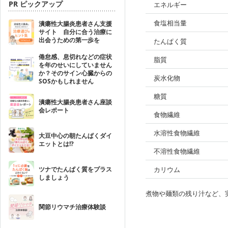
PR ピックアップ
エネルギー
食塩相当量
潰瘍性大腸炎患者さん支援
サイト 自分に合う治療に
出会うための第一歩を
たんぱく質
倦怠感、息切れなどの症状
脂質
を年のせいにしていません
か？そのサイン心臓からの
炭水化物
SOSかもしれません
糖質
潰瘍性大腸炎患者さん座談
会レポート
食物繊維
水溶性食物繊維
大豆中心の朝たんぱくダイ
エットとは!?
不溶性食物繊維
ツナでたんぱく質をプラス
カリウム
しましょう
煮物や麺類の残り汁など、
関節リウマチ治療体験談