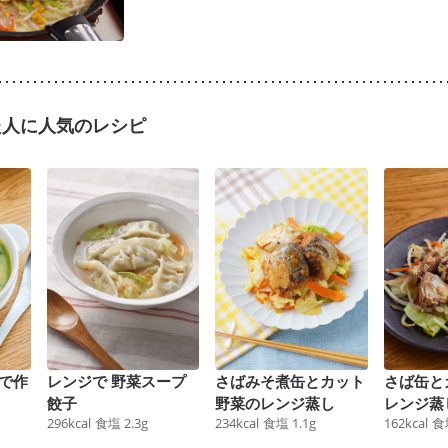
た人に人気のレシピ
で作
レンジで 野菜スープ
さばみそ煮缶とカット
さば缶と
餃子
野菜のレンジ蒸し
レンジ蒸
296
kcal
食塩
2.3
g
234
kcal
食塩
1.1
g
162
kcal
食