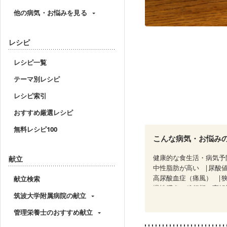
他の病気・お悩みを見る
レシピ
レシピ一覧
テーマ別レシピ
レシピ索引
おすすめ厳選レシピ
無料レシピ100
こんな病気・お悩み
健康的な食生活・病気予
献立
中性脂肪が高い
尿酸
高尿酸血症（痛風）
献立検索
慢性膵炎（移行期・寛解
筑波大学附属病院の献立
睡眠時無呼吸症候群
CKD（ステージ１）
C
管理栄養士のおすすめ献立
乳がん（ホルモン療法中