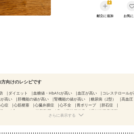
献立に追加
お気に
の方向けのレシピです
防
ダイエット
血糖値・HbA1cが高い
血圧が高い
コレステロール
値が高い
肝機能の値が高い
腎機能の値が高い
糖尿病（2型）
高血圧
狭心症
心筋梗塞
心臓弁膜症
心不全
胃ポリープ
胆石症
期）
非アルコール性脂肪肝
痔
慢性便秘症
過敏性腸症候群（IBS）
さらに表示する
糖尿病性腎症（第１期）
糖尿病性腎症（第２期）
糖尿病性腎症（第３期
KD（ステージ２）
CKD（ステージ３a）
乳がん（抗がん剤治療中）
）
乳がん（放射線治療中）
乳がん治療を終えた方・経過観察中の方な