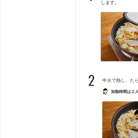
します。
2
中火で熱し、た
加熱時間は２