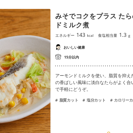
みそでコクをプラス た
ドミルク煮
143
1.3
エネルギー
食塩相当量
kcal
g
おいしい健康
15分以内
アーモンドミルクを使い、脂質を抑え
の香ばしい風味に淡白なたらがよく合
で手軽にどうぞ。
脂質カット
塩分カット
カロリーカ