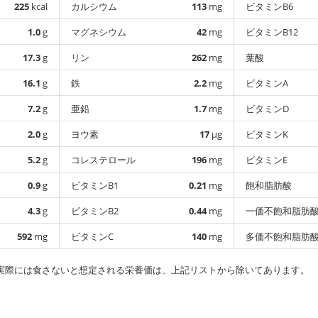
225
kcal
カルシウム
113
mg
ビタミンB6
1.0
g
マグネシウム
42
mg
ビタミンB12
17.3
g
リン
262
mg
葉酸
16.1
g
鉄
2.2
mg
ビタミンA
7.2
g
亜鉛
1.7
mg
ビタミンD
2.0
g
ヨウ素
17
µg
ビタミンK
5.2
g
コレステロール
196
mg
ビタミンE
0.9
g
ビタミンB1
0.21
mg
飽和脂肪酸
4.3
g
ビタミンB2
0.44
mg
一価不飽和脂肪
592
mg
ビタミンC
140
mg
多価不飽和脂肪
実際には食さないと想定される栄養価は、上記リストから除いてあります。