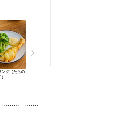
リング（たらの
豆腐と卵のチリソー
えびとブロッコリー
トマトソース
イ）
ス炒め
の卵炒め
バーグ