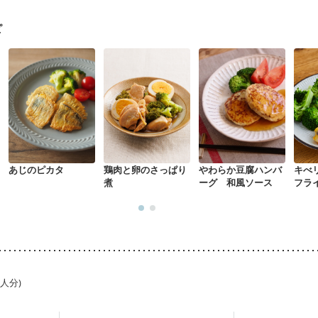
た体作り）
低栄養予防
貧血対策
ニキビ・肌荒れ
妊活中
更年期
ピ
あじのピカタ
鶏肉と卵のさっぱり
やわらか豆腐ハンバ
キべ
煮
ーグ 和風ソース
フラ
1人分)