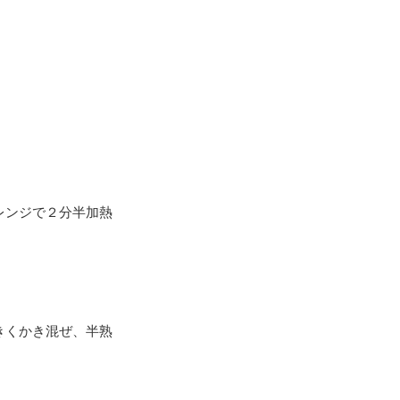
レンジで２分半加熱
きくかき混ぜ、半熟