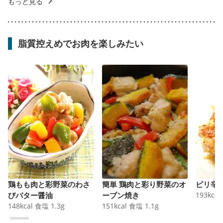
もっと見る
脂質控えめでお肉を楽しみたい
鶏もも肉と彩野菜のわさ
簡単 鶏肉と彩り野菜のオ
ピリ辛
びバター醤油
ーブン焼き
193
kcal
148
kcal
食塩
1.3
g
151
kcal
食塩
1.1
g