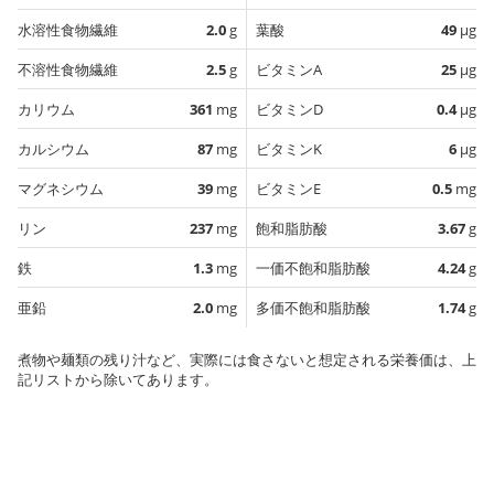
水溶性食物繊維
2.0
g
葉酸
49
µg
不溶性食物繊維
2.5
g
ビタミンA
25
µg
カリウム
361
mg
ビタミンD
0.4
µg
カルシウム
87
mg
ビタミンK
6
µg
マグネシウム
39
mg
ビタミンE
0.5
mg
リン
237
mg
飽和脂肪酸
3.67
g
鉄
1.3
mg
一価不飽和脂肪酸
4.24
g
亜鉛
2.0
mg
多価不飽和脂肪酸
1.74
g
煮物や麺類の残り汁など、実際には食さないと想定される栄養価は、上
記リストから除いてあります。