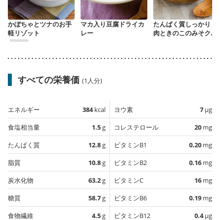
かぼちゃとツナのお手
マカ入り豆腐ドライカ
たんぱく質しっかり 豚
軽リゾット
レー
肉ときのこのみそクリ
ームドリア
すべての栄養価
(1人分)
エネルギー
384
kcal
ヨウ素
7
µg
食塩相当量
1.5
g
コレステロール
20
mg
たんぱく質
12.8
g
ビタミンB1
0.20
mg
脂質
10.8
g
ビタミンB2
0.16
mg
炭水化物
63.2
g
ビタミンC
16
mg
糖質
58.7
g
ビタミンB6
0.19
mg
食物繊維
4.5
g
ビタミンB12
0.4
µg