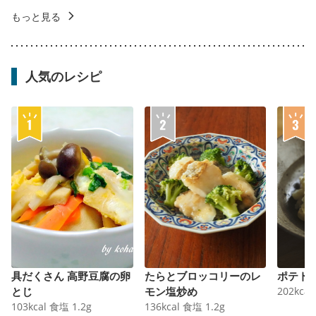
もっと見る
人気のレシピ
具だくさん 高野豆腐の卵
たらとブロッコリーのレ
ポテト
とじ
モン塩炒め
202
kcal
103
kcal
食塩
1.2
g
136
kcal
食塩
1.2
g