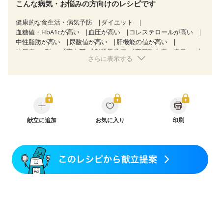
こんな病気・お悩みの方向けのレシピです
健康的な食生活・病気予防
ダイエット
血糖値・HbA1cが高い
血圧が高い
コレステロールが高い
中性脂肪が高い
尿酸値が高い
肝機能の値が高い
糖尿病（2型）
高血圧
脂質異常症
高尿酸血症（痛風）
さらに表示する
狭心症
心筋梗塞
心臓弁膜症
心不全
胆石症
非アルコール性脂肪肝
痔
慢性便秘症
過敏性腸症候群（IBS）
睡眠時無呼吸症候群
糖尿病性腎症（第１期）
糖尿病性腎症（第２期）
乳がん（抗がん剤治療中）
乳がん（ホルモン療法中）
乳がん（放射線治療中）
乳がん治療を終えた方・経過観察中の方など
献立に追加
お気に入り
食欲がない
印刷
妊娠中(初期)
妊婦健診・体重増加が気になる（初期）
妊婦健診・血圧が気になる（初期）
妊婦健診・血糖値が気になる（初期）
妊娠高血圧(中期)
妊娠糖尿病(初期)
産後（母乳）
産後（混合栄養）
産後（ミルク）
骨折
骨粗しょう症
関節リウマチ
乾癬
フレイル（年齢に合わせた体作り）
低栄養予防
貧血対策
ニキビ・肌荒れ
妊活中
更年期