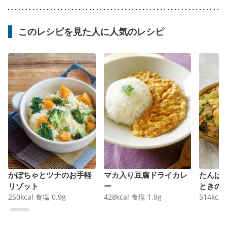
このレシピを見た人に人気のレシピ
かぼちゃとツナのお手軽
マカ入り豆腐ドライカレ
たんぱ
リゾット
ー
ときの
250
kcal
食塩
0.9
g
428
kcal
食塩
1.9
g
ドリア
514
kcal