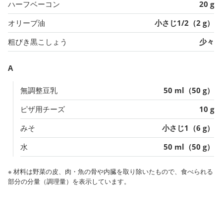
ハーフベーコン
20 g
オリーブ油
小さじ1/2（2 g）
粗びき黒こしょう
少々
A
無調整豆乳
50 ml（50 g）
ピザ用チーズ
10 g
みそ
小さじ1（6 g）
水
50 ml（50 g）
※ 材料は野菜の皮、肉・魚の骨や内臓を取り除いたもので、食べられる
部分の分量（調理量）を表示しています。