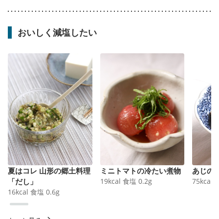
おいしく減塩したい
夏はコレ 山形の郷土料理
ミニトマトの冷たい煮物
あじの
「だし」
19
kcal
食塩
0.2
g
75
kcal
16
kcal
食塩
0.6
g