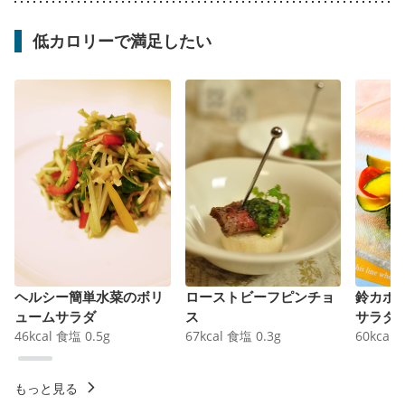
低カロリーで満足したい
ヘルシー簡単水菜のボリ
ローストビーフピンチョ
鈴カボ
ュームサラダ
ス
サラダ
46
kcal
食塩
0.5
g
67
kcal
食塩
0.3
g
60
kcal
もっと見る