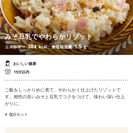
みそ豆乳でやわらかリゾット
384
1.5
エネルギー
kcal
食塩相当量
g
おいしい健康
15分以内
ご飯をしっかりめに煮て、やわらかく仕上げたリゾットで
す。相性の良いみそと豆乳でコクをつけて、味わい深い仕上
がりに。
塩分カット