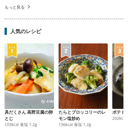
もっと見る
人気のレシピ
具だくさん 高野豆腐の卵
たらとブロッコリーのレ
ポテト
とじ
モン塩炒め
202
kcal
103
kcal
食塩
1.2
g
136
kcal
食塩
1.2
g