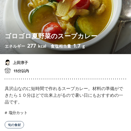
ゴロゴロ夏野菜のスープカレー
277
1.7
エネルギー
kcal
食塩相当量
g
上田淳子
15分以内
具沢山なのに短時間で作れるスープカレー。材料の準備がで
きたら１０分ほどで出来上がるので暑い日にもおすすめの一
品です。
塩分カット
旬の食材