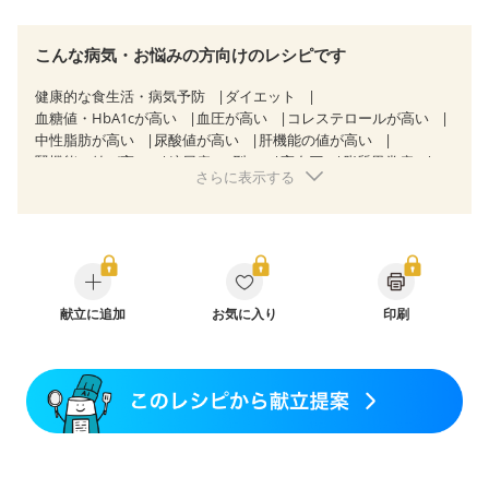
こんな病気・お悩みの方向けのレシピです
健康的な食生活・病気予防
ダイエット
血糖値・HbA1cが高い
血圧が高い
コレステロールが高い
中性脂肪が高い
尿酸値が高い
肝機能の値が高い
腎機能の値が高い
糖尿病（2型）
高血圧
脂質異常症
さらに表示する
高尿酸血症（痛風）
非アルコール性脂肪肝
慢性便秘症
過敏性腸症候群（IBS）
睡眠時無呼吸症候群
糖尿病性腎症（第１期）
糖尿病性腎症（第２期）
糖尿病性腎症（第３期）
CKD（ステージ１）
CKD（ステージ２）
乳がん（抗がん剤治療中）
乳がん（ホルモン療法中）
乳がん（放射線治療中）
乳がん治療を終えた方・経過観察中の方など
献立に追加
お気に入り
食欲がない
印刷
産後（ミルク）
骨折
骨粗しょう症
関節リウマチ
フレイル（年齢に合わせた体作り）
低栄養予防
貧血対策
ニキビ・肌荒れ
妊活中
更年期