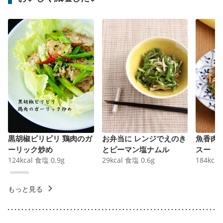
黒胡椒ビリビリ 鶏肉のガ
お弁当に レンジでえのき
魚香肉
ーリック炒め
とピーマン塩ナムル
スー
124
kcal
食塩
0.9
g
29
kcal
食塩
0.6
g
184
kcal
もっと見る