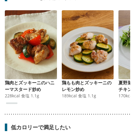
鶏肉とズッキーニのハニ
鶏もも肉とズッキーニの
夏野菜
ーマスタード炒め
レモン炒め
チキン
228
kcal
食塩
1.1
g
189
kcal
食塩
1.1
g
170
kcal
低カロリーで満足したい