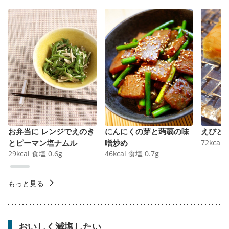
お弁当に レンジでえのき
にんにくの芽と蒟蒻の味
えびと
とピーマン塩ナムル
噌炒め
72
kcal
29
kcal
食塩
0.6
g
46
kcal
食塩
0.7
g
もっと見る
おいしく減塩したい