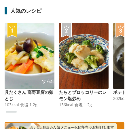
人気のレシピ
具だくさん 高野豆腐の卵
たらとブロッコリーのレ
ポテト
とじ
モン塩炒め
202
kcal
103
kcal
食塩
1.2
g
136
kcal
食塩
1.2
g