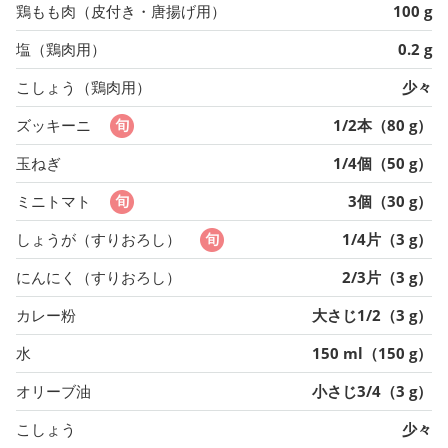
鶏もも肉（皮付き・唐揚げ用）
100 g
塩（鶏肉用）
0.2 g
こしょう（鶏肉用）
少々
ズッキーニ
1/2本（80 g）
玉ねぎ
1/4個（50 g）
ミニトマト
3個（30 g）
しょうが（すりおろし）
1/4片（3 g）
にんにく（すりおろし）
2/3片（3 g）
カレー粉
大さじ1/2（3 g）
水
150 ml（150 g）
オリーブ油
小さじ3/4（3 g）
こしょう
少々