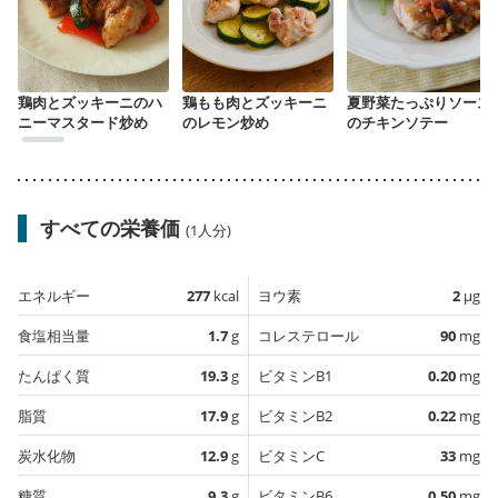
鶏肉とズッキーニのハ
鶏もも肉とズッキーニ
夏野菜たっぷりソース
ニーマスタード炒め
のレモン炒め
のチキンソテー
すべての栄養価
(1人分)
エネルギー
277
kcal
ヨウ素
2
µg
食塩相当量
1.7
g
コレステロール
90
mg
たんぱく質
19.3
g
ビタミンB1
0.20
mg
脂質
17.9
g
ビタミンB2
0.22
mg
炭水化物
12.9
g
ビタミンC
33
mg
糖質
9.3
g
ビタミンB6
0.50
mg