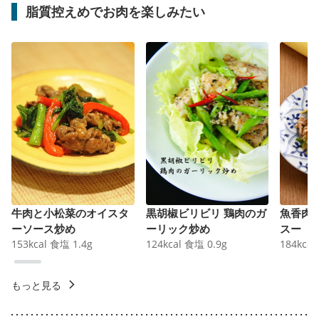
脂質控えめでお肉を楽しみたい
牛肉と小松菜のオイスタ
黒胡椒ビリビリ 鶏肉のガ
魚香肉
ーソース炒め
ーリック炒め
スー
153
kcal
食塩
1.4
g
124
kcal
食塩
0.9
g
184
kcal
もっと見る