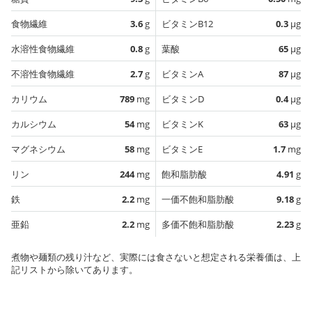
食物繊維
3.6
g
ビタミンB12
0.3
µg
水溶性食物繊維
0.8
g
葉酸
65
µg
不溶性食物繊維
2.7
g
ビタミンA
87
µg
カリウム
789
mg
ビタミンD
0.4
µg
カルシウム
54
mg
ビタミンK
63
µg
マグネシウム
58
mg
ビタミンE
1.7
mg
リン
244
mg
飽和脂肪酸
4.91
g
鉄
2.2
mg
一価不飽和脂肪酸
9.18
g
亜鉛
2.2
mg
多価不飽和脂肪酸
2.23
g
煮物や麺類の残り汁など、実際には食さないと想定される栄養価は、上
記リストから除いてあります。