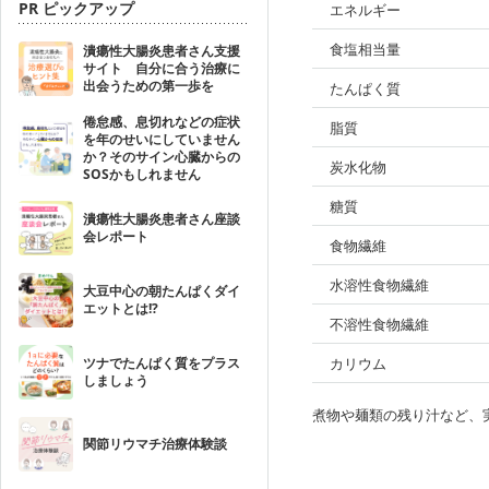
PR ピックアップ
エネルギー
食塩相当量
潰瘍性大腸炎患者さん支援
サイト 自分に合う治療に
出会うための第一歩を
たんぱく質
倦怠感、息切れなどの症状
脂質
を年のせいにしていません
か？そのサイン心臓からの
炭水化物
SOSかもしれません
糖質
潰瘍性大腸炎患者さん座談
会レポート
食物繊維
水溶性食物繊維
大豆中心の朝たんぱくダイ
エットとは!?
不溶性食物繊維
ツナでたんぱく質をプラス
カリウム
しましょう
煮物や麺類の残り汁など、
関節リウマチ治療体験談