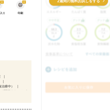
2週間の無料お試しをする
入り
印刷
症
）
線治療中）
症
関節リウマチ