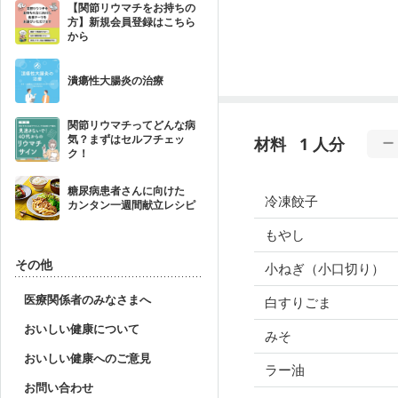
【関節リウマチをお持ちの
方】新規会員登録はこちら
から
潰瘍性大腸炎の治療
関節リウマチってどんな病
気？まずはセルフチェッ
材料
1 人分
ク！
糖尿病患者さんに向けた
冷凍餃子
カンタン一週間献立レシピ
もやし
その他
小ねぎ（小口切り）
医療関係者のみなさまへ
白すりごま
おいしい健康について
みそ
おいしい健康へのご意見
ラー油
お問い合わせ