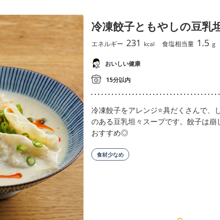
冷凍餃子ともやしの豆乳
231
1.5
エネルギー
食塩相当量
kcal
g
おいしい健康
15分以内
冷凍餃子をアレンジ⭐️具だくさんで、
のある豆乳坦々スープです。餃子は崩
おすすめ◎
食材少なめ