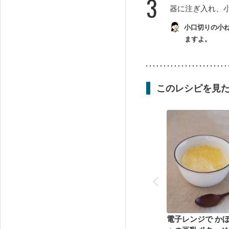
3
器に注ぎ入れ、
小口切りの小
ますよ。
このレシピを見
電子レンジで かぼち