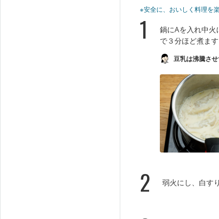
※安全に、おいしく料理を
1
鍋にAを入れ中火
で３分ほど煮ます
豆乳は沸騰させ
2
弱火にし、白す