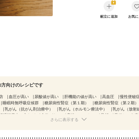
献立に追加
お気に
の方向けのレシピです
防
血圧が高い
尿酸値が高い
肝機能の値が高い
高血圧
慢性便秘
睡眠時無呼吸症候群
糖尿病性腎症（第１期）
糖尿病性腎症（第２期
乳がん（抗がん剤治療中）
乳がん（ホルモン療法中）
乳がん（放射
経過観察中の方など
食欲がない
産後（ミルク）
骨折
骨粗しょう
さらに表示する
た体作り）
低栄養予防
貧血対策
ニキビ・肌荒れ
妊活中
更年期