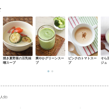
ピ
焼き夏野菜の豆乳味
爽やかグリーンスー
ピンクのトマトスー
そら
噌スープ
プ
プ
ジュ
1人分)