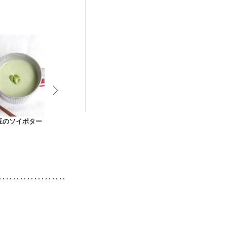
豆のソイポター
ズッキーニの冷製ス
トマトと豆の豆乳ス
ひよこ豆とキ
ープ
ープ
のカレー豆乳