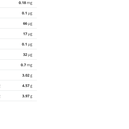
0.18
mg
0.1
µg
66
µg
17
µg
0.1
µg
32
µg
0.7
mg
3.02
g
酸
4.57
g
酸
3.97
g