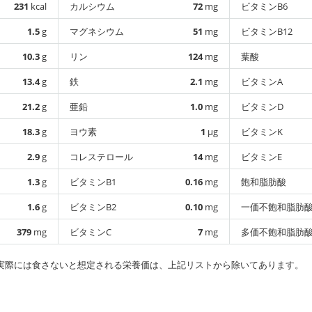
231
kcal
カルシウム
72
mg
ビタミンB6
1.5
g
マグネシウム
51
mg
ビタミンB12
10.3
g
リン
124
mg
葉酸
13.4
g
鉄
2.1
mg
ビタミンA
21.2
g
亜鉛
1.0
mg
ビタミンD
18.3
g
ヨウ素
1
µg
ビタミンK
2.9
g
コレステロール
14
mg
ビタミンE
1.3
g
ビタミンB1
0.16
mg
飽和脂肪酸
1.6
g
ビタミンB2
0.10
mg
一価不飽和脂肪
379
mg
ビタミンC
7
mg
多価不飽和脂肪
実際には食さないと想定される栄養価は、上記リストから除いてあります。