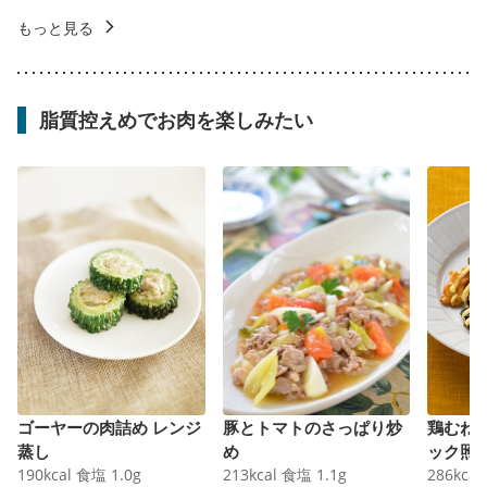
もっと見る
脂質控えめでお肉を楽しみたい
ゴーヤーの肉詰め レンジ
豚とトマトのさっぱり炒
鶏むね
蒸し
め
ック照
190
kcal
食塩
1.0
g
213
kcal
食塩
1.1
g
286
kcal