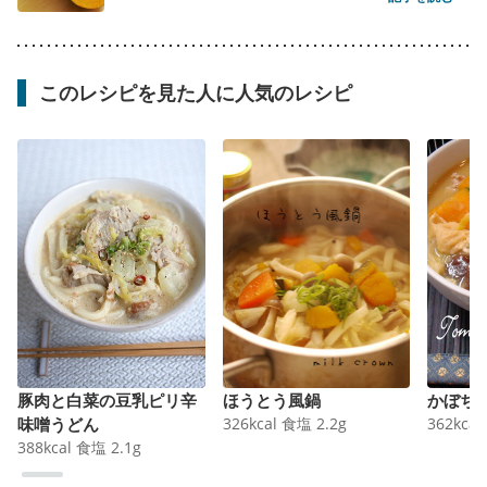
このレシピを見た人に人気のレシピ
豚肉と白菜の豆乳ピリ辛
ほうとう風鍋
かぼち
味噌うどん
326
kcal
食塩
2.2
g
362
kcal
388
kcal
食塩
2.1
g