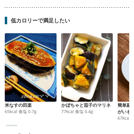
低カロリーで満足したい
米なすの田楽
かぼちゃと茄子のマリネ
簡単副
65
kcal
食塩
0.7
g
77
kcal
食塩
0.4
g
がいも
67
kcal