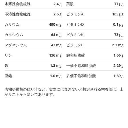
水溶性食物繊維
2.4
g
葉酸
77
µg
不溶性食物繊維
2.6
g
ビタミンA
105
µg
カリウム
490
mg
ビタミンD
0.1
µg
カルシウム
64
mg
ビタミンK
73
µg
マグネシウム
43
mg
ビタミンE
2.3
mg
リン
136
mg
飽和脂肪酸
1.56
g
鉄
1.3
mg
一価不飽和脂肪酸
2.29
g
亜鉛
1.0
mg
多価不飽和脂肪酸
1.39
g
煮物や麺類の残り汁など、実際には食さないと想定される栄養価は、上
記リストから除いてあります。