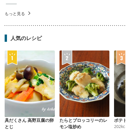
もっと見る
人気のレシピ
具だくさん 高野豆腐の卵
たらとブロッコリーのレ
ポテト
とじ
モン塩炒め
202
kcal