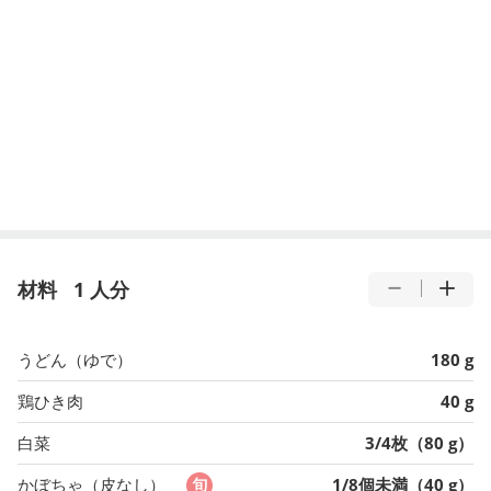
材料
1 人分
うどん（ゆで）
180 g
鶏ひき肉
40 g
白菜
3/4枚（80 g）
かぼちゃ（皮なし）
1/8個未満（40 g）