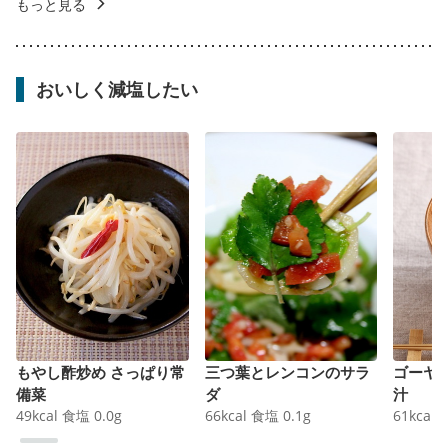
もっと見る
おいしく減塩したい
もやし酢炒め さっぱり常
三つ葉とレンコンのサラ
ゴーヤ
備菜
ダ
汁
49
kcal
食塩
0.0
g
66
kcal
食塩
0.1
g
61
kcal