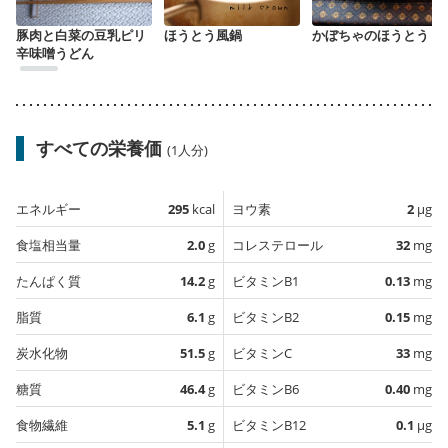
豚肉と白菜の豆乳ピリ
ほうとう風鍋
かぼちゃのほうとう
辛味噌うどん
すべての栄養価
(1人分)
エネルギー
295
kcal
ヨウ素
2
µg
食塩相当量
2.0
g
コレステロール
32
mg
たんぱく質
14.2
g
ビタミンB1
0.13
mg
脂質
6.1
g
ビタミンB2
0.15
mg
炭水化物
51.5
g
ビタミンC
33
mg
糖質
46.4
g
ビタミンB6
0.40
mg
食物繊維
5.1
g
ビタミンB12
0.1
µg