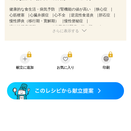
健康的な食生活・病気予防
腎機能の値が高い
狭心症
心筋梗塞
心臓弁膜症
心不全
逆流性食道炎
胆石症
慢性膵炎（移行期・寛解期）
慢性便秘症
過敏性腸症候群（IBS）
糖尿病性腎症（第３期）
さらに表示する
CKD（ステージ１）
CKD（ステージ２）
CKD（ステージ３a）
乳がん（放射線治療中）
食欲がない
産後（ミルク）
骨折
骨粗しょう症
関節リウマチ
フレイル（年齢に合わせた体作り）
低栄養予防
更年期
献立に追加
お気に入り
印刷