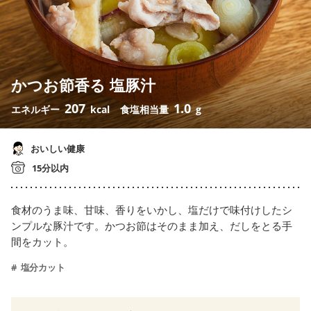
かつお節香る 塩豚汁
207
1.0
エネルギー
kcal
食塩相当量
g
おいしい健康
15分以内
食材のうま味、甘味、香りをいかし、塩だけで味付けしたシ
ンプルな豚汁です。かつお節はそのまま加え、だしをとる手
間をカット。
塩分カット