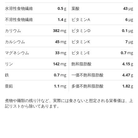
水溶性食物繊維
0.5
g
葉酸
43
µg
不溶性食物繊維
1.4
g
ビタミンA
6
µg
カリウム
382
mg
ビタミンD
0.1
µg
カルシウム
45
mg
ビタミンK
7
µg
マグネシウム
33
mg
ビタミンE
0.7
mg
リン
142
mg
飽和脂肪酸
4.15
g
鉄
0.7
mg
一価不飽和脂肪酸
4.47
g
亜鉛
1.1
mg
多価不飽和脂肪酸
1.82
g
煮物や麺類の残り汁など、実際には食さないと想定される栄養価は、上
記リストから除いてあります。