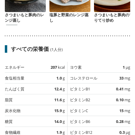
さつまいもと豚肉のレ
塩豚と野菜のレンジ蒸
さつまいもと豚肉のて
ンジ蒸し
し
りてり炒め
すべての栄養価
(1人分)
エネルギー
207
kcal
ヨウ素
1
µg
食塩相当量
1.0
g
コレステロール
33
mg
たんぱく質
12.4
g
ビタミンB1
0.41
mg
脂質
11.6
g
ビタミンB2
0.10
mg
炭水化物
15.9
g
ビタミンC
15
mg
糖質
14.0
g
ビタミンB6
0.28
mg
食物繊維
1.9
g
ビタミンB12
0.3
µg