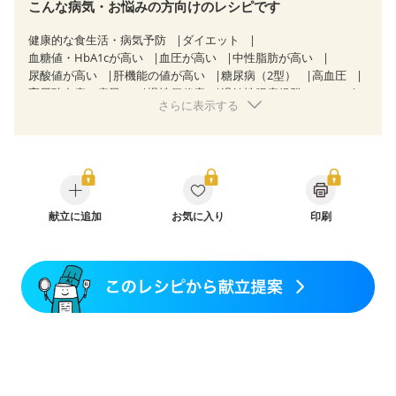
こんな病気・お悩みの方向けのレシピです
健康的な食生活・病気予防
ダイエット
血糖値・HbA1cが高い
血圧が高い
中性脂肪が高い
尿酸値が高い
肝機能の値が高い
糖尿病（2型）
高血圧
高尿酸血症（痛風）
慢性便秘症
過敏性腸症候群（IBS）
さらに表示する
睡眠時無呼吸症候群
糖尿病性腎症（第３期）
乳がん（抗がん剤治療中）
乳がん（ホルモン療法中）
乳がん（放射線治療中）
乳がん治療を終えた方・経過観察中の方など
食欲がない
妊娠中(初期)
妊婦健診・体重増加が気になる（初期）
妊婦健診・血圧が気になる（初期）
妊婦健診・血糖値が気になる（初期）
献立に追加
お気に入り
妊娠高血圧(中期)
印刷
妊娠糖尿病(初期)
産後（母乳）
産後（混合栄養）
産後（ミルク）
骨折
骨粗しょう症
関節リウマチ
フレイル（年齢に合わせた体作り）
低栄養予防
貧血対策
ニキビ・肌荒れ
妊活中
更年期