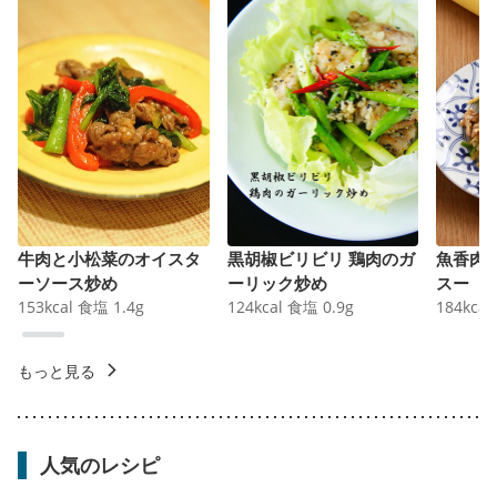
牛肉と小松菜のオイスタ
黒胡椒ビリビリ 鶏肉のガ
魚香肉
ーソース炒め
ーリック炒め
スー
153
kcal
食塩
1.4
g
124
kcal
食塩
0.9
g
184
kcal
もっと見る
人気のレシピ