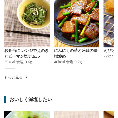
お弁当に レンジでえのき
にんにくの芽と蒟蒻の味
えびと
とピーマン塩ナムル
噌炒め
72
kcal
29
kcal
食塩
0.6
g
46
kcal
食塩
0.7
g
もっと見る
おいしく減塩したい