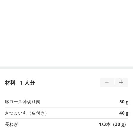
材料
1 人分
豚ロース薄切り肉
50 g
さつまいも（皮付き）
40 g
長ねぎ
1/3本（30 g）