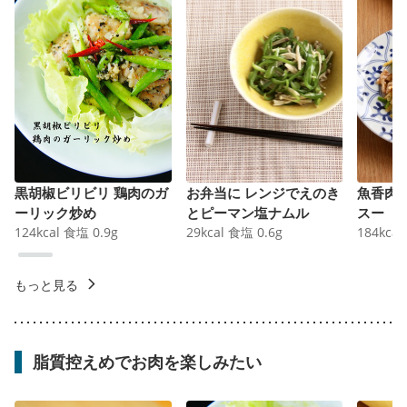
黒胡椒ビリビリ 鶏肉のガ
お弁当に レンジでえのき
魚香肉
ーリック炒め
とピーマン塩ナムル
スー
124
kcal
食塩
0.9
g
29
kcal
食塩
0.6
g
184
kcal
もっと見る
脂質控えめでお肉を楽しみたい