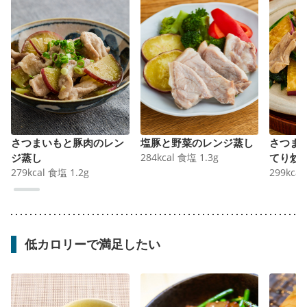
さつまいもと豚肉のレン
塩豚と野菜のレンジ蒸し
さつま
ジ蒸し
284
kcal
食塩
1.3
g
てり炒
279
kcal
食塩
1.2
g
299
kcal
低カロリーで満足したい