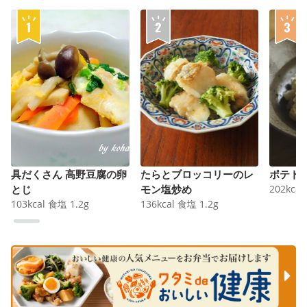
具だくさん 高野豆腐の卵
たらとブロッコリーのレ
ポテト
とじ
モン塩炒め
202
kcal
103
kcal
食塩
1.2
g
136
kcal
食塩
1.2
g