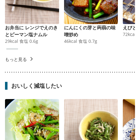
お弁当に レンジでえのき
にんにくの芽と蒟蒻の味
えびと
とピーマン塩ナムル
噌炒め
72
kcal
29
kcal
食塩
0.6
g
46
kcal
食塩
0.7
g
もっと見る
おいしく減塩したい