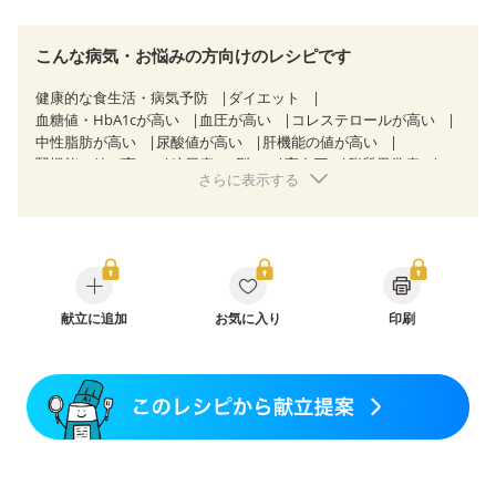
こんな病気・お悩みの方向けのレシピです
健康的な食生活・病気予防
ダイエット
血糖値・HbA1cが高い
血圧が高い
コレステロールが高い
中性脂肪が高い
尿酸値が高い
肝機能の値が高い
腎機能の値が高い
糖尿病（2型）
高血圧
脂質異常症
さらに表示する
高尿酸血症（痛風）
狭心症
心筋梗塞
心臓弁膜症
心不全
胃ポリープ
胆石症
非アルコール性脂肪肝
慢性便秘症
過敏性腸症候群（IBS）
睡眠時無呼吸症候群
糖尿病性腎症（第１期）
糖尿病性腎症（第２期）
糖尿病性腎症（第３期）
CKD（ステージ１）
CKD（ステージ２）
CKD（ステージ３a）
乳がん（抗がん剤治療中）
献立に追加
お気に入り
乳がん（ホルモン療法中）
印刷
乳がん（放射線治療中）
乳がん治療を終えた方・経過観察中の方など
食欲がない
産後（ミルク）
骨折
骨粗しょう症
関節リウマチ
乾癬
フレイル（年齢に合わせた体作り）
低栄養予防
貧血対策
ニキビ・肌荒れ
妊活中
更年期