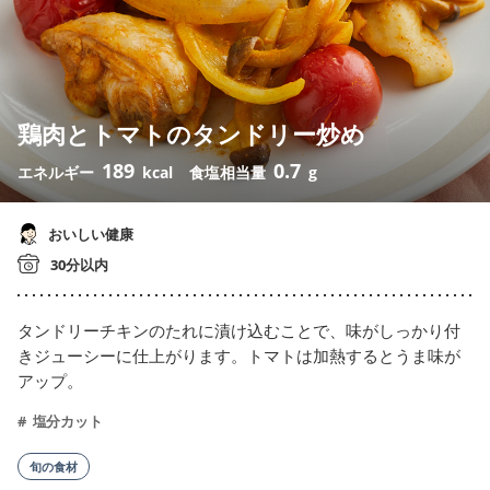
鶏肉とトマトのタンドリー炒め
189
0.7
エネルギー
kcal
食塩相当量
g
おいしい健康
30分以内
タンドリーチキンのたれに漬け込むことで、味がしっかり付
きジューシーに仕上がります。トマトは加熱するとうま味が
アップ。
塩分カット
旬の食材