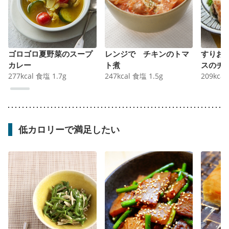
ゴロゴロ夏野菜のスープ
レンジで チキンのトマ
すりお
カレー
ト煮
スのチ
277
kcal
食塩
1.7
g
247
kcal
食塩
1.5
g
209
kcal
低カロリーで満足したい