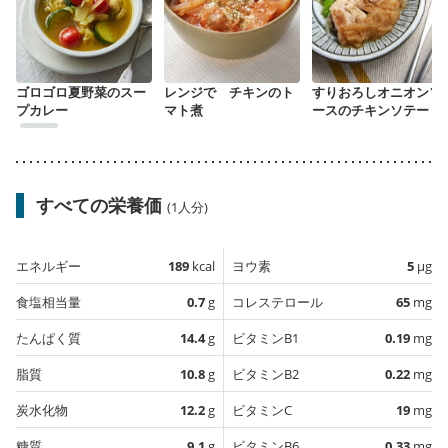
ゴロゴロ夏野菜のスー
レンジで チキンのト
すりおろしオニオンソ
プカレー
マト煮
ースのチキンソテー
すべての栄養価
(1人分)
エネルギー
189
kcal
ヨウ素
5
µg
食塩相当量
0.7
g
コレステロール
65
mg
たんぱく質
14.4
g
ビタミンB1
0.19
mg
脂質
10.8
g
ビタミンB2
0.22
mg
炭水化物
12.2
g
ビタミンC
19
mg
糖質
9.1
g
ビタミンB6
0.33
mg