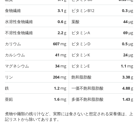
食物繊維
3.1
g
ビタミンB12
0.3
µg
水溶性食物繊維
0.6
g
葉酸
44
µg
不溶性食物繊維
2.2
g
ビタミンA
69
µg
カリウム
607
mg
ビタミンD
0.5
µg
カルシウム
41
mg
ビタミンK
24
µg
マグネシウム
34
mg
ビタミンE
1.1
mg
リン
204
mg
飽和脂肪酸
3.38
g
鉄
1.2
mg
一価不飽和脂肪酸
4.88
g
亜鉛
1.6
mg
多価不飽和脂肪酸
1.43
g
煮物や麺類の残り汁など、実際には食さないと想定される栄養価は、上
記リストから除いてあります。