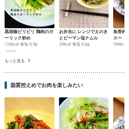
黒胡椒ビリビリ 鶏肉のガ
お弁当に レンジでえのき
魚香肉
ーリック炒め
とピーマン塩ナムル
スー
124
kcal
食塩
0.9
g
29
kcal
食塩
0.6
g
184
kcal
もっと見る
脂質控えめでお肉を楽しみたい