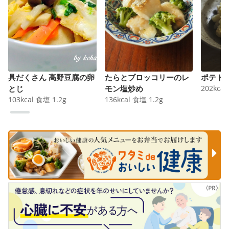
具だくさん 高野豆腐の卵
たらとブロッコリーのレ
ポテト
とじ
モン塩炒め
202
kcal
103
kcal
食塩
1.2
g
136
kcal
食塩
1.2
g