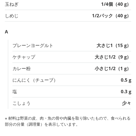
玉ねぎ
1/4個（40 g）
しめじ
1/2パック（40 g）
A
プレーンヨーグルト
大さじ1（15 g）
ケチャップ
大さじ1/2（9 g）
カレー粉
小さじ1/2（1 g）
にんにく（チューブ）
0.5 g
塩
0.3 g
こしょう
少々
※ 材料は野菜の皮、肉・魚の骨や内臓を取り除いたもので、食べられる
部分の分量（調理量）を表示しています。