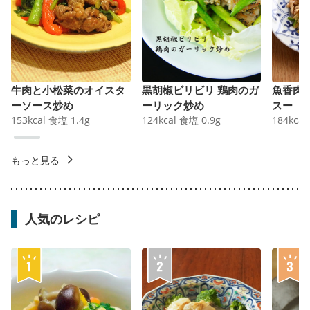
牛肉と小松菜のオイスタ
黒胡椒ビリビリ 鶏肉のガ
魚香肉
ーソース炒め
ーリック炒め
スー
153
kcal
食塩
1.4
g
124
kcal
食塩
0.9
g
184
kcal
もっと見る
人気のレシピ