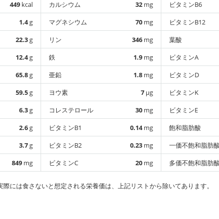
449
kcal
カルシウム
32
mg
ビタミンB6
1.4
g
マグネシウム
70
mg
ビタミンB12
22.3
g
リン
346
mg
葉酸
12.4
g
鉄
1.9
mg
ビタミンA
65.8
g
亜鉛
1.8
mg
ビタミンD
59.5
g
ヨウ素
7
µg
ビタミンK
6.3
g
コレステロール
30
mg
ビタミンE
2.6
g
ビタミンB1
0.14
mg
飽和脂肪酸
3.7
g
ビタミンB2
0.23
mg
一価不飽和脂肪
849
mg
ビタミンC
20
mg
多価不飽和脂肪
実際には食さないと想定される栄養価は、上記リストから除いてあります。