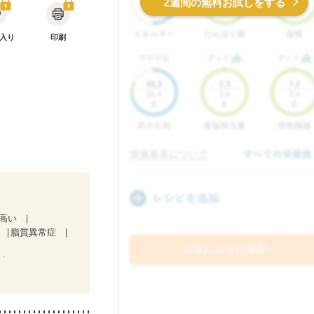
2週間の無料お試しをする
入り
印刷
が高い
脂質異常症
）
ど