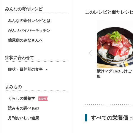
産後（母乳）
産後（
フレイル（年齢に合わせ
みんなの寄付レシピ
このレシピと似たレシ
みんなの寄付レシピとは
がんサバイバーキッチン
糖尿病のみなさんへ
症状に合わせて
症状・目的別の食事
漬けマグロのっけご
飯
よみもの
くらしの栄養学
読みもの調べもの
すべての栄養価
月刊おいしい健康
(