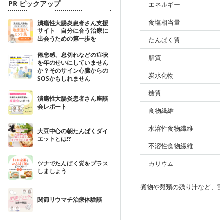
PR ピックアップ
エネルギー
食塩相当量
潰瘍性大腸炎患者さん支援
サイト 自分に合う治療に
出会うための第一歩を
たんぱく質
倦怠感、息切れなどの症状
脂質
を年のせいにしていません
か？そのサイン心臓からの
炭水化物
SOSかもしれません
糖質
潰瘍性大腸炎患者さん座談
会レポート
食物繊維
水溶性食物繊維
大豆中心の朝たんぱくダイ
エットとは!?
不溶性食物繊維
ツナでたんぱく質をプラス
カリウム
しましょう
煮物や麺類の残り汁など、
関節リウマチ治療体験談