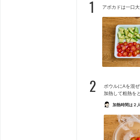
1
アボカドは一口大
2
ボウルにAを混ぜ
加熱して粗熱を
加熱時間は２