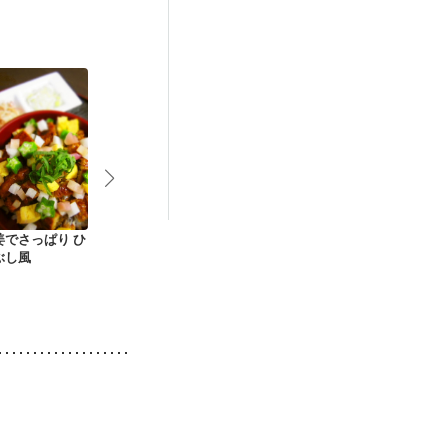
姜でさっぱり ひ
夏野菜たっぷりドラ
ウナギとアボカドの
しそ香る イ
ぶし風
イカレー
簡単ちらし寿司
焼丼