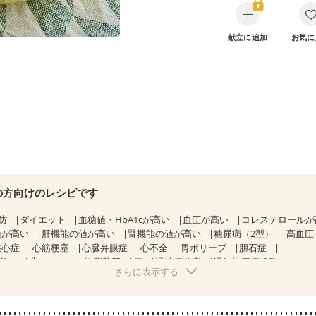
献立に追加
お気に
の方向けのレシピです
防
ダイエット
血糖値・HbA1cが高い
血圧が高い
コレステロール
値が高い
肝機能の値が高い
腎機能の値が高い
糖尿病（2型）
高血圧
狭心症
心筋梗塞
心臓弁膜症
心不全
胃ポリープ
胆石症
期）
非アルコール性脂肪肝
痔
慢性便秘症
過敏性腸症候群（IBS）
さらに表示する
糖尿病性腎症（第１期）
糖尿病性腎症（第２期）
糖尿病性腎症（第３期
KD（ステージ２）
CKD（ステージ３a）
乳がん（抗がん剤治療中）
）
乳がん（放射線治療中）
乳がん治療を終えた方・経過観察中の方な