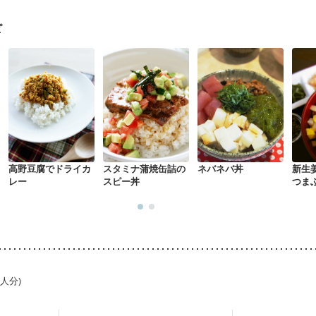
混合栄養）
産後（ミルク）
骨折
骨粗しょう症
関節リウマチ
乾癬
た体作り）
貧血対策
ニキビ・肌荒れ
妊活中
更年期
ピ
高野豆腐でドライカ
スタミナ蒲焼缶詰の
ネバネバ丼
新生
レー
スピー丼
つま
1人分)