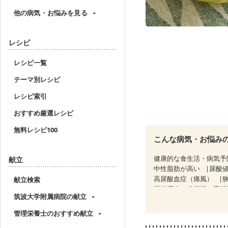
他の病気・お悩みを見る
レシピ
レシピ一覧
テーマ別レシピ
レシピ索引
おすすめ厳選レシピ
無料レシピ100
こんな病気・お悩み
健康的な食生活・病気予
献立
中性脂肪が高い
尿酸
高尿酸血症（痛風）
献立検索
慢性膵炎（移行期・寛解
筑波大学附属病院の献立
睡眠時無呼吸症候群
CKD（ステージ１）
C
管理栄養士のおすすめ献立
乳がん（ホルモン療法中