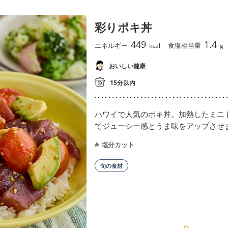
彩りポキ丼
449
1.4
エネルギー
食塩相当量
kcal
g
おいしい健康
15分以内
ハワイで人気のポキ丼。加熱したミニ
でジューシー感とうま味をアップさせ
塩分カット
旬の食材