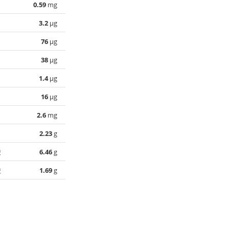
0.59
mg
3.2
µg
76
µg
38
µg
1.4
µg
16
µg
2.6
mg
2.23
g
酸
6.46
g
酸
1.69
g