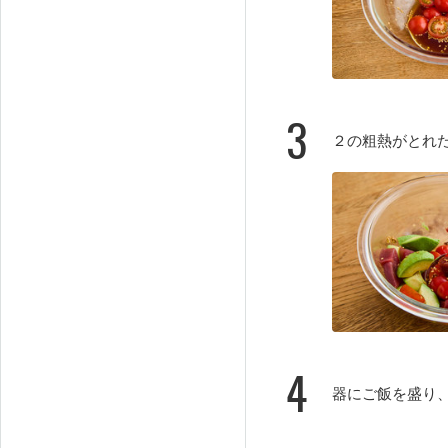
3
２の粗熱がとれ
4
器にご飯を盛り