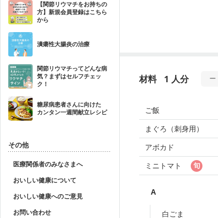
【関節リウマチをお持ちの
方】新規会員登録はこちら
から
潰瘍性大腸炎の治療
関節リウマチってどんな病
気？まずはセルフチェッ
材料
1 人分
ク！
糖尿病患者さんに向けた
ご飯
カンタン一週間献立レシピ
まぐろ（刺身用）
その他
アボカド
医療関係者のみなさまへ
ミニトマト
おいしい健康について
A
おいしい健康へのご意見
お問い合わせ
白ごま