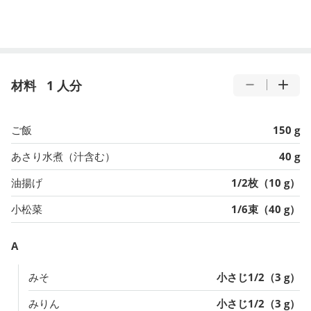
材料
1 人分
ご飯
150 g
あさり水煮（汁含む）
40 g
油揚げ
1/2枚（10 g）
小松菜
1/6束（40 g）
A
みそ
小さじ1/2（3 g）
みりん
小さじ1/2（3 g）