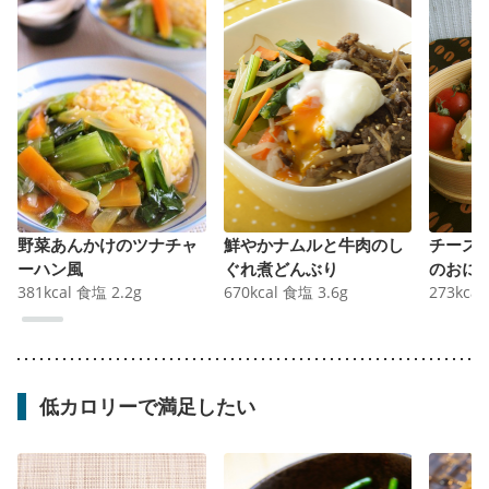
野菜あんかけのツナチャ
鮮やかナムルと牛肉のし
チーズ
ーハン風
ぐれ煮どんぶり
のおに
381
kcal
食塩
2.2
g
670
kcal
食塩
3.6
g
273
kcal
低カロリーで満足したい