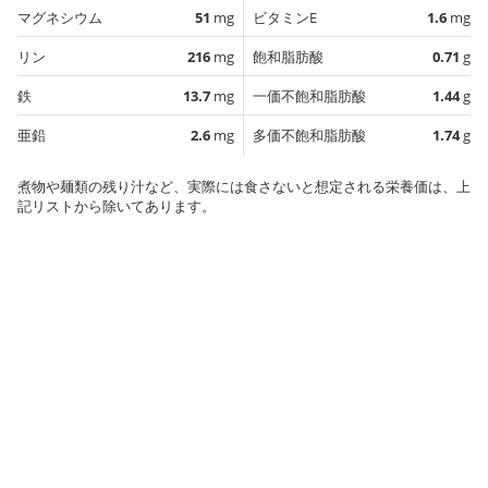
マグネシウム
51
mg
ビタミンE
1.6
mg
リン
216
mg
飽和脂肪酸
0.71
g
鉄
13.7
mg
一価不飽和脂肪酸
1.44
g
亜鉛
2.6
mg
多価不飽和脂肪酸
1.74
g
煮物や麺類の残り汁など、実際には食さないと想定される栄養価は、上
記リストから除いてあります。