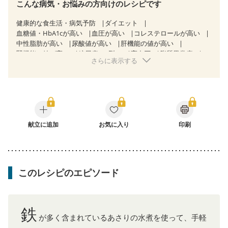
こんな病気・お悩みの方向けのレシピです
健康的な食生活・病気予防
ダイエット
血糖値・HbA1cが高い
血圧が高い
コレステロールが高い
中性脂肪が高い
尿酸値が高い
肝機能の値が高い
腎機能の値が高い
糖尿病（2型）
高血圧
脂質異常症
さらに表示する
高尿酸血症（痛風）
狭心症
心筋梗塞
心臓弁膜症
心不全
胃ポリープ
逆流性食道炎
胆石症
慢性膵炎（移行期・寛解期）
非アルコール性脂肪肝
痔
過敏性腸症候群（IBS）
睡眠時無呼吸症候群
糖尿病性腎症（第１期）
糖尿病性腎症（第２期）
糖尿病性腎症（第３期）
CKD（ステージ１）
CKD（ステージ２）
献立に追加
CKD（ステージ３a）
お気に入り
印刷
CKD（ステージ３b）
透析
乳がん（抗がん剤治療中）
乳がん（ホルモン療法中）
乳がん（放射線治療中）
乳がん治療を終えた方・経過観察中の方など
飲み込みにくい
食欲がない
妊娠中(初期)
このレシピのエピソード
妊婦健診・体重増加が気になる（初期）
妊婦健診・血圧が気になる（初期）
妊婦健診・血糖値が気になる（初期）
妊娠高血圧(中期)
妊娠糖尿病(初期)
産後（母乳）
産後（混合栄養）
鉄
産後（ミルク）
骨折
骨粗しょう症
関節リウマチ
が多く含まれているあさりの水煮を使って、手軽
乾癬
フレイル（年齢に合わせた体作り）
貧血対策