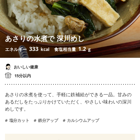
あさりの水煮で 深川めし
333
1.2
エネルギー
kcal
食塩相当量
g
おいしい健康
15分以内
あさりの水煮を使って、手軽に鉄補給ができる一品。甘みの
あるだしをたっぷりかけていただく、やさしい味わいの深川
めしです。
塩分カット
鉄分アップ
カルシウムアップ