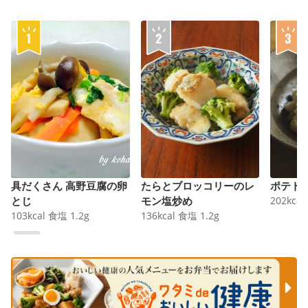
具だくさん 高野豆腐の卵
たらとブロッコリーのレ
ポテト
とじ
モン塩炒め
202
kcal
103
kcal
食塩
1.2
g
136
kcal
食塩
1.2
g