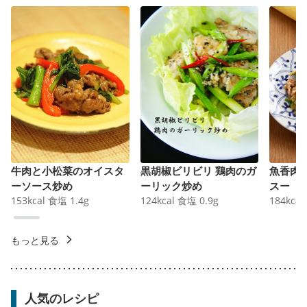
牛肉と小松菜のオイスタ
黒胡椒ビリビリ 鶏肉のガ
魚香肉
ーソース炒め
ーリック炒め
スー
153
kcal
食塩
1.4
g
124
kcal
食塩
0.9
g
184
kcal
もっと見る
人気のレシピ