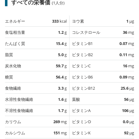
すべての栄養価
(1人分)
エネルギー
333
kcal
ヨウ素
1
µg
食塩相当量
1.2
g
コレステロール
36
mg
たんぱく質
15.4
g
ビタミンB1
0.07
mg
脂質
5.0
g
ビタミンB2
0.11
mg
炭水化物
59.7
g
ビタミンC
16
mg
糖質
56.4
g
ビタミンB6
0.09
mg
食物繊維
3.3
g
ビタミンB12
25.6
µg
水溶性食物繊維
1.6
g
葉酸
56
µg
不溶性食物繊維
1.7
g
ビタミンA
106
µg
カリウム
269
mg
ビタミンD
0.0
µg
カルシウム
151
mg
ビタミンK
92
µg