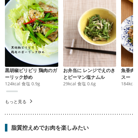
黒胡椒ビリビリ 鶏肉のガ
お弁当に レンジでえのき
魚香肉
ーリック炒め
とピーマン塩ナムル
スー
124
kcal
食塩
0.9
g
29
kcal
食塩
0.6
g
184
kcal
もっと見る
脂質控えめでお肉を楽しみたい