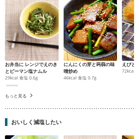
お弁当に レンジでえのき
にんにくの芽と蒟蒻の味
えびと
とピーマン塩ナムル
噌炒め
72
kcal
29
kcal
食塩
0.6
g
46
kcal
食塩
0.7
g
もっと見る
おいしく減塩したい